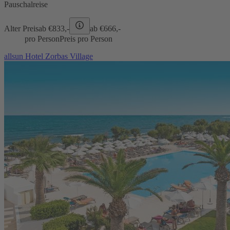
Pauschalreise
Alter Preis
ab €
833,-
ab €
666,-
pro Person
Preis pro Person
allsun Hotel Zorbas Village