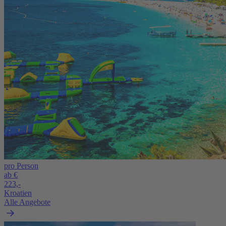
pro Person
ab €
223,-
Kroatien
Alle Angebote