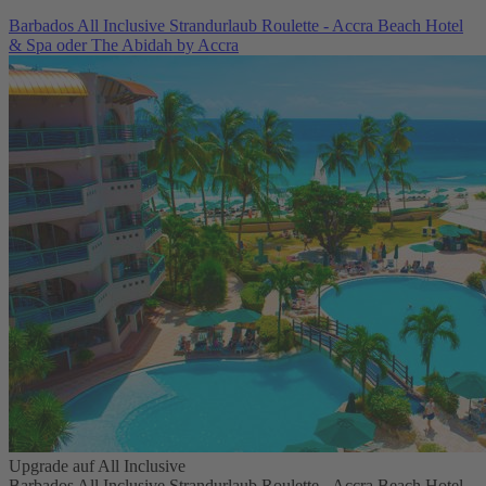
Barbados All Inclusive Strandurlaub Roulette - Accra Beach Hotel
& Spa oder The Abidah by Accra
Upgrade auf All Inclusive
Barbados All Inclusive Strandurlaub Roulette - Accra Beach Hotel