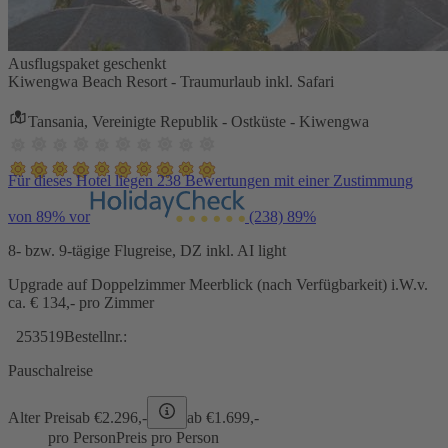
Ausflugspaket geschenkt
Kiwengwa Beach Resort - Traumurlaub inkl. Safari
Tansania, Vereinigte Republik - Ostküste - Kiwengwa
Für dieses Hotel liegen 238 Bewertungen mit einer Zustimmung
von 89% vor
(238)
89%
8- bzw. 9-tägige Flugreise, DZ inkl. AI light
Upgrade auf Doppelzimmer Meerblick (nach Verfügbarkeit) i.W.v.
ca. € 134,- pro Zimmer
253519
Bestellnr.:
Pauschalreise
Alter Preis
ab €
2.296,-
ab €
1.699,-
pro Person
Preis pro Person