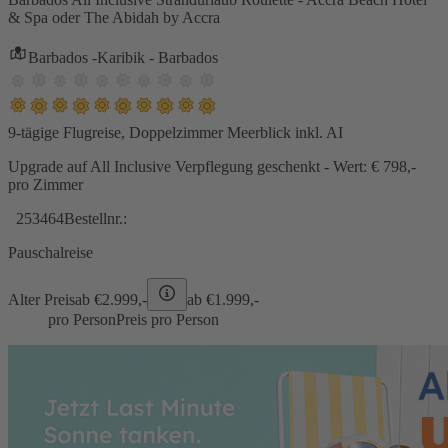
& Spa oder The Abidah by Accra
Barbados -Karibik - Barbados
9-tägige Flugreise, Doppelzimmer Meerblick inkl. AI
Upgrade auf All Inclusive Verpflegung geschenkt - Wert: € 798,-
pro Zimmer
253464
Bestellnr.:
Pauschalreise
Alter Preis
ab €
2.999,-
ab €
1.999,-
pro Person
Preis pro Person