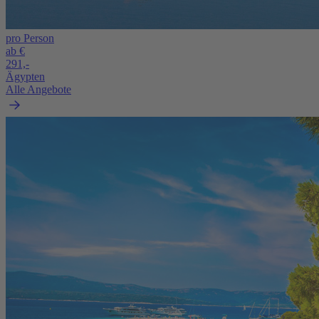
pro Person
ab €
291,-
Ägypten
Alle Angebote