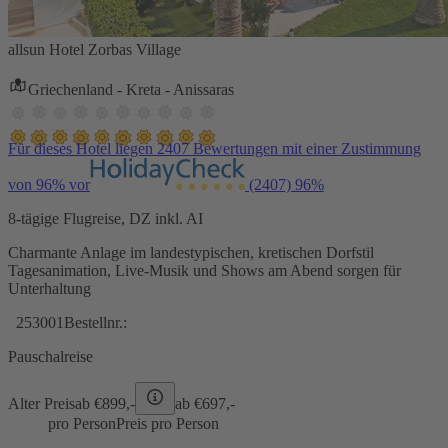
allsun Hotel Zorbas Village
Griechenland - Kreta - Anissaras
Für dieses Hotel liegen 2407 Bewertungen mit einer Zustimmung
von 96% vor
(2407)
96%
8-tägige Flugreise, DZ inkl. AI
Charmante Anlage im landestypischen, kretischen Dorfstil
Tagesanimation, Live-Musik und Shows am Abend sorgen für
Unterhaltung
253001
Bestellnr.:
Pauschalreise
Alter Preis
ab €
899,-
ab €
697,-
pro Person
Preis pro Person