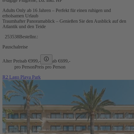
8-tägige Flugreise, DZ inkl. HP
Adults Only ab 16 Jahren – Perfekt für einen ruhigen und
erholsamen Urlaub
Traumhafter Panoramablick – Genießen Sie den Ausblick auf den
Atlantik und den Teide
253538
Bestellnr.:
Pauschalreise
Alter Preis
ab €
999,-
ab €
699,-
pro Person
Preis pro Person
R2 Lago Playa Park