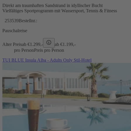
Direkt am traumhaften Sandstrand in idyllischer Bucht
Vielfältiges Sportprogramm mit Wassersport, Tennis & Fitness
253539
Bestellnr.:
Pauschalreise
Alter Preis
ab €
1.299,-
ab €
1.199,-
pro Person
Preis pro Person
TUI BLUE Insula Alba - Adults Only Stil-Hotel