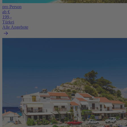
pro Person
ab €
199,-
Türkei
Alle Angebote