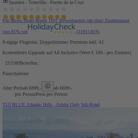
Spanien - Teneriffa - Puerto de la Cruz
Für dieses Hotel liegen 1191 Bewertungen mit einer Zustimmung
von 81% vor
(1191)
81%
8-tägige Flugreise, Doppelzimmer Premium inkl. AI
Kostenfreies Upgrade auf All Inclusive (Wert € 199.- pro Zimmer)
253500
Bestellnr.:
Pauschalreise
Alter Preis
ab €
899,-
ab €
699,-
pro Person
Preis pro Person
TUI BLUE Atlantic Hills - Adults Only Stil-Hotel