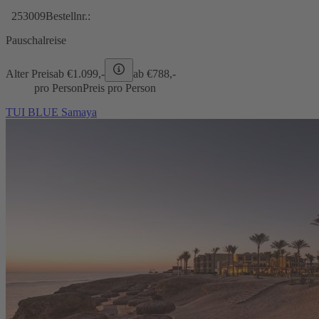
253009
Bestellnr.:
Pauschalreise
Alter Preis
ab €
1.099,-
ab €
788,-
pro Person
Preis pro Person
TUI BLUE Samaya