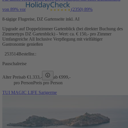
von 89% vor
(2350)
89%
8-tägige Flugreise, DZ Gartenseite inkl. AI
Upgrade auf Doppelzimmer Gartenblick (bei direkter Buchung des
Zimmertyps DZ Gartenblick) - Wert: ca. € 150,- pro Zimmer
Umfangreiche All Inclusive Verpflegung mit vielfältiger
Gastronomie genießen
253514
Bestellnr.:
Pauschalreise
Alter Preis
ab €
1.333,-
ab €
999,-
pro Person
Preis pro Person
TUI MAGIC LIFE Sarigerme