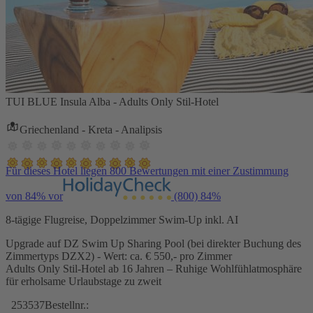
TUI BLUE Insula Alba - Adults Only Stil-Hotel
Griechenland - Kreta - Analipsis
Für dieses Hotel liegen 800 Bewertungen mit einer Zustimmung
von 84% vor
(800)
84%
8-tägige Flugreise, Doppelzimmer Swim-Up inkl. AI
Upgrade auf DZ Swim Up Sharing Pool (bei direkter Buchung des
Zimmertyps DZX2) - Wert: ca. € 550,- pro Zimmer
Adults Only Stil-Hotel ab 16 Jahren – Ruhige Wohlfühlatmosphäre
für erholsame Urlaubstage zu zweit
253537
Bestellnr.: