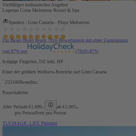
Vielfältiges kulinarisches Angebot
Lopesan Costa Meloneras Resort & Spa
Spanien - Gran Canaria - Playa Meloneras
Für dieses Hotel liegen 7816 Bewertungen mit einer Zustimmung
von 87% vor
(7816)
87%
8-tägige Flugreise, DZ inkl. HP
Einer der größten Wellness-Bereiche auf Gran Canaria
253100
Bestellnr.:
Pauschalreise
Alter Preis
ab €
1.699,-
ab €
1.005,-
pro Person
Preis pro Person
TUI MAGIC LIFE Plimmiri