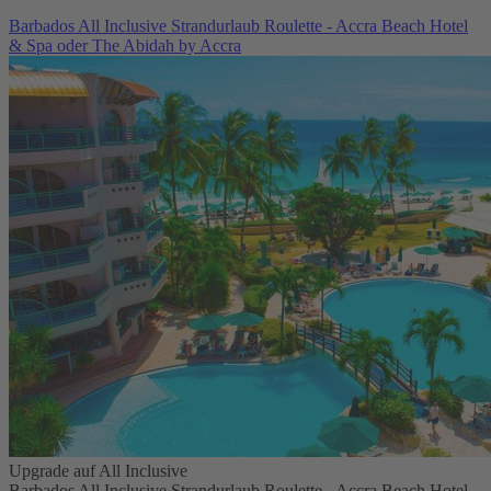
Barbados All Inclusive Strandurlaub Roulette - Accra Beach Hotel
& Spa oder The Abidah by Accra
Upgrade auf All Inclusive
Barbados All Inclusive Strandurlaub Roulette - Accra Beach Hotel