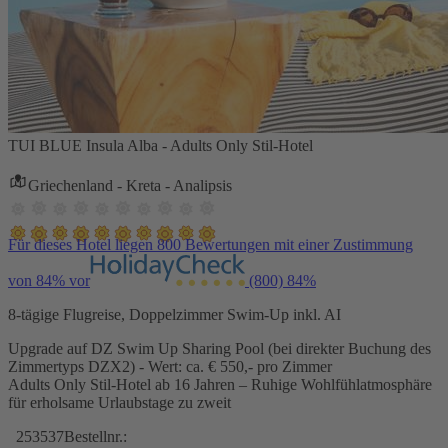
TUI BLUE Insula Alba - Adults Only Stil-Hotel
Griechenland - Kreta - Analipsis
Für dieses Hotel liegen 800 Bewertungen mit einer Zustimmung
von 84% vor
(800)
84%
8-tägige Flugreise, Doppelzimmer Swim-Up inkl. AI
Upgrade auf DZ Swim Up Sharing Pool (bei direkter Buchung des
Zimmertyps DZX2) - Wert: ca. € 550,- pro Zimmer
Adults Only Stil-Hotel ab 16 Jahren – Ruhige Wohlfühlatmosphäre
für erholsame Urlaubstage zu zweit
253537
Bestellnr.: