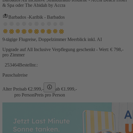
& Spa oder The Abidah by Accra
Barbados -Karibik - Barbados
9-tägige Flugreise, Doppelzimmer Meerblick inkl. AI
Upgrade auf All Inclusive Verpflegung geschenkt - Wert: € 798,-
pro Zimmer
253464
Bestellnr.:
Pauschalreise
Alter Preis
ab €
2.999,-
ab €
1.999,-
pro Person
Preis pro Person