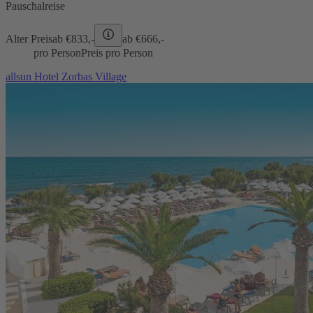
Pauschalreise
Alter Preis
ab €
833,-
ab €
666,-
pro Person
Preis pro Person
allsun Hotel Zorbas Village