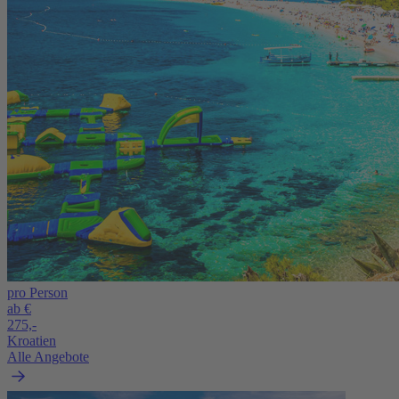
pro Person
ab €
275,-
Kroatien
Alle Angebote