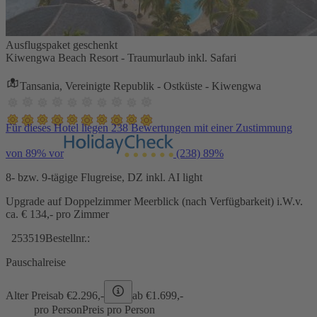
Ausflugspaket geschenkt
Kiwengwa Beach Resort - Traumurlaub inkl. Safari
Tansania, Vereinigte Republik - Ostküste - Kiwengwa
Für dieses Hotel liegen 238 Bewertungen mit einer Zustimmung
von 89% vor
(238)
89%
8- bzw. 9-tägige Flugreise, DZ inkl. AI light
Upgrade auf Doppelzimmer Meerblick (nach Verfügbarkeit) i.W.v.
ca. € 134,- pro Zimmer
253519
Bestellnr.:
Pauschalreise
Alter Preis
ab €
2.296,-
ab €
1.699,-
pro Person
Preis pro Person