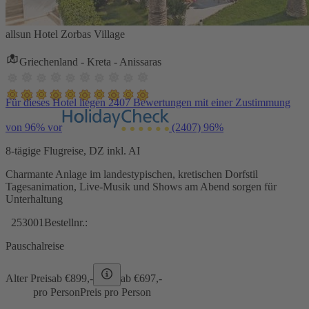
allsun Hotel Zorbas Village
Griechenland - Kreta - Anissaras
Für dieses Hotel liegen 2407 Bewertungen mit einer Zustimmung
von 96% vor
(2407)
96%
8-tägige Flugreise, DZ inkl. AI
Charmante Anlage im landestypischen, kretischen Dorfstil
Tagesanimation, Live-Musik und Shows am Abend sorgen für
Unterhaltung
253001
Bestellnr.:
Pauschalreise
Alter Preis
ab €
899,-
ab €
697,-
pro Person
Preis pro Person