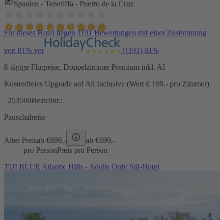
Spanien - Teneriffa - Puerto de la Cruz
Für dieses Hotel liegen 1191 Bewertungen mit einer Zustimmung
von 81% vor
(1191)
81%
8-tägige Flugreise, Doppelzimmer Premium inkl. AI
Kostenfreies Upgrade auf All Inclusive (Wert € 199.- pro Zimmer)
253500
Bestellnr.:
Pauschalreise
Alter Preis
ab €
899,-
ab €
699,-
pro Person
Preis pro Person
TUI BLUE Atlantic Hills - Adults Only Stil-Hotel