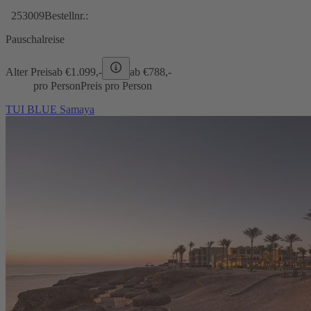
253009
Bestellnr.:
Pauschalreise
Alter Preis
ab €
1.099,-
ab €
788,-
pro Person
Preis pro Person
TUI BLUE Samaya