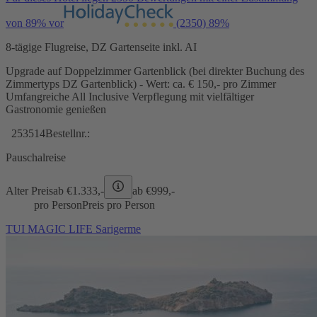
von 89% vor
(2350)
89%
8-tägige Flugreise, DZ Gartenseite inkl. AI
Upgrade auf Doppelzimmer Gartenblick (bei direkter Buchung des
Zimmertyps DZ Gartenblick) - Wert: ca. € 150,- pro Zimmer
Umfangreiche All Inclusive Verpflegung mit vielfältiger
Gastronomie genießen
253514
Bestellnr.:
Pauschalreise
Alter Preis
ab €
1.333,-
ab €
999,-
pro Person
Preis pro Person
TUI MAGIC LIFE Sarigerme