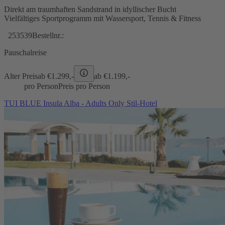
Direkt am traumhaften Sandstrand in idyllischer Bucht
Vielfältiges Sportprogramm mit Wassersport, Tennis & Fitness
253539
Bestellnr.:
Pauschalreise
Alter Preis
ab €
1.299,-
ab €
1.199,-
pro Person
Preis pro Person
TUI BLUE Insula Alba - Adults Only Stil-Hotel