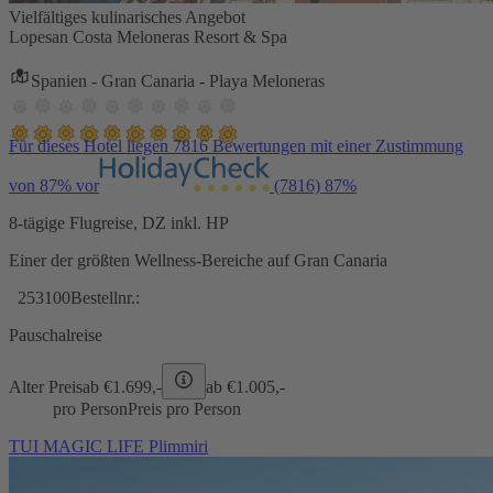
Vielfältiges kulinarisches Angebot
Lopesan Costa Meloneras Resort & Spa
Spanien - Gran Canaria - Playa Meloneras
Für dieses Hotel liegen 7816 Bewertungen mit einer Zustimmung
von 87% vor
(7816)
87%
8-tägige Flugreise, DZ inkl. HP
Einer der größten Wellness-Bereiche auf Gran Canaria
253100
Bestellnr.:
Pauschalreise
Alter Preis
ab €
1.699,-
ab €
1.005,-
pro Person
Preis pro Person
TUI MAGIC LIFE Plimmiri