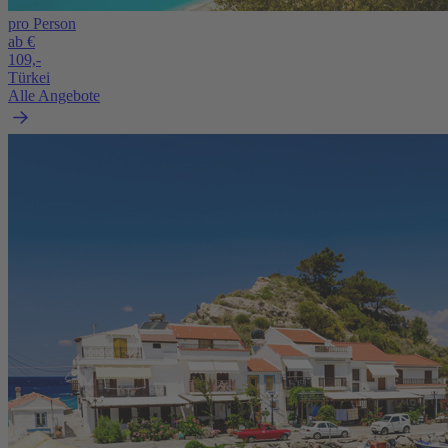
pro Person
ab €
109,-
Türkei
Alle Angebote