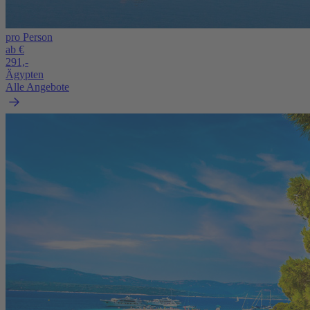
pro Person
ab €
291,-
Ägypten
Alle Angebote