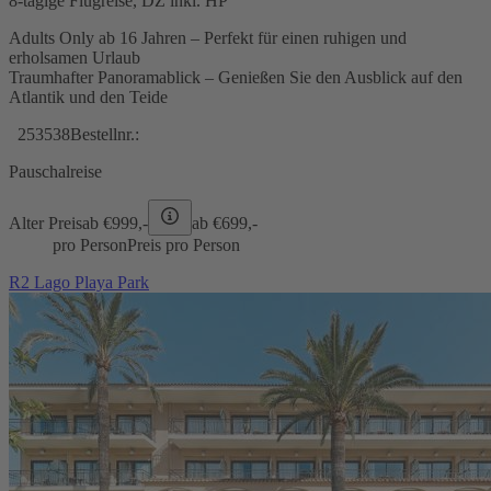
8-tägige Flugreise, DZ inkl. HP
Adults Only ab 16 Jahren – Perfekt für einen ruhigen und
erholsamen Urlaub
Traumhafter Panoramablick – Genießen Sie den Ausblick auf den
Atlantik und den Teide
253538
Bestellnr.:
Pauschalreise
Alter Preis
ab €
999,-
ab €
699,-
pro Person
Preis pro Person
R2 Lago Playa Park