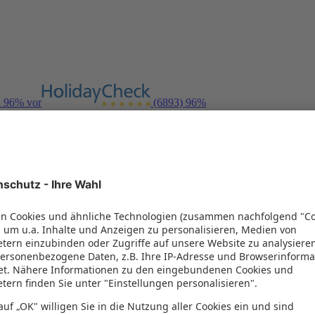
n 96% vor
(6893)
96%
- nur solange der Vorrat reicht