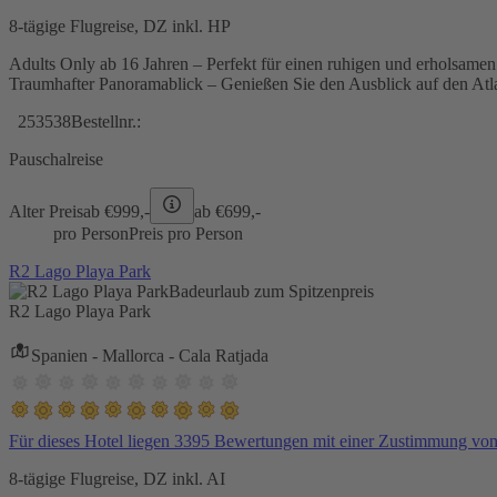
8-tägige Flugreise, DZ inkl. HP
Adults Only ab 16 Jahren – Perfekt für einen ruhigen und erholsame
Traumhafter Panoramablick – Genießen Sie den Ausblick auf den Atl
253538
Bestellnr.:
Pauschalreise
Alter Preis
ab €
999,-
ab €
699,-
pro Person
Preis pro Person
R2 Lago Playa Park
Badeurlaub zum Spitzenpreis
R2 Lago Playa Park
Spanien - Mallorca - Cala Ratjada
Für dieses Hotel liegen 3395 Bewertungen mit einer Zustimmung vo
8-tägige Flugreise, DZ inkl. AI