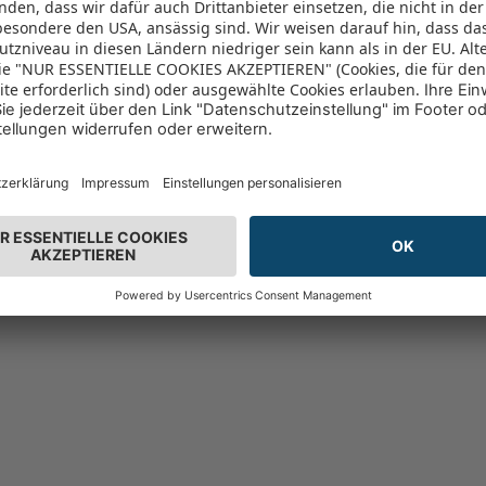
n 96% vor
(2389)
96%
altung