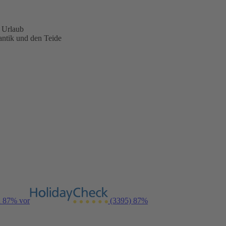
n Urlaub
antik und den Teide
n 87% vor
(3395)
87%