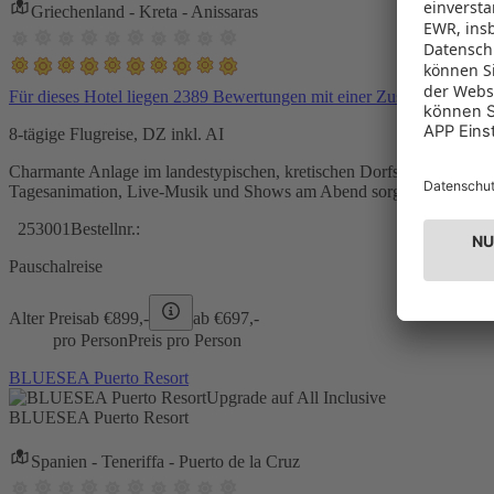
Griechenland - Kreta - Anissaras
Für dieses Hotel liegen 2389 Bewertungen mit einer Zustimmung vo
8-tägige Flugreise, DZ inkl. AI
Charmante Anlage im landestypischen, kretischen Dorfstil
Tagesanimation, Live-Musik und Shows am Abend sorgen für Unterh
253001
Bestellnr.:
Pauschalreise
Alter Preis
ab €
899,-
ab €
697,-
pro Person
Preis pro Person
BLUESEA Puerto Resort
Upgrade auf All Inclusive
BLUESEA Puerto Resort
Spanien - Teneriffa - Puerto de la Cruz