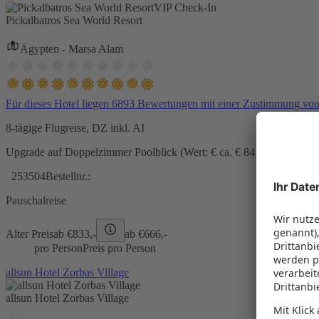
VIP Check-In
Pickalbatros Sea World Resort
Ägypten - Marsa Alam
Für dieses Hotel liegen 6893 Bewertungen mit einer Zustimmung vo
8-tägige Flugreise, DZ inkl. AI
Upgrade auf Doppelzimmer Poolblick (Wert: € ca. € 84,- pro Zimmer) 
253504
Bestellnr.:
Pauschalreise
Alter Preis
ab €
833,-
ab €
666,-
pro Person
Preis pro Person
allsun Hotel Zorbas Village
allsun Hotel Zorbas Village