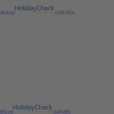
n 81% vor
(1191)
81%
 86% vor
(126)
86%