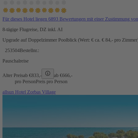
Für dieses Hotel liegen 6893 Bewertungen mit einer Zustimmung vo
8-tägige Flugreise, DZ inkl. AI
Upgrade auf Doppelzimmer Poolblick (Wert: € ca. € 84,- pro Zimmer) 
253504
Bestellnr.:
Pauschalreise
Alter Preis
ab €
833,-
ab €
666,-
pro Person
Preis pro Person
allsun Hotel Zorbas Village