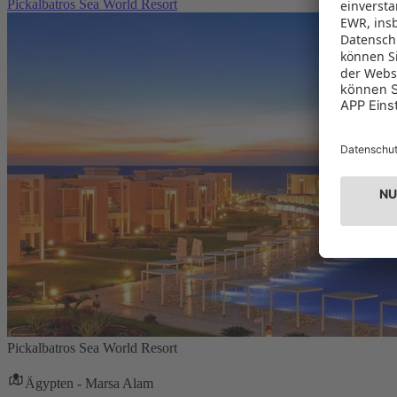
Pickalbatros Sea World Resort
Pickalbatros Sea World Resort
Ägypten - Marsa Alam