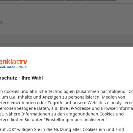
en.
el in einem Paket kombiniert werden – das spart Zeit und Geld. Nutzen 
en!