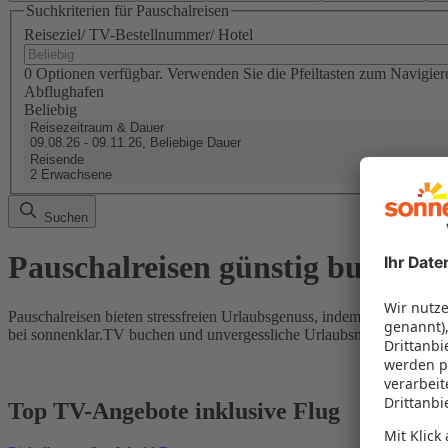
Suchkriterien für Pauschalreisen
Reiseziel/ TV-Bestellnummer/ Hotel
0 Optionen verfügbar. Verwenden Sie die Pfeiltasten zum Navigier
Abflughafen
Beliebig
Reisezeitraum & Dauer
09.08.26 - 09.11.26, Beliebige Dauer
Reisende
2 Erwachsene
Suchen
Pauschalreisen günstig buchen
Pauschalreisen bieten stressfreien Urlaubsgenuss, indem Flug und Hot
bei sonnenklar.TV buchen und unvergessliche Urlaubsmomente erleb
Top TV-Angebote inklusive Flug