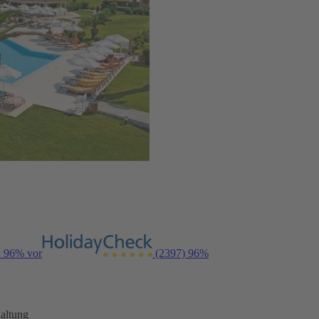
n 96% vor
(2397)
96%
altung