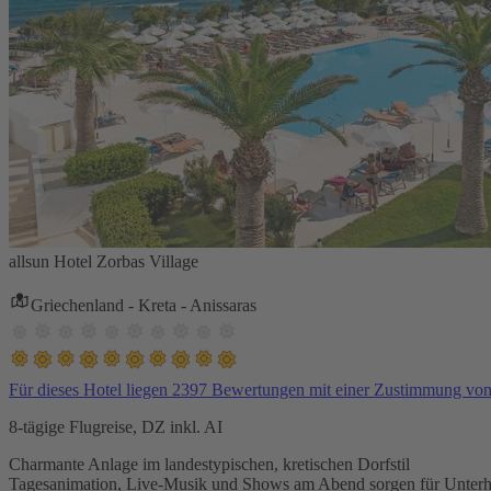
allsun Hotel Zorbas Village
Griechenland - Kreta - Anissaras
Für dieses Hotel liegen 2397 Bewertungen mit einer Zustimmung vo
8-tägige Flugreise, DZ inkl. AI
Charmante Anlage im landestypischen, kretischen Dorfstil
Tagesanimation, Live-Musik und Shows am Abend sorgen für Unterh