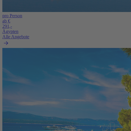
pro Person
ab €
291,-
Ägypten
Alle Angebote