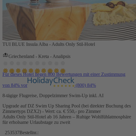
TUI BLUE Insula Alba - Adults Only Stil-Hotel
Griechenland - Kreta - Analipsis
Für dieses Hotel liegen 800 Bewertungen mit einer Zustimmung
von 84% vor
(800)
84%
8-tägige Flugreise, Doppelzimmer Swim-Up inkl. AI
Upgrade auf DZ Swim Up Sharing Pool (bei direkter Buchung des
Zimmertyps DZX2) - Wert: ca. € 550,- pro Zimmer
Adults Only Stil-Hotel ab 16 Jahren – Ruhige Wohlfühlatmosphäre
für erholsame Urlaubstage zu zweit
253537
Bestellnr.: