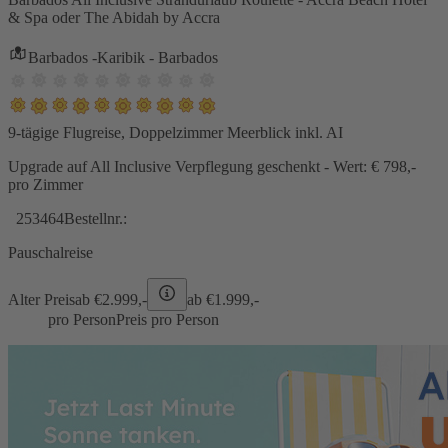
& Spa oder The Abidah by Accra
Barbados -Karibik - Barbados
9-tägige Flugreise, Doppelzimmer Meerblick inkl. AI
Upgrade auf All Inclusive Verpflegung geschenkt - Wert: € 798,-
pro Zimmer
253464
Bestellnr.:
Pauschalreise
Alter Preis
ab €
2.999,-
ab €
1.999,-
pro Person
Preis pro Person