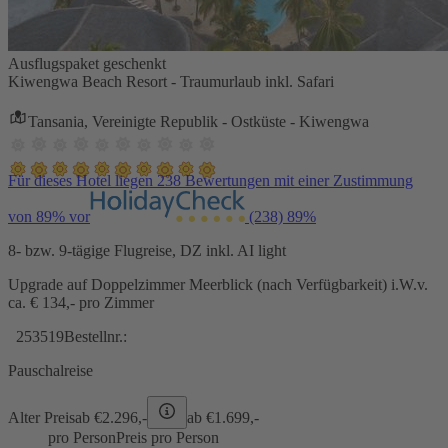
Ausflugspaket geschenkt
Kiwengwa Beach Resort - Traumurlaub inkl. Safari
Tansania, Vereinigte Republik - Ostküste - Kiwengwa
Für dieses Hotel liegen 238 Bewertungen mit einer Zustimmung
von 89% vor
(238)
89%
8- bzw. 9-tägige Flugreise, DZ inkl. AI light
Upgrade auf Doppelzimmer Meerblick (nach Verfügbarkeit) i.W.v.
ca. € 134,- pro Zimmer
253519
Bestellnr.:
Pauschalreise
Alter Preis
ab €
2.296,-
ab €
1.699,-
pro Person
Preis pro Person