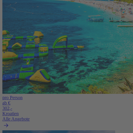
pro Person
ab €
302,-
Kroatien
Alle Angebote