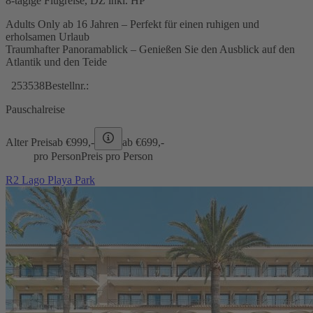
8-tägige Flugreise, DZ inkl. HP
Adults Only ab 16 Jahren – Perfekt für einen ruhigen und
erholsamen Urlaub
Traumhafter Panoramablick – Genießen Sie den Ausblick auf den
Atlantik und den Teide
253538
Bestellnr.:
Pauschalreise
Alter Preis
ab €
999,-
ab €
699,-
pro Person
Preis pro Person
R2 Lago Playa Park