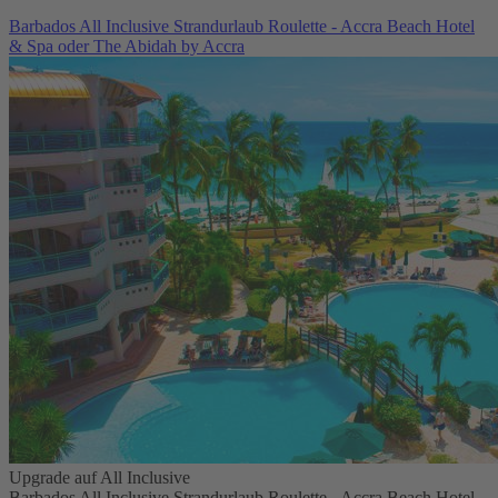
Barbados All Inclusive Strandurlaub Roulette - Accra Beach Hotel
& Spa oder The Abidah by Accra
Upgrade auf All Inclusive
Barbados All Inclusive Strandurlaub Roulette - Accra Beach Hotel