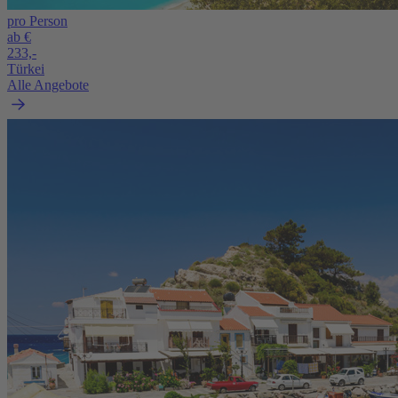
pro Person
ab €
233,-
Türkei
Alle Angebote