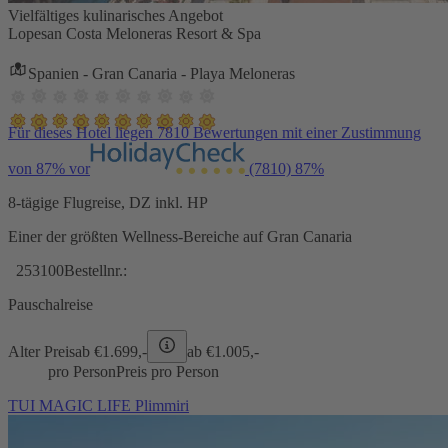
Vielfältiges kulinarisches Angebot
Lopesan Costa Meloneras Resort & Spa
Spanien - Gran Canaria - Playa Meloneras
Für dieses Hotel liegen 7810 Bewertungen mit einer Zustimmung
von 87% vor
(7810)
87%
8-tägige Flugreise, DZ inkl. HP
Einer der größten Wellness-Bereiche auf Gran Canaria
253100
Bestellnr.:
Pauschalreise
Alter Preis
ab €
1.699,-
ab €
1.005,-
pro Person
Preis pro Person
TUI MAGIC LIFE Plimmiri