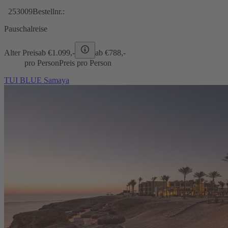
253009
Bestellnr.:
Pauschalreise
Alter Preis
ab €
1.099,-
ab €
788,-
pro Person
Preis pro Person
TUI BLUE Samaya