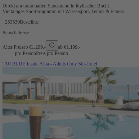
Direkt am traumhaften Sandstrand in idyllischer Bucht
Vielfältiges Sportprogramm mit Wassersport, Tennis & Fitness
253539
Bestellnr.:
Pauschalreise
Alter Preis
ab €
1.299,-
ab €
1.199,-
pro Person
Preis pro Person
TUI BLUE Insula Alba - Adults Only Stil-Hotel