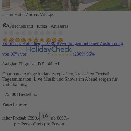
allsun Hotel Zorbas Village
Griechenland - Kreta - Anissaras
Für dieses Hotel liegen 2389 Bewertungen mit einer Zustimmung
von 96% vor
(2389)
96%
8-tägige Flugreise, DZ inkl. AI
Charmante Anlage im landestypischen, kretischen Dorfstil
Tagesanimation, Live-Musik und Shows am Abend sorgen für
Unterhaltung
253001
Bestellnr.:
Pauschalreise
Alter Preis
ab €
899,-
ab €
697,-
pro Person
Preis pro Person