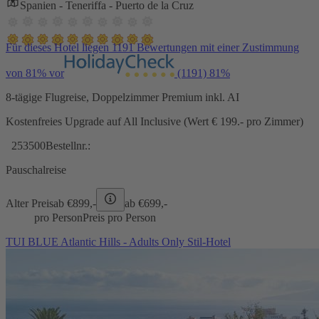
Spanien - Teneriffa - Puerto de la Cruz
Für dieses Hotel liegen 1191 Bewertungen mit einer Zustimmung
von 81% vor
(1191)
81%
8-tägige Flugreise, Doppelzimmer Premium inkl. AI
Kostenfreies Upgrade auf All Inclusive (Wert € 199.- pro Zimmer)
253500
Bestellnr.:
Pauschalreise
Alter Preis
ab €
899,-
ab €
699,-
pro Person
Preis pro Person
TUI BLUE Atlantic Hills - Adults Only Stil-Hotel