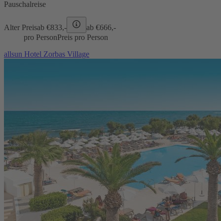
Pauschalreise
Alter Preis
ab €
833,-
ab €
666,-
pro Person
Preis pro Person
allsun Hotel Zorbas Village