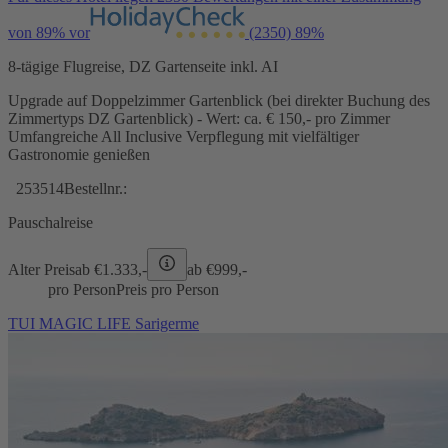
von 89% vor
(2350)
89%
8-tägige Flugreise, DZ Gartenseite inkl. AI
Upgrade auf Doppelzimmer Gartenblick (bei direkter Buchung des
Zimmertyps DZ Gartenblick) - Wert: ca. € 150,- pro Zimmer
Umfangreiche All Inclusive Verpflegung mit vielfältiger
Gastronomie genießen
253514
Bestellnr.:
Pauschalreise
Alter Preis
ab €
1.333,-
ab €
999,-
pro Person
Preis pro Person
TUI MAGIC LIFE Sarigerme