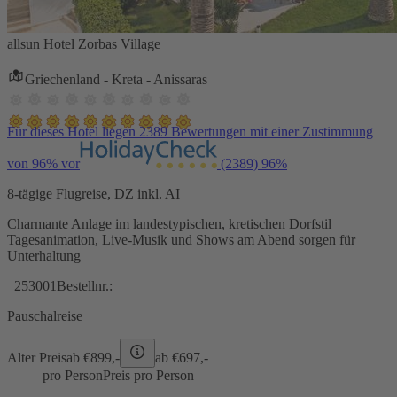
allsun Hotel Zorbas Village
Griechenland - Kreta - Anissaras
Für dieses Hotel liegen 2389 Bewertungen mit einer Zustimmung
von 96% vor
(2389)
96%
8-tägige Flugreise, DZ inkl. AI
Charmante Anlage im landestypischen, kretischen Dorfstil
Tagesanimation, Live-Musik und Shows am Abend sorgen für
Unterhaltung
253001
Bestellnr.:
Pauschalreise
Alter Preis
ab €
899,-
ab €
697,-
pro Person
Preis pro Person