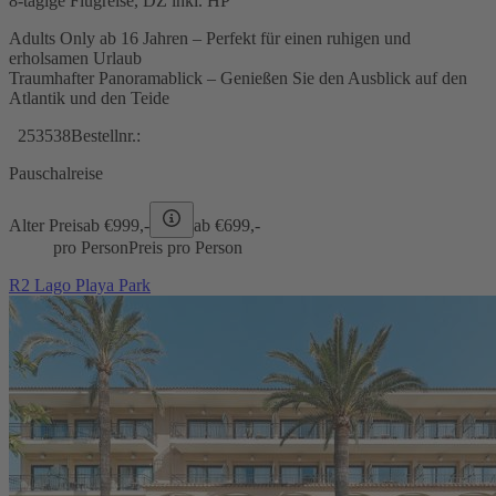
8-tägige Flugreise, DZ inkl. HP
Adults Only ab 16 Jahren – Perfekt für einen ruhigen und
erholsamen Urlaub
Traumhafter Panoramablick – Genießen Sie den Ausblick auf den
Atlantik und den Teide
253538
Bestellnr.:
Pauschalreise
Alter Preis
ab €
999,-
ab €
699,-
pro Person
Preis pro Person
R2 Lago Playa Park