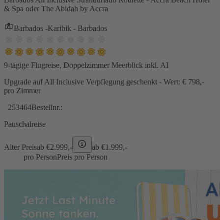
& Spa oder The Abidah by Accra
Barbados -Karibik - Barbados
9-tägige Flugreise, Doppelzimmer Meerblick inkl. AI
Upgrade auf All Inclusive Verpflegung geschenkt - Wert: € 798,-
pro Zimmer
253464
Bestellnr.:
Pauschalreise
Alter Preis
ab €
2.999,-
ab €
1.999,-
pro Person
Preis pro Person