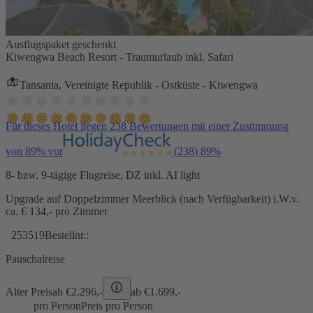
Ausflugspaket geschenkt
Kiwengwa Beach Resort - Traumurlaub inkl. Safari
Tansania, Vereinigte Republik - Ostküste - Kiwengwa
Für dieses Hotel liegen 238 Bewertungen mit einer Zustimmung
von 89% vor
(238)
89%
8- bzw. 9-tägige Flugreise, DZ inkl. AI light
Upgrade auf Doppelzimmer Meerblick (nach Verfügbarkeit) i.W.v.
ca. € 134,- pro Zimmer
253519
Bestellnr.:
Pauschalreise
Alter Preis
ab €
2.296,-
ab €
1.699,-
pro Person
Preis pro Person