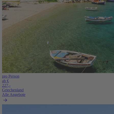
pro Person
ab €
227,-
Griechenland
Alle Angebote