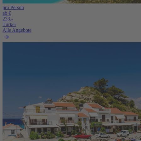
pro Person
ab €
233,-
Türkei
Alle Angebote