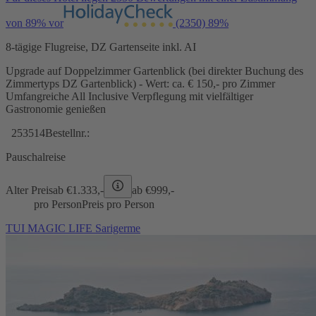
von 89% vor
(2350)
89%
8-tägige Flugreise, DZ Gartenseite inkl. AI
Upgrade auf Doppelzimmer Gartenblick (bei direkter Buchung des
Zimmertyps DZ Gartenblick) - Wert: ca. € 150,- pro Zimmer
Umfangreiche All Inclusive Verpflegung mit vielfältiger
Gastronomie genießen
253514
Bestellnr.:
Pauschalreise
Alter Preis
ab €
1.333,-
ab €
999,-
pro Person
Preis pro Person
TUI MAGIC LIFE Sarigerme