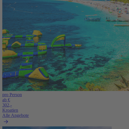
pro Person
ab €
302,-
Kroatien
Alle Angebote