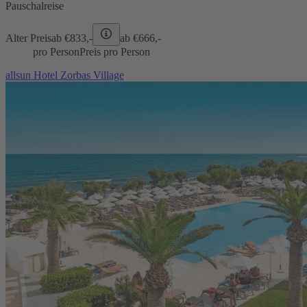
Pauschalreise
Alter Preis
ab €
833,-
ab €
666,-
pro Person
Preis pro Person
allsun Hotel Zorbas Village