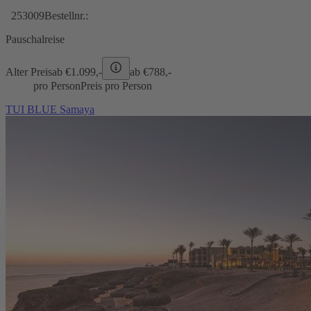
253009
Bestellnr.:
Pauschalreise
Alter Preis
ab €
1.099,-
ab €
788,-
pro Person
Preis pro Person
TUI BLUE Samaya