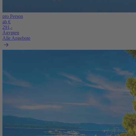
pro Person
ab €
291,-
Ägypten
Alle Angebote