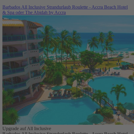
Barbados All Inclusive Strandurlaub Roulette - Accra Beach Hotel
& Spa oder The Abidah by Accra
Upgrade auf All Inclusive
Barbados All Inclusive Strandurlaub Roulette - Accra Beach Hotel