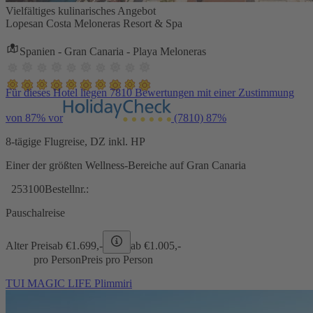
Vielfältiges kulinarisches Angebot
Lopesan Costa Meloneras Resort & Spa
Spanien - Gran Canaria - Playa Meloneras
Für dieses Hotel liegen 7810 Bewertungen mit einer Zustimmung
von 87% vor
(7810)
87%
8-tägige Flugreise, DZ inkl. HP
Einer der größten Wellness-Bereiche auf Gran Canaria
253100
Bestellnr.:
Pauschalreise
Alter Preis
ab €
1.699,-
ab €
1.005,-
pro Person
Preis pro Person
TUI MAGIC LIFE Plimmiri