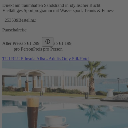
Direkt am traumhaften Sandstrand in idyllischer Bucht
Vielfältiges Sportprogramm mit Wassersport, Tennis & Fitness
253539
Bestellnr.:
Pauschalreise
Alter Preis
ab €
1.299,-
ab €
1.199,-
pro Person
Preis pro Person
TUI BLUE Insula Alba - Adults Only Stil-Hotel