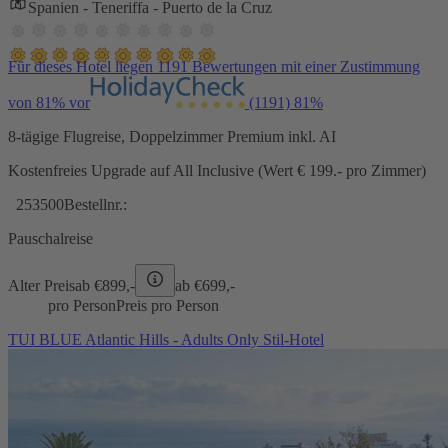
Spanien - Teneriffa - Puerto de la Cruz
Für dieses Hotel liegen 1191 Bewertungen mit einer Zustimmung
von 81% vor
(1191)
81%
8-tägige Flugreise, Doppelzimmer Premium inkl. AI
Kostenfreies Upgrade auf All Inclusive (Wert € 199.- pro Zimmer)
253500
Bestellnr.:
Pauschalreise
Alter Preis
ab €
899,-
ab €
699,-
pro Person
Preis pro Person
TUI BLUE Atlantic Hills - Adults Only Stil-Hotel