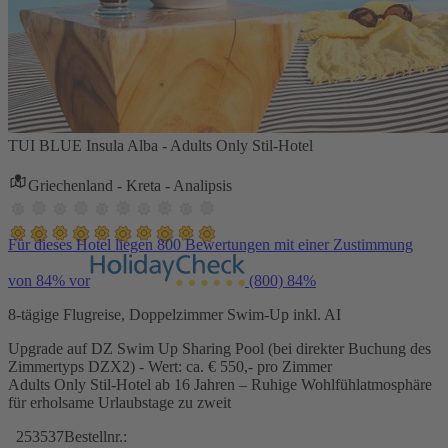
TUI BLUE Insula Alba - Adults Only Stil-Hotel
Griechenland - Kreta - Analipsis
Für dieses Hotel liegen 800 Bewertungen mit einer Zustimmung
von 84% vor
(800)
84%
8-tägige Flugreise, Doppelzimmer Swim-Up inkl. AI
Upgrade auf DZ Swim Up Sharing Pool (bei direkter Buchung des
Zimmertyps DZX2) - Wert: ca. € 550,- pro Zimmer
Adults Only Stil-Hotel ab 16 Jahren – Ruhige Wohlfühlatmosphäre
für erholsame Urlaubstage zu zweit
253537
Bestellnr.: