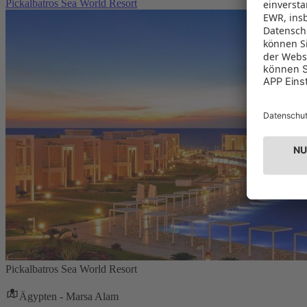
Pickalbatros Sea World Resort
Pickalbatros Sea World Resort
Ägypten - Marsa Alam