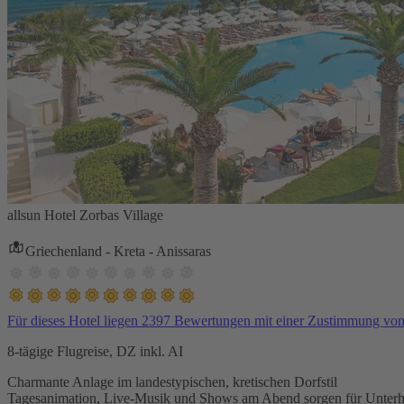
allsun Hotel Zorbas Village
Griechenland - Kreta - Anissaras
Für dieses Hotel liegen 2397 Bewertungen mit einer Zustimmung vo
8-tägige Flugreise, DZ inkl. AI
Charmante Anlage im landestypischen, kretischen Dorfstil
Tagesanimation, Live-Musik und Shows am Abend sorgen für Unterh