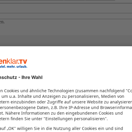
en.
el in einem Paket kombiniert werden – das spart Zeit und Geld. Nutzen 
en!