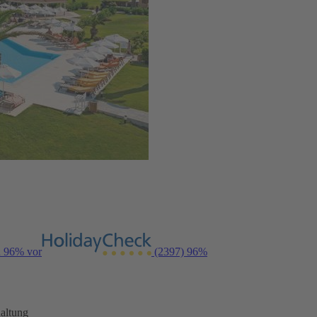
n 96% vor
(2397)
96%
altung