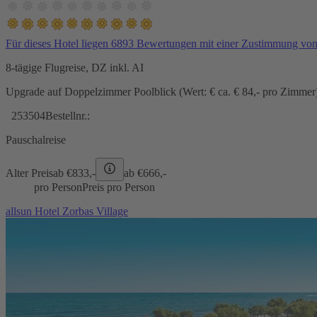
Für dieses Hotel liegen 6893 Bewertungen mit einer Zustimmung vo
8-tägige Flugreise, DZ inkl. AI
Upgrade auf Doppelzimmer Poolblick (Wert: € ca. € 84,- pro Zimmer) 
253504
Bestellnr.:
Pauschalreise
Alter Preis
ab €
833,-
ab €
666,-
pro Person
Preis pro Person
allsun Hotel Zorbas Village