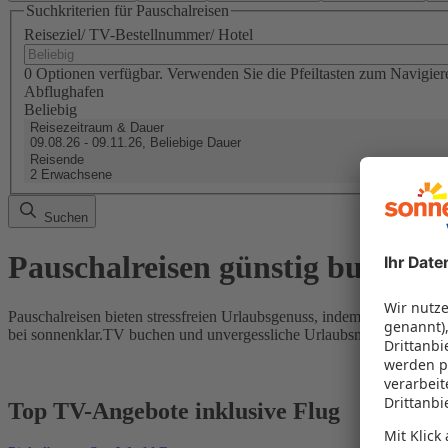
Suchkriterien für Pauschalreisen
Reiseziel/ TV-Bestellnummer/ Hotel
0 Optionen verfügbar. Verwenden Sie die Pfeiltasten zum Navigier
Abflughafen
Beliebig
Reisezeitraum & Dauer
09.08.26 - 09.11.26, Beliebige Dauer
Reisende
2 Erwachsene
Suchen
Pauschalreisen günstig buchen
Pauschalreisen bieten stressfreien Urlaubsgenuss, indem Flug und Hot
bei sonnenklar.TV buchen und unvergessliche Urlaubsmomente erleb
Top TV-Angebote inklusive Flug