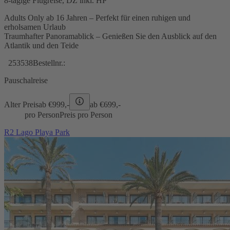
8-tägige Flugreise, DZ inkl. HP
Adults Only ab 16 Jahren – Perfekt für einen ruhigen und
erholsamen Urlaub
Traumhafter Panoramablick – Genießen Sie den Ausblick auf den
Atlantik und den Teide
253538
Bestellnr.:
Pauschalreise
Alter Preis
ab €
999,-
ab €
699,-
pro Person
Preis pro Person
R2 Lago Playa Park