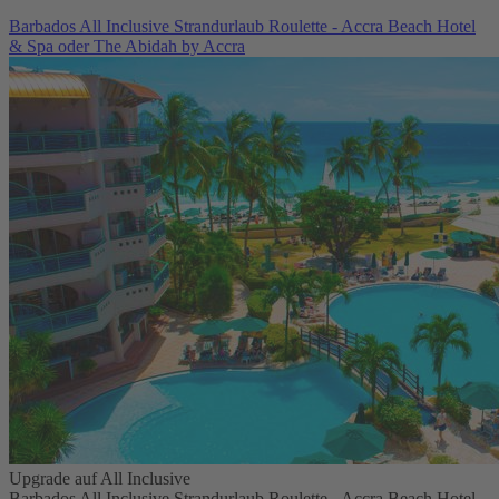
Barbados All Inclusive Strandurlaub Roulette - Accra Beach Hotel
& Spa oder The Abidah by Accra
Upgrade auf All Inclusive
Barbados All Inclusive Strandurlaub Roulette - Accra Beach Hotel