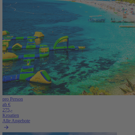
pro Person
ab €
275,-
Kroatien
Alle Angebote