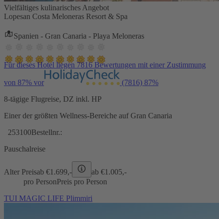
Vielfältiges kulinarisches Angebot
Lopesan Costa Meloneras Resort & Spa
Spanien - Gran Canaria - Playa Meloneras
Für dieses Hotel liegen 7816 Bewertungen mit einer Zustimmung
von 87% vor
(7816)
87%
8-tägige Flugreise, DZ inkl. HP
Einer der größten Wellness-Bereiche auf Gran Canaria
253100
Bestellnr.:
Pauschalreise
Alter Preis
ab €
1.699,-
ab €
1.005,-
pro Person
Preis pro Person
TUI MAGIC LIFE Plimmiri