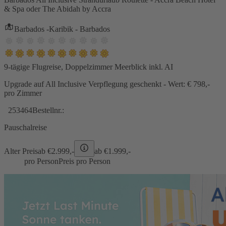
& Spa oder The Abidah by Accra
Barbados -Karibik - Barbados
9-tägige Flugreise, Doppelzimmer Meerblick inkl. AI
Upgrade auf All Inclusive Verpflegung geschenkt - Wert: € 798,-
pro Zimmer
253464
Bestellnr.:
Pauschalreise
Alter Preis
ab €
2.999,-
ab €
1.999,-
pro Person
Preis pro Person