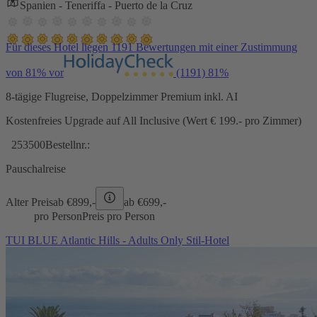
Spanien - Teneriffa - Puerto de la Cruz
Für dieses Hotel liegen 1191 Bewertungen mit einer Zustimmung
von 81% vor
(1191)
81%
8-tägige Flugreise, Doppelzimmer Premium inkl. AI
Kostenfreies Upgrade auf All Inclusive (Wert € 199.- pro Zimmer)
253500
Bestellnr.:
Pauschalreise
Alter Preis
ab €
899,-
ab €
699,-
pro Person
Preis pro Person
TUI BLUE Atlantic Hills - Adults Only Stil-Hotel