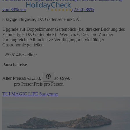
von 89% vor
(2350)
89%
8-tägige Flugreise, DZ Gartenseite inkl. AI
Upgrade auf Doppelzimmer Gartenblick (bei direkter Buchung des
Zimmertyps DZ Gartenblick) - Wert: ca. € 150,- pro Zimmer
Umfangreiche All Inclusive Verpflegung mit vielfältiger
Gastronomie genießen
253514
Bestellnr.:
Pauschalreise
Alter Preis
ab €
1.333,-
ab €
999,-
pro Person
Preis pro Person
TUI MAGIC LIFE Sarigerme