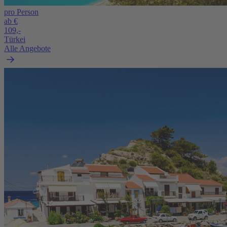
pro Person
ab €
109,-
Türkei
Alle Angebote