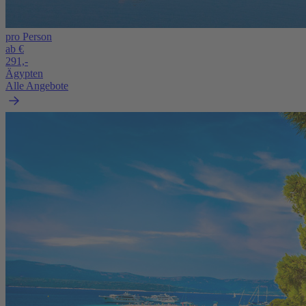
pro Person
ab €
291,-
Ägypten
Alle Angebote