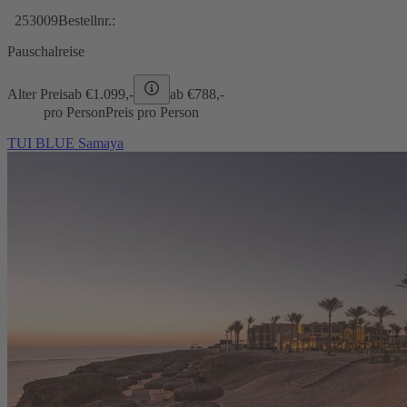
253009
Bestellnr.:
Pauschalreise
Alter Preis
ab €
1.099,-
ab €
788,-
pro Person
Preis pro Person
TUI BLUE Samaya