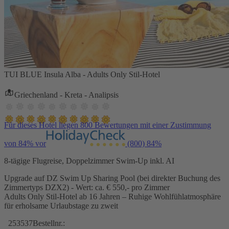
TUI BLUE Insula Alba - Adults Only Stil-Hotel
Griechenland - Kreta - Analipsis
Für dieses Hotel liegen 800 Bewertungen mit einer Zustimmung
von 84% vor
(800)
84%
8-tägige Flugreise, Doppelzimmer Swim-Up inkl. AI
Upgrade auf DZ Swim Up Sharing Pool (bei direkter Buchung des
Zimmertyps DZX2) - Wert: ca. € 550,- pro Zimmer
Adults Only Stil-Hotel ab 16 Jahren – Ruhige Wohlfühlatmosphäre
für erholsame Urlaubstage zu zweit
253537
Bestellnr.: