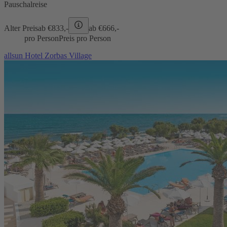
Pauschalreise
Alter Preis
ab €
833,-
ab €
666,-
pro Person
Preis pro Person
allsun Hotel Zorbas Village