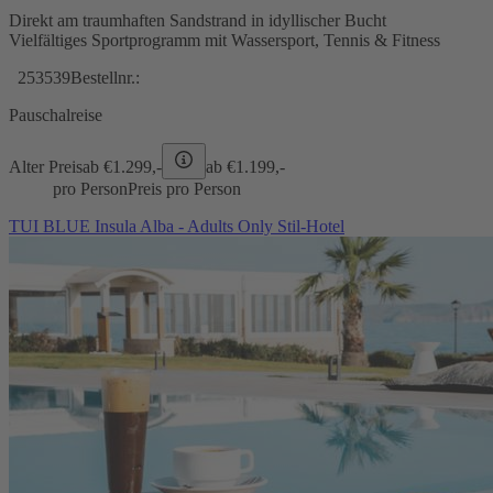
Direkt am traumhaften Sandstrand in idyllischer Bucht
Vielfältiges Sportprogramm mit Wassersport, Tennis & Fitness
253539
Bestellnr.:
Pauschalreise
Alter Preis
ab €
1.299,-
ab €
1.199,-
pro Person
Preis pro Person
TUI BLUE Insula Alba - Adults Only Stil-Hotel