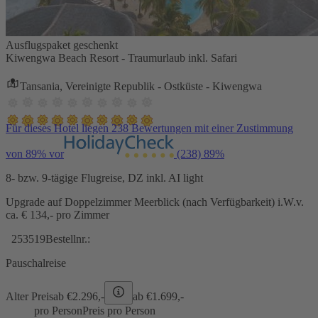
Ausflugspaket geschenkt
Kiwengwa Beach Resort - Traumurlaub inkl. Safari
Tansania, Vereinigte Republik - Ostküste - Kiwengwa
Für dieses Hotel liegen 238 Bewertungen mit einer Zustimmung
von 89% vor
(238)
89%
8- bzw. 9-tägige Flugreise, DZ inkl. AI light
Upgrade auf Doppelzimmer Meerblick (nach Verfügbarkeit) i.W.v.
ca. € 134,- pro Zimmer
253519
Bestellnr.:
Pauschalreise
Alter Preis
ab €
2.296,-
ab €
1.699,-
pro Person
Preis pro Person