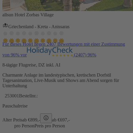
allsun Hotel Zorbas Village
Griechenland - Kreta - Anissaras
Für dieses Hotel liegen 2407 Bewertungen mit einer Zustimmung
von 96% vor
(2407)
96%
8-tägige Flugreise, DZ inkl. AI
Charmante Anlage im landestypischen, kretischen Dorfstil
Tagesanimation, Live-Musik und Shows am Abend sorgen für
Unterhaltung
253001
Bestellnr.:
Pauschalreise
Alter Preis
ab €
899,-
ab €
697,-
pro Person
Preis pro Person