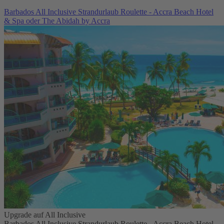
Barbados All Inclusive Strandurlaub Roulette - Accra Beach Hotel
& Spa oder The Abidah by Accra
Upgrade auf All Inclusive
Barbados All Inclusive Strandurlaub Roulette - Accra Beach Hotel