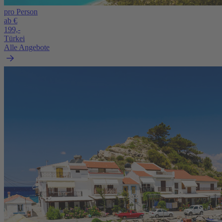
pro Person
ab €
199,-
Türkei
Alle Angebote