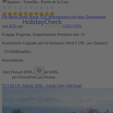
Spanien - Teneriffa - Puerto de la Cruz
Für dieses Hotel liegen 1191 Bewertungen mit einer Zustimmung
von 81% vor
(1191)
81%
8-tägige Flugreise, Doppelzimmer Premium inkl. AI
Kostenfreies Upgrade auf All Inclusive (Wert € 199.- pro Zimmer)
253500
Bestellnr.:
Pauschalreise
Alter Preis
ab €
899,-
ab €
699,-
pro Person
Preis pro Person
TUI BLUE Atlantic Hills - Adults Only Stil-Hotel