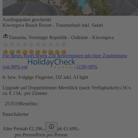
Ausflugspaket geschenkt
Kiwengwa Beach Resort - Traumurlaub inkl. Safari
Tansania, Vereinigte Republik - Ostküste - Kiwengwa
Für dieses Hotel liegen 238 Bewertungen mit einer Zustimmung
von 89% vor
(238)
89%
8- bzw. 9-tägige Flugreise, DZ inkl. AI light
Upgrade auf Doppelzimmer Meerblick (nach Verfügbarkeit) i.W.v.
ca. € 134,- pro Zimmer
253519
Bestellnr.:
Pauschalreise
Alter Preis
ab €
2.296,-
ab €
1.699,-
pro Person
Preis pro Person