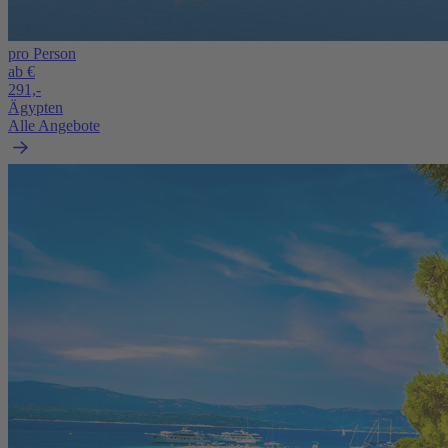
pro Person
ab €
291,-
Ägypten
Alle Angebote