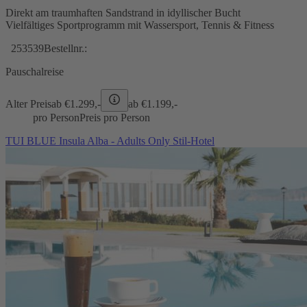
Direkt am traumhaften Sandstrand in idyllischer Bucht
Vielfältiges Sportprogramm mit Wassersport, Tennis & Fitness
253539
Bestellnr.:
Pauschalreise
Alter Preis
ab €
1.299,-
ab €
1.199,-
pro Person
Preis pro Person
TUI BLUE Insula Alba - Adults Only Stil-Hotel