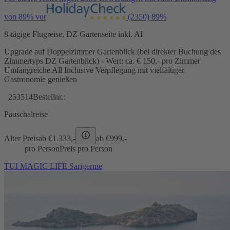
von 89% vor
(2350)
89%
8-tägige Flugreise, DZ Gartenseite inkl. AI
Upgrade auf Doppelzimmer Gartenblick (bei direkter Buchung des
Zimmertyps DZ Gartenblick) - Wert: ca. € 150,- pro Zimmer
Umfangreiche All Inclusive Verpflegung mit vielfältiger
Gastronomie genießen
253514
Bestellnr.:
Pauschalreise
Alter Preis
ab €
1.333,-
ab €
999,-
pro Person
Preis pro Person
TUI MAGIC LIFE Sarigerme