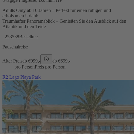
8-tägige Flugreise, DZ inkl. HP
Adults Only ab 16 Jahren – Perfekt für einen ruhigen und
erholsamen Urlaub
Traumhafter Panoramablick – Genießen Sie den Ausblick auf den
Atlantik und den Teide
253538
Bestellnr.:
Pauschalreise
Alter Preis
ab €
999,-
ab €
699,-
pro Person
Preis pro Person
R2 Lago Playa Park