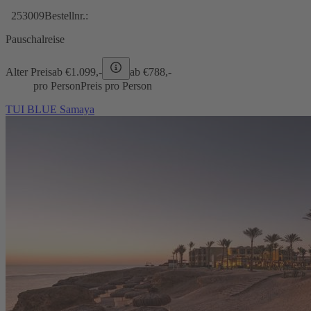
253009
Bestellnr.:
Pauschalreise
Alter Preis
ab €
1.099,-
ab €
788,-
pro Person
Preis pro Person
TUI BLUE Samaya