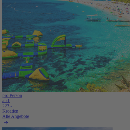
pro Person
ab €
223,-
Kroatien
Alle Angebote