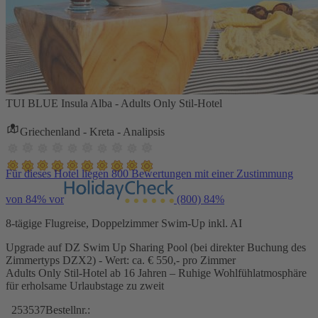
TUI BLUE Insula Alba - Adults Only Stil-Hotel
Griechenland - Kreta - Analipsis
Für dieses Hotel liegen 800 Bewertungen mit einer Zustimmung
von 84% vor
(800)
84%
8-tägige Flugreise, Doppelzimmer Swim-Up inkl. AI
Upgrade auf DZ Swim Up Sharing Pool (bei direkter Buchung des
Zimmertyps DZX2) - Wert: ca. € 550,- pro Zimmer
Adults Only Stil-Hotel ab 16 Jahren – Ruhige Wohlfühlatmosphäre
für erholsame Urlaubstage zu zweit
253537
Bestellnr.: