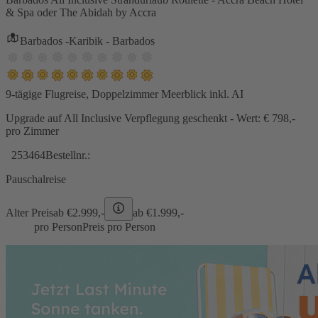
& Spa oder The Abidah by Accra
Barbados -Karibik - Barbados
9-tägige Flugreise, Doppelzimmer Meerblick inkl. AI
Upgrade auf All Inclusive Verpflegung geschenkt - Wert: € 798,-
pro Zimmer
253464
Bestellnr.:
Pauschalreise
Alter Preis
ab €
2.999,-
ab €
1.999,-
pro Person
Preis pro Person