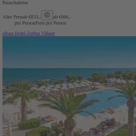
Pauschalreise
Alter Preis
ab €
833,-
ab €
666,-
pro Person
Preis pro Person
allsun Hotel Zorbas Village