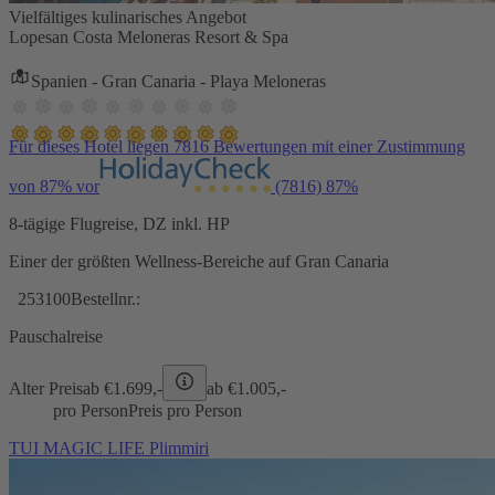
Vielfältiges kulinarisches Angebot
Lopesan Costa Meloneras Resort & Spa
Spanien - Gran Canaria - Playa Meloneras
Für dieses Hotel liegen 7816 Bewertungen mit einer Zustimmung
von 87% vor
(7816)
87%
8-tägige Flugreise, DZ inkl. HP
Einer der größten Wellness-Bereiche auf Gran Canaria
253100
Bestellnr.:
Pauschalreise
Alter Preis
ab €
1.699,-
ab €
1.005,-
pro Person
Preis pro Person
TUI MAGIC LIFE Plimmiri