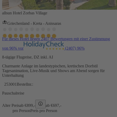
allsun Hotel Zorbas Village
Griechenland - Kreta - Anissaras
Für dieses Hotel liegen 2407 Bewertungen mit einer Zustimmung
von 96% vor
(2407)
96%
8-tägige Flugreise, DZ inkl. AI
Charmante Anlage im landestypischen, kretischen Dorfstil
Tagesanimation, Live-Musik und Shows am Abend sorgen für
Unterhaltung
253001
Bestellnr.:
Pauschalreise
Alter Preis
ab €
899,-
ab €
697,-
pro Person
Preis pro Person