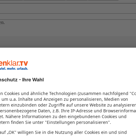
en.
el in einem Paket kombiniert werden – das spart Zeit und Geld. Nutzen 
en!