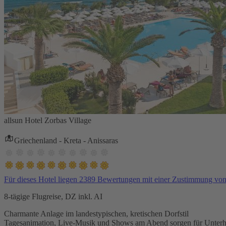
allsun Hotel Zorbas Village
Griechenland - Kreta - Anissaras
Für dieses Hotel liegen 2389 Bewertungen mit einer Zustimmung vo
8-tägige Flugreise, DZ inkl. AI
Charmante Anlage im landestypischen, kretischen Dorfstil
Tagesanimation, Live-Musik und Shows am Abend sorgen für Unterh