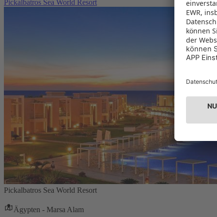
Pickalbatros Sea World Resort
Pickalbatros Sea World Resort
Ägypten - Marsa Alam