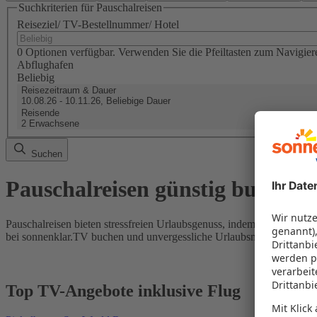
Suchkriterien für Pauschalreisen
Reiseziel/ TV-Bestellnummer/ Hotel
0 Optionen verfügbar. Verwenden Sie die Pfeiltasten zum Navigier
Abflughafen
Beliebig
Reisezeitraum & Dauer
10.08.26 - 10.11.26, Beliebige Dauer
Reisende
2 Erwachsene
Suchen
Pauschalreisen günstig buchen
Pauschalreisen bieten stressfreien Urlaubsgenuss, indem Flug und Hot
bei sonnenklar.TV buchen und unvergessliche Urlaubsmomente erleb
Top TV-Angebote inklusive Flug