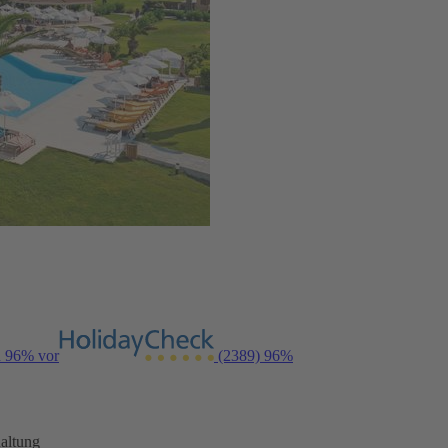
n 96% vor
(2389)
96%
altung