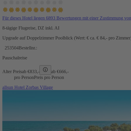
Für dieses Hotel liegen 6893 Bewertungen mit einer Zustimmung vo
8-tägige Flugreise, DZ inkl. AI
Upgrade auf Doppelzimmer Poolblick (Wert: € ca. € 84,- pro Zimmer) 
253504
Bestellnr.:
Pauschalreise
Alter Preis
ab €
833,-
ab €
666,-
pro Person
Preis pro Person
allsun Hotel Zorbas Village