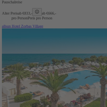
Pauschalreise
Alter Preis
ab €
833,-
ab €
666,-
pro Person
Preis pro Person
allsun Hotel Zorbas Village