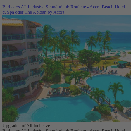
Barbados All Inclusive Strandurlaub Roulette - Accra Beach Hotel
& Spa oder The Abidah by Accra
Upgrade auf All Inclusive
Barbados All Inclusive Strandurlaub Roulette - Accra Beach Hotel