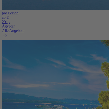
pro Person
ab €
291,-
Ägypten
Alle Angebote