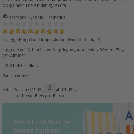
& Spa oder The Abidah by Accra
Barbados -Karibik - Barbados
9-tägige Flugreise, Doppelzimmer Meerblick inkl. AI
Upgrade auf All Inclusive Verpflegung geschenkt - Wert: € 798,-
pro Zimmer
253464
Bestellnr.:
Pauschalreise
Alter Preis
ab €
2.999,-
ab €
1.999,-
pro Person
Preis pro Person