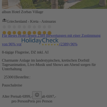
allsun Hotel Zorbas Village
Griechenland - Kreta - Anissaras
Für dieses Hotel liegen 2389 Bewertungen mit einer Zustimmung
von 96% vor
(2389)
96%
8-tägige Flugreise, DZ inkl. AI
Charmante Anlage im landestypischen, kretischen Dorfstil
Tagesanimation, Live-Musik und Shows am Abend sorgen für
Unterhaltung
253001
Bestellnr.:
Pauschalreise
Alter Preis
ab €
899,-
ab €
697,-
pro Person
Preis pro Person