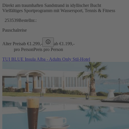
Direkt am traumhaften Sandstrand in idyllischer Bucht
Vielfältiges Sportprogramm mit Wassersport, Tennis & Fitness
253539
Bestellnr.:
Pauschalreise
Alter Preis
ab €
1.299,-
ab €
1.199,-
pro Person
Preis pro Person
TUI BLUE Insula Alba - Adults Only Stil-Hotel