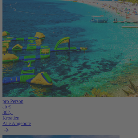
pro Person
ab €
302,-
Kroatien
Alle Angebote