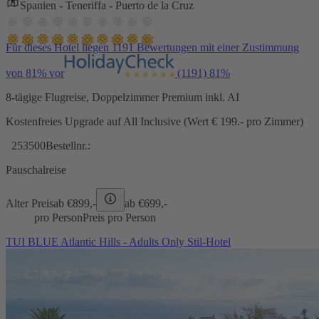
Spanien - Teneriffa - Puerto de la Cruz
Für dieses Hotel liegen 1191 Bewertungen mit einer Zustimmung
von 81% vor
(1191)
81%
8-tägige Flugreise, Doppelzimmer Premium inkl. AI
Kostenfreies Upgrade auf All Inclusive (Wert € 199.- pro Zimmer)
253500
Bestellnr.:
Pauschalreise
Alter Preis
ab €
899,-
ab €
699,-
pro Person
Preis pro Person
TUI BLUE Atlantic Hills - Adults Only Stil-Hotel