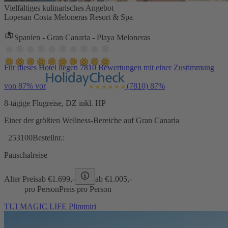
Vielfältiges kulinarisches Angebot
Lopesan Costa Meloneras Resort & Spa
Spanien - Gran Canaria - Playa Meloneras
Für dieses Hotel liegen 7810 Bewertungen mit einer Zustimmung
von 87% vor
(7810)
87%
8-tägige Flugreise, DZ inkl. HP
Einer der größten Wellness-Bereiche auf Gran Canaria
253100
Bestellnr.:
Pauschalreise
Alter Preis
ab €
1.699,-
ab €
1.005,-
pro Person
Preis pro Person
TUI MAGIC LIFE Plimmiri