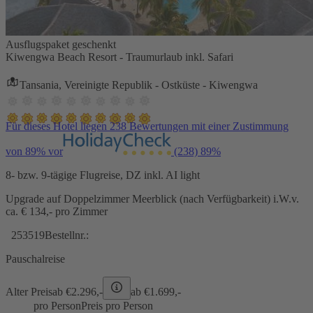
Ausflugspaket geschenkt
Kiwengwa Beach Resort - Traumurlaub inkl. Safari
Tansania, Vereinigte Republik - Ostküste - Kiwengwa
Für dieses Hotel liegen 238 Bewertungen mit einer Zustimmung
von 89% vor
(238)
89%
8- bzw. 9-tägige Flugreise, DZ inkl. AI light
Upgrade auf Doppelzimmer Meerblick (nach Verfügbarkeit) i.W.v.
ca. € 134,- pro Zimmer
253519
Bestellnr.:
Pauschalreise
Alter Preis
ab €
2.296,-
ab €
1.699,-
pro Person
Preis pro Person