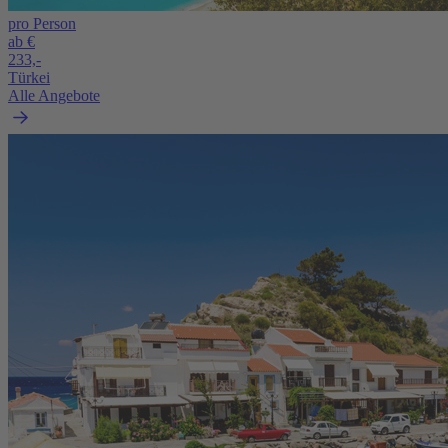
pro Person
ab €
233,-
Türkei
Alle Angebote