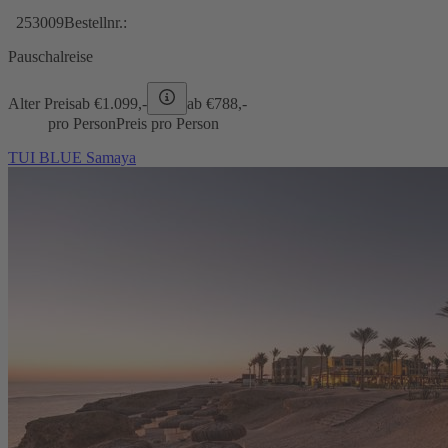
253009
Bestellnr.:
Pauschalreise
Alter Preis
ab €
1.099,-
ab €
788,-
pro Person
Preis pro Person
TUI BLUE Samaya