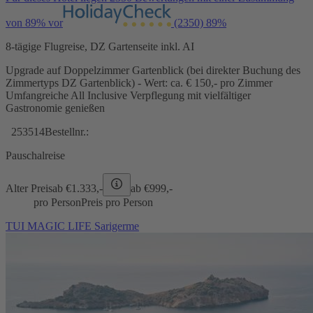
von 89% vor
(2350)
89%
8-tägige Flugreise, DZ Gartenseite inkl. AI
Upgrade auf Doppelzimmer Gartenblick (bei direkter Buchung des
Zimmertyps DZ Gartenblick) - Wert: ca. € 150,- pro Zimmer
Umfangreiche All Inclusive Verpflegung mit vielfältiger
Gastronomie genießen
253514
Bestellnr.:
Pauschalreise
Alter Preis
ab €
1.333,-
ab €
999,-
pro Person
Preis pro Person
TUI MAGIC LIFE Sarigerme