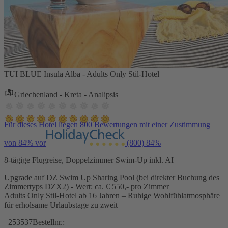
TUI BLUE Insula Alba - Adults Only Stil-Hotel
Griechenland - Kreta - Analipsis
Für dieses Hotel liegen 800 Bewertungen mit einer Zustimmung
von 84% vor
(800)
84%
8-tägige Flugreise, Doppelzimmer Swim-Up inkl. AI
Upgrade auf DZ Swim Up Sharing Pool (bei direkter Buchung des
Zimmertyps DZX2) - Wert: ca. € 550,- pro Zimmer
Adults Only Stil-Hotel ab 16 Jahren – Ruhige Wohlfühlatmosphäre
für erholsame Urlaubstage zu zweit
253537
Bestellnr.: