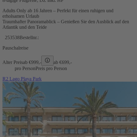
8-tägige Flugreise, DZ inkl. HP
Adults Only ab 16 Jahren – Perfekt für einen ruhigen und
erholsamen Urlaub
Traumhafter Panoramablick – Genießen Sie den Ausblick auf den
Atlantik und den Teide
253538
Bestellnr.:
Pauschalreise
Alter Preis
ab €
999,-
ab €
699,-
pro Person
Preis pro Person
R2 Lago Playa Park