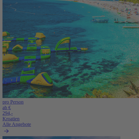
pro Person
ab €
294,-
Kroatien
Alle Angebote