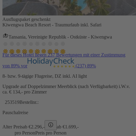
Ausflugspaket geschenkt
Kiwengwa Beach Resort - Traumurlaub inkl. Safari
Tansania, Vereinigte Republik - Ostküste - Kiwengwa
Für dieses Hotel liegen 237 Bewertungen mit einer Zustimmung
von 89% vor
(237)
89%
8- bzw. 9-tägige Flugreise, DZ inkl. AI light
Upgrade auf Doppelzimmer Meerblick (nach Verfügbarkeit) i.W.v.
ca. € 134,- pro Zimmer
253519
Bestellnr.:
Pauschalreise
Alter Preis
ab €
2.296,-
ab €
1.699,-
pro Person
Preis pro Person