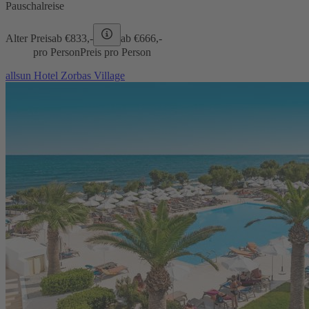
Pauschalreise
Alter Preis
ab €
833,-
ab €
666,-
pro Person
Preis pro Person
allsun Hotel Zorbas Village