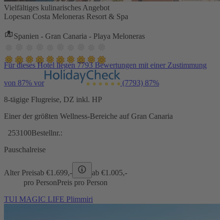
Vielfältiges kulinarisches Angebot
Lopesan Costa Meloneras Resort & Spa
Spanien - Gran Canaria - Playa Meloneras
Für dieses Hotel liegen 7793 Bewertungen mit einer Zustimmung
von 87% vor
(7793)
87%
8-tägige Flugreise, DZ inkl. HP
Einer der größten Wellness-Bereiche auf Gran Canaria
253100
Bestellnr.:
Pauschalreise
Alter Preis
ab €
1.699,-
ab €
1.005,-
pro Person
Preis pro Person
TUI MAGIC LIFE Plimmiri