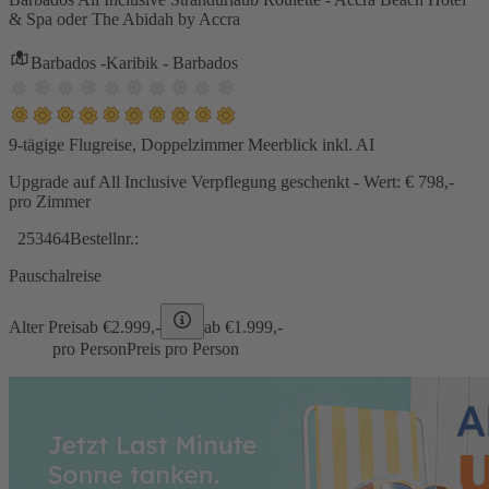
& Spa oder The Abidah by Accra
Barbados -Karibik - Barbados
9-tägige Flugreise, Doppelzimmer Meerblick inkl. AI
Upgrade auf All Inclusive Verpflegung geschenkt - Wert: € 798,-
pro Zimmer
253464
Bestellnr.:
Pauschalreise
Alter Preis
ab €
2.999,-
ab €
1.999,-
pro Person
Preis pro Person