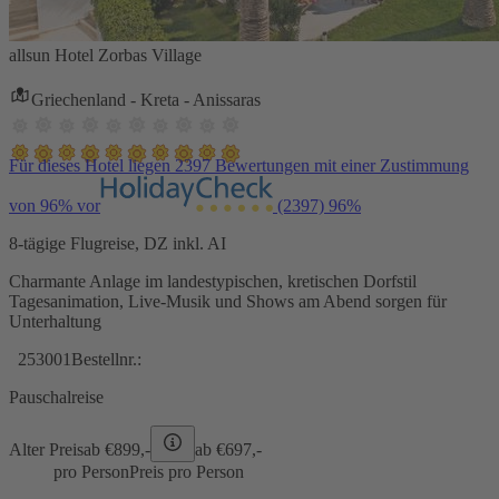
allsun Hotel Zorbas Village
Griechenland - Kreta - Anissaras
Für dieses Hotel liegen 2397 Bewertungen mit einer Zustimmung
von 96% vor
(2397)
96%
8-tägige Flugreise, DZ inkl. AI
Charmante Anlage im landestypischen, kretischen Dorfstil
Tagesanimation, Live-Musik und Shows am Abend sorgen für
Unterhaltung
253001
Bestellnr.:
Pauschalreise
Alter Preis
ab €
899,-
ab €
697,-
pro Person
Preis pro Person