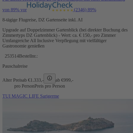
von 89% vor
(2346)
89%
8-tägige Flugreise, DZ Gartenseite inkl. AI
Upgrade auf Doppelzimmer Gartenblick (bei direkter Buchung des
Zimmertyps DZ Gartenblick) - Wert: ca. € 150,- pro Zimmer
Umfangreiche All Inclusive Verpflegung mit vielfältiger
Gastronomie genießen
253514
Bestellnr.:
Pauschalreise
Alter Preis
ab €
1.333,-
ab €
999,-
pro Person
Preis pro Person
TUI MAGIC LIFE Sarigerme