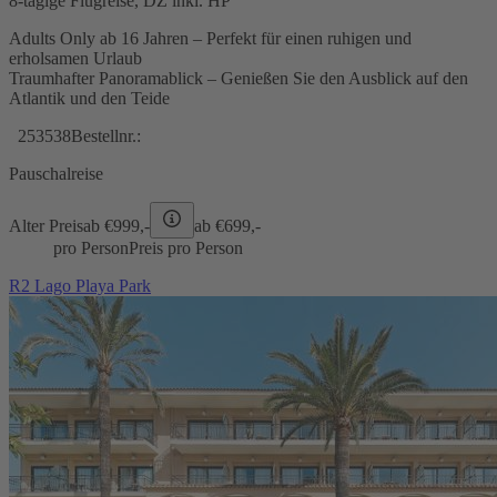
8-tägige Flugreise, DZ inkl. HP
Adults Only ab 16 Jahren – Perfekt für einen ruhigen und
erholsamen Urlaub
Traumhafter Panoramablick – Genießen Sie den Ausblick auf den
Atlantik und den Teide
253538
Bestellnr.:
Pauschalreise
Alter Preis
ab €
999,-
ab €
699,-
pro Person
Preis pro Person
R2 Lago Playa Park