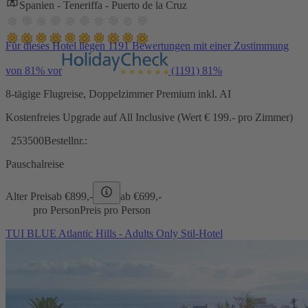
Spanien - Teneriffa - Puerto de la Cruz
Für dieses Hotel liegen 1191 Bewertungen mit einer Zustimmung
von 81% vor
(1191)
81%
8-tägige Flugreise, Doppelzimmer Premium inkl. AI
Kostenfreies Upgrade auf All Inclusive (Wert € 199.- pro Zimmer)
253500
Bestellnr.:
Pauschalreise
Alter Preis
ab €
899,-
ab €
699,-
pro Person
Preis pro Person
TUI BLUE Atlantic Hills - Adults Only Stil-Hotel