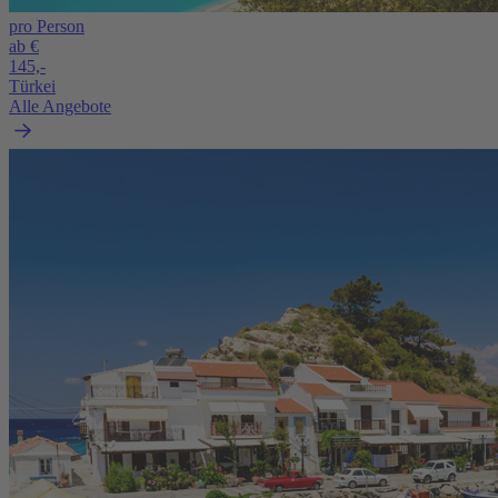
pro Person
ab €
145,-
Türkei
Alle Angebote