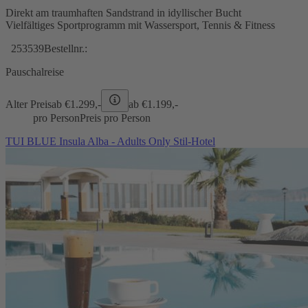
Direkt am traumhaften Sandstrand in idyllischer Bucht
Vielfältiges Sportprogramm mit Wassersport, Tennis & Fitness
253539
Bestellnr.:
Pauschalreise
Alter Preis
ab €
1.299,-
ab €
1.199,-
pro Person
Preis pro Person
TUI BLUE Insula Alba - Adults Only Stil-Hotel