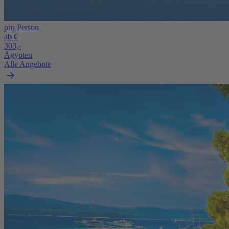
pro Person
ab €
303,-
Ägypten
Alle Angebote