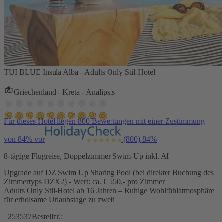
TUI BLUE Insula Alba - Adults Only Stil-Hotel
Griechenland - Kreta - Analipsis
Für dieses Hotel liegen 800 Bewertungen mit einer Zustimmung
von 84% vor
(800)
84%
8-tägige Flugreise, Doppelzimmer Swim-Up inkl. AI
Upgrade auf DZ Swim Up Sharing Pool (bei direkter Buchung des
Zimmertyps DZX2) - Wert: ca. € 550,- pro Zimmer
Adults Only Stil-Hotel ab 16 Jahren – Ruhige Wohlfühlatmosphäre
für erholsame Urlaubstage zu zweit
253537
Bestellnr.: