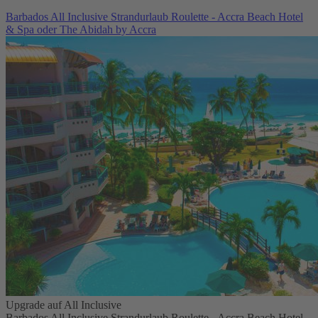
Barbados All Inclusive Strandurlaub Roulette - Accra Beach Hotel
& Spa oder The Abidah by Accra
Upgrade auf All Inclusive
Barbados All Inclusive Strandurlaub Roulette - Accra Beach Hotel