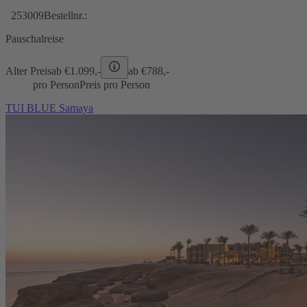
253009
Bestellnr.:
Pauschalreise
Alter Preis
ab €
1.099,-
ab €
788,-
pro Person
Preis pro Person
TUI BLUE Samaya