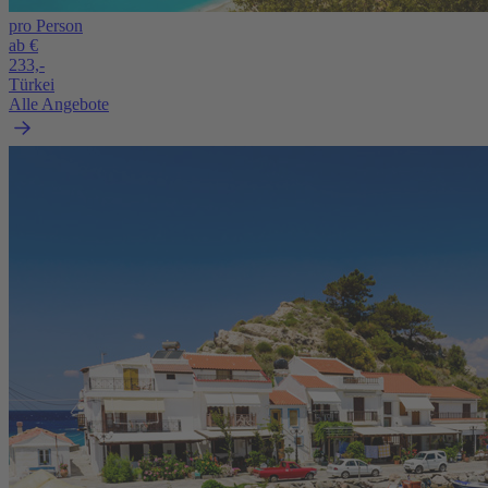
pro Person
ab €
233,-
Türkei
Alle Angebote