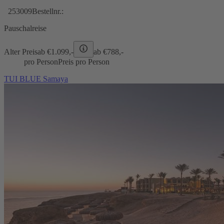
253009
Bestellnr.:
Pauschalreise
Alter Preis
ab €
1.099,-
ab €
788,-
pro Person
Preis pro Person
TUI BLUE Samaya