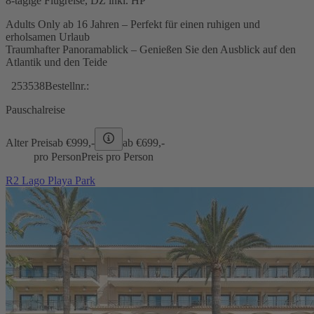
8-tägige Flugreise, DZ inkl. HP
Adults Only ab 16 Jahren – Perfekt für einen ruhigen und
erholsamen Urlaub
Traumhafter Panoramablick – Genießen Sie den Ausblick auf den
Atlantik und den Teide
253538
Bestellnr.:
Pauschalreise
Alter Preis
ab €
999,-
ab €
699,-
pro Person
Preis pro Person
R2 Lago Playa Park