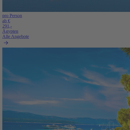
pro Person
ab €
291,-
Ägypten
Alle Angebote