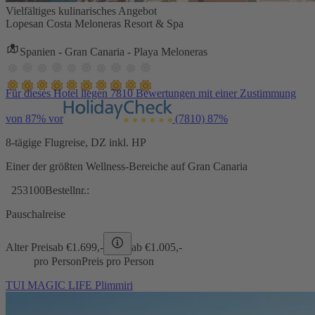
Vielfältiges kulinarisches Angebot
Lopesan Costa Meloneras Resort & Spa
Spanien - Gran Canaria - Playa Meloneras
Für dieses Hotel liegen 7810 Bewertungen mit einer Zustimmung
von 87% vor
(7810)
87%
8-tägige Flugreise, DZ inkl. HP
Einer der größten Wellness-Bereiche auf Gran Canaria
253100
Bestellnr.:
Pauschalreise
Alter Preis
ab €
1.699,-
ab €
1.005,-
pro Person
Preis pro Person
TUI MAGIC LIFE Plimmiri