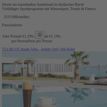
Direkt am traumhaften Sandstrand in idyllischer Bucht
Vielfältiges Sportprogramm mit Wassersport, Tennis & Fitness
253539
Bestellnr.:
Pauschalreise
Alter Preis
ab €
1.299,-
ab €
1.199,-
pro Person
Preis pro Person
TUI BLUE Insula Alba - Adults Only Stil-Hotel