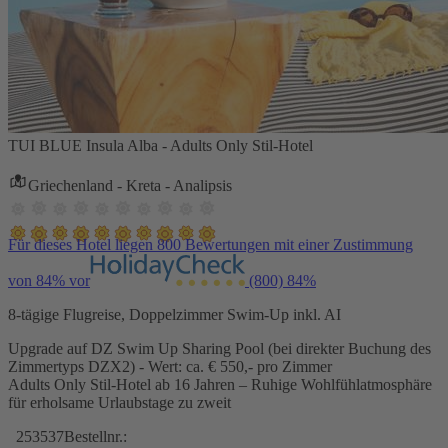
TUI BLUE Insula Alba - Adults Only Stil-Hotel
Griechenland - Kreta - Analipsis
Für dieses Hotel liegen 800 Bewertungen mit einer Zustimmung
von 84% vor
(800)
84%
8-tägige Flugreise, Doppelzimmer Swim-Up inkl. AI
Upgrade auf DZ Swim Up Sharing Pool (bei direkter Buchung des
Zimmertyps DZX2) - Wert: ca. € 550,- pro Zimmer
Adults Only Stil-Hotel ab 16 Jahren – Ruhige Wohlfühlatmosphäre
für erholsame Urlaubstage zu zweit
253537
Bestellnr.: