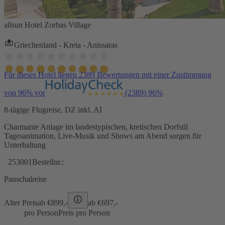
allsun Hotel Zorbas Village
Griechenland - Kreta - Anissaras
Für dieses Hotel liegen 2389 Bewertungen mit einer Zustimmung
von 96% vor
(2389)
96%
8-tägige Flugreise, DZ inkl. AI
Charmante Anlage im landestypischen, kretischen Dorfstil
Tagesanimation, Live-Musik und Shows am Abend sorgen für
Unterhaltung
253001
Bestellnr.:
Pauschalreise
Alter Preis
ab €
899,-
ab €
697,-
pro Person
Preis pro Person