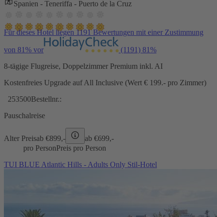
Spanien - Teneriffa - Puerto de la Cruz
Für dieses Hotel liegen 1191 Bewertungen mit einer Zustimmung
von 81% vor
(1191)
81%
8-tägige Flugreise, Doppelzimmer Premium inkl. AI
Kostenfreies Upgrade auf All Inclusive (Wert € 199.- pro Zimmer)
253500
Bestellnr.:
Pauschalreise
Alter Preis
ab €
899,-
ab €
699,-
pro Person
Preis pro Person
TUI BLUE Atlantic Hills - Adults Only Stil-Hotel