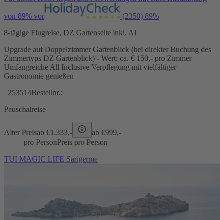
von 89% vor
(2350)
89%
8-tägige Flugreise, DZ Gartenseite inkl. AI
Upgrade auf Doppelzimmer Gartenblick (bei direkter Buchung des
Zimmertyps DZ Gartenblick) - Wert: ca. € 150,- pro Zimmer
Umfangreiche All Inclusive Verpflegung mit vielfältiger
Gastronomie genießen
253514
Bestellnr.:
Pauschalreise
Alter Preis
ab €
1.333,-
ab €
999,-
pro Person
Preis pro Person
TUI MAGIC LIFE Sarigerme