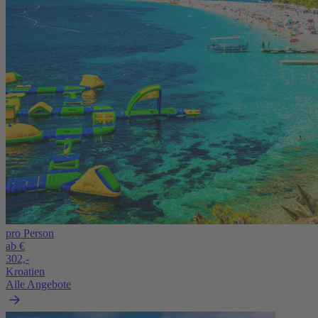
pro Person
ab €
302,-
Kroatien
Alle Angebote