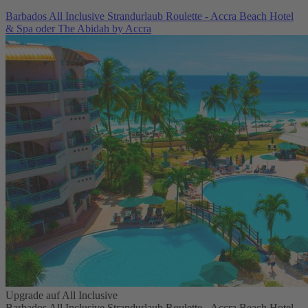
Barbados All Inclusive Strandurlaub Roulette - Accra Beach Hotel
& Spa oder The Abidah by Accra
Upgrade auf All Inclusive
Barbados All Inclusive Strandurlaub Roulette - Accra Beach Hotel