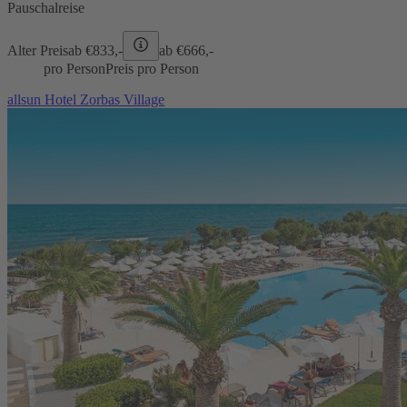
Pauschalreise
Alter Preis
ab €
833,-
ab €
666,-
pro Person
Preis pro Person
allsun Hotel Zorbas Village