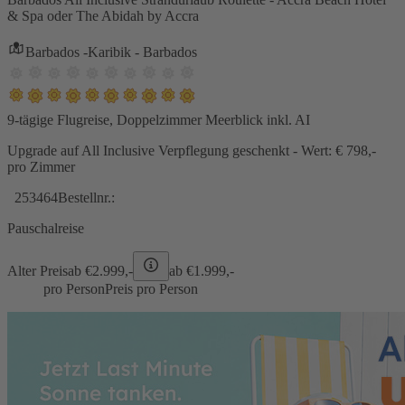
& Spa oder The Abidah by Accra
Barbados -Karibik - Barbados
9-tägige Flugreise, Doppelzimmer Meerblick inkl. AI
Upgrade auf All Inclusive Verpflegung geschenkt - Wert: € 798,-
pro Zimmer
253464
Bestellnr.:
Pauschalreise
Alter Preis
ab €
2.999,-
ab €
1.999,-
pro Person
Preis pro Person