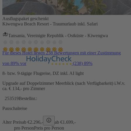
Ausflugspaket geschenkt
Kiwengwa Beach Resort - Traumurlaub inkl. Safari
Tansania, Vereinigte Republik - Ostküste - Kiwengwa
Für dieses Hotel liegen 238 Bewertungen mit einer Zustimmung
von 89% vor
(238)
89%
8- bzw. 9-tägige Flugreise, DZ inkl. AI light
Upgrade auf Doppelzimmer Meerblick (nach Verfügbarkeit) i.W.v.
ca. € 134,- pro Zimmer
253519
Bestellnr.:
Pauschalreise
Alter Preis
ab €
2.296,-
ab €
1.699,-
pro Person
Preis pro Person