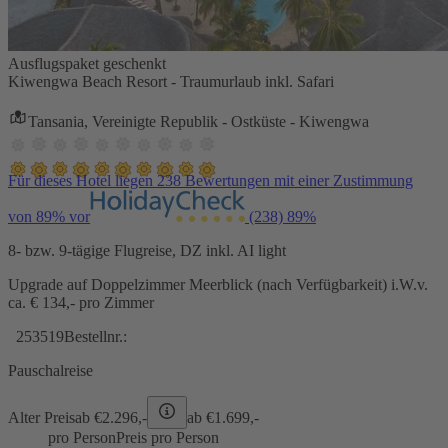
Ausflugspaket geschenkt
Kiwengwa Beach Resort - Traumurlaub inkl. Safari
Tansania, Vereinigte Republik - Ostküste - Kiwengwa
Für dieses Hotel liegen 238 Bewertungen mit einer Zustimmung
von 89% vor
(238)
89%
8- bzw. 9-tägige Flugreise, DZ inkl. AI light
Upgrade auf Doppelzimmer Meerblick (nach Verfügbarkeit) i.W.v.
ca. € 134,- pro Zimmer
253519
Bestellnr.:
Pauschalreise
Alter Preis
ab €
2.296,-
ab €
1.699,-
pro Person
Preis pro Person