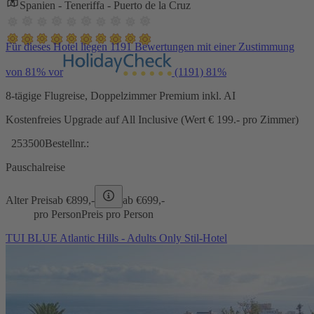
Spanien - Teneriffa - Puerto de la Cruz
Für dieses Hotel liegen 1191 Bewertungen mit einer Zustimmung
von 81% vor
(1191)
81%
8-tägige Flugreise, Doppelzimmer Premium inkl. AI
Kostenfreies Upgrade auf All Inclusive (Wert € 199.- pro Zimmer)
253500
Bestellnr.:
Pauschalreise
Alter Preis
ab €
899,-
ab €
699,-
pro Person
Preis pro Person
TUI BLUE Atlantic Hills - Adults Only Stil-Hotel