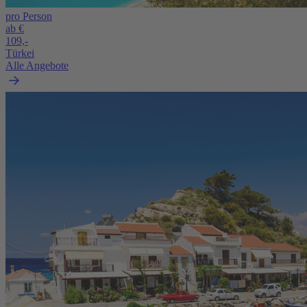
pro Person
ab €
109,-
Türkei
Alle Angebote