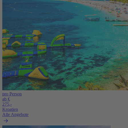
pro Person
ab €
275,-
Kroatien
Alle Angebote