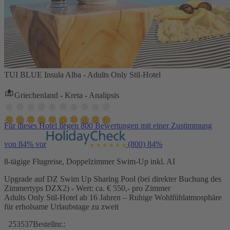
TUI BLUE Insula Alba - Adults Only Stil-Hotel
Griechenland - Kreta - Analipsis
Für dieses Hotel liegen 800 Bewertungen mit einer Zustimmung
von 84% vor
(800)
84%
8-tägige Flugreise, Doppelzimmer Swim-Up inkl. AI
Upgrade auf DZ Swim Up Sharing Pool (bei direkter Buchung des
Zimmertyps DZX2) - Wert: ca. € 550,- pro Zimmer
Adults Only Stil-Hotel ab 16 Jahren – Ruhige Wohlfühlatmosphäre
für erholsame Urlaubstage zu zweit
253537
Bestellnr.: