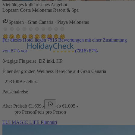
Vielfältiges kulinarisches Angebot
Lopesan Costa Meloneras Resort & Spa
Spanien - Gran Canaria - Playa Meloneras
Für dieses Hotel liegen 7816 Bewertungen mit einer Zustimmung
von 87% vor
(7816)
87%
8-tägige Flugreise, DZ inkl. HP
Einer der größten Wellness-Bereiche auf Gran Canaria
253100
Bestellnr.:
Pauschalreise
Alter Preis
ab €
1.699,-
ab €
1.005,-
pro Person
Preis pro Person
TUI MAGIC LIFE Plimmiri