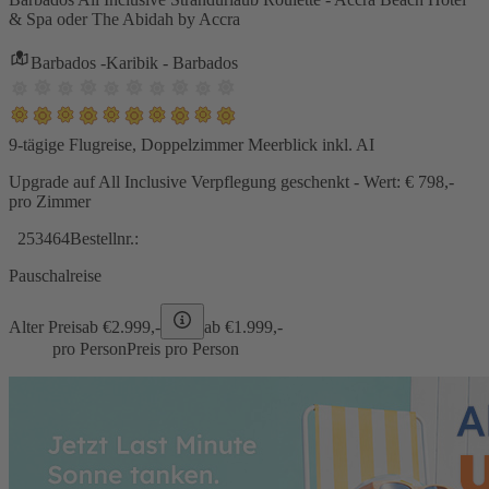
& Spa oder The Abidah by Accra
Barbados -Karibik - Barbados
9-tägige Flugreise, Doppelzimmer Meerblick inkl. AI
Upgrade auf All Inclusive Verpflegung geschenkt - Wert: € 798,-
pro Zimmer
253464
Bestellnr.:
Pauschalreise
Alter Preis
ab €
2.999,-
ab €
1.999,-
pro Person
Preis pro Person