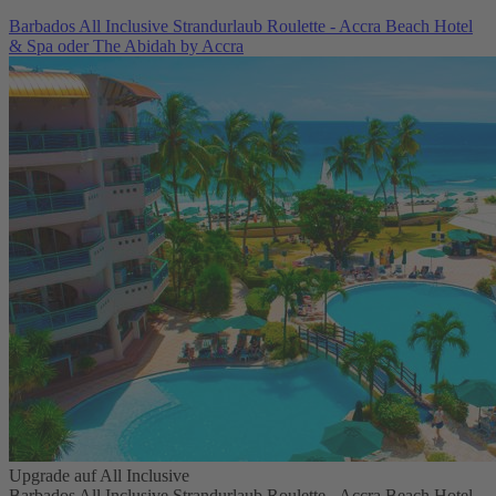
Barbados All Inclusive Strandurlaub Roulette - Accra Beach Hotel
& Spa oder The Abidah by Accra
Upgrade auf All Inclusive
Barbados All Inclusive Strandurlaub Roulette - Accra Beach Hotel