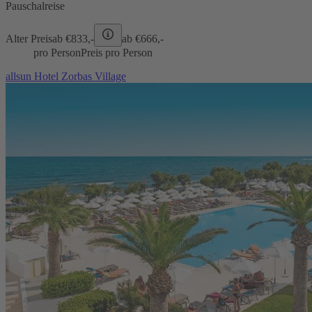
Pauschalreise
Alter Preis
ab €
833,-
ab €
666,-
pro Person
Preis pro Person
allsun Hotel Zorbas Village