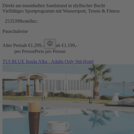
Direkt am traumhaften Sandstrand in idyllischer Bucht
Vielfältiges Sportprogramm mit Wassersport, Tennis & Fitness
253539
Bestellnr.:
Pauschalreise
Alter Preis
ab €
1.299,-
ab €
1.199,-
pro Person
Preis pro Person
TUI BLUE Insula Alba - Adults Only Stil-Hotel