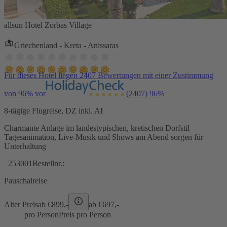
allsun Hotel Zorbas Village
Griechenland - Kreta - Anissaras
Für dieses Hotel liegen 2407 Bewertungen mit einer Zustimmung
von 96% vor
(2407)
96%
8-tägige Flugreise, DZ inkl. AI
Charmante Anlage im landestypischen, kretischen Dorfstil
Tagesanimation, Live-Musik und Shows am Abend sorgen für
Unterhaltung
253001
Bestellnr.:
Pauschalreise
Alter Preis
ab €
899,-
ab €
697,-
pro Person
Preis pro Person