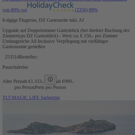
von 89% vor
(2350)
89%
8-tägige Flugreise, DZ Gartenseite inkl. AI
Upgrade auf Doppelzimmer Gartenblick (bei direkter Buchung des
Zimmertyps DZ Gartenblick) - Wert: ca. € 150,- pro Zimmer
Umfangreiche All Inclusive Verpflegung mit vielfältiger
Gastronomie genießen
253514
Bestellnr.:
Pauschalreise
Alter Preis
ab €
1.333,-
ab €
999,-
pro Person
Preis pro Person
TUI MAGIC LIFE Sarigerme