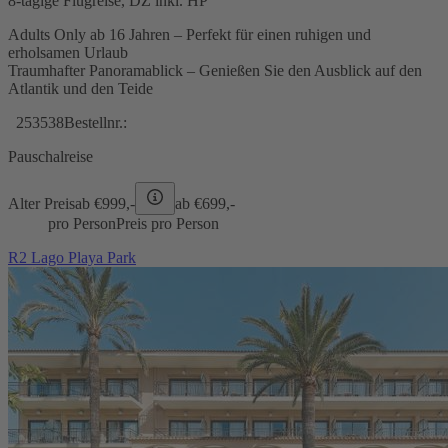
8-tägige Flugreise, DZ inkl. HP
Adults Only ab 16 Jahren – Perfekt für einen ruhigen und
erholsamen Urlaub
Traumhafter Panoramablick – Genießen Sie den Ausblick auf den
Atlantik und den Teide
253538
Bestellnr.:
Pauschalreise
Alter Preis
ab €
999,-
ab €
699,-
pro Person
Preis pro Person
R2 Lago Playa Park