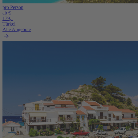
pro Person
ab €
179,-
Türkei
Alle Angebote