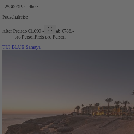
253009
Bestellnr.:
Pauschalreise
Alter Preis
ab €
1.099,-
ab €
788,-
pro Person
Preis pro Person
TUI BLUE Samaya