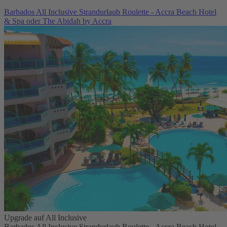
Barbados All Inclusive Strandurlaub Roulette - Accra Beach Hotel
& Spa oder The Abidah by Accra
Upgrade auf All Inclusive
Barbados All Inclusive Strandurlaub Roulette - Accra Beach Hotel