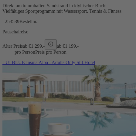
Direkt am traumhaften Sandstrand in idyllischer Bucht
Vielfältiges Sportprogramm mit Wassersport, Tennis & Fitness
253539
Bestellnr.:
Pauschalreise
Alter Preis
ab €
1.299,-
ab €
1.199,-
pro Person
Preis pro Person
TUI BLUE Insula Alba - Adults Only Stil-Hotel