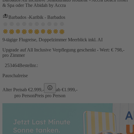
& Spa oder The Abidah by Accra
Barbados -Karibik - Barbados
9-tägige Flugreise, Doppelzimmer Meerblick inkl. AI
Upgrade auf All Inclusive Verpflegung geschenkt - Wert: € 798,-
pro Zimmer
253464
Bestellnr.:
Pauschalreise
Alter Preis
ab €
2.999,-
ab €
1.999,-
pro Person
Preis pro Person