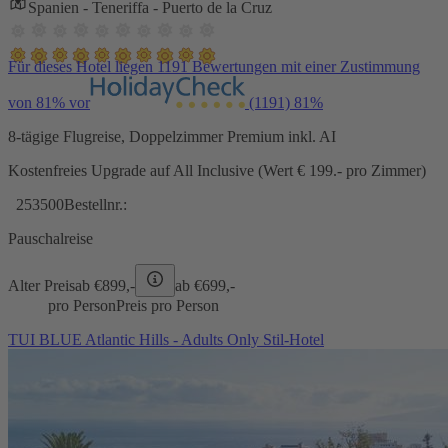
Spanien - Teneriffa - Puerto de la Cruz
Für dieses Hotel liegen 1191 Bewertungen mit einer Zustimmung
von 81% vor
(1191)
81%
8-tägige Flugreise, Doppelzimmer Premium inkl. AI
Kostenfreies Upgrade auf All Inclusive (Wert € 199.- pro Zimmer)
253500
Bestellnr.:
Pauschalreise
Alter Preis
ab €
899,-
ab €
699,-
pro Person
Preis pro Person
TUI BLUE Atlantic Hills - Adults Only Stil-Hotel