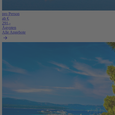
pro Person
ab €
291,-
Ägypten
Alle Angebote