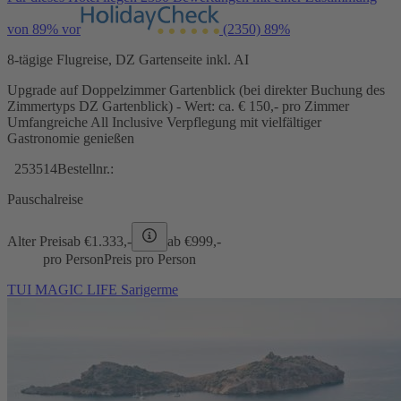
von 89% vor
(2350)
89%
8-tägige Flugreise, DZ Gartenseite inkl. AI
Upgrade auf Doppelzimmer Gartenblick (bei direkter Buchung des
Zimmertyps DZ Gartenblick) - Wert: ca. € 150,- pro Zimmer
Umfangreiche All Inclusive Verpflegung mit vielfältiger
Gastronomie genießen
253514
Bestellnr.:
Pauschalreise
Alter Preis
ab €
1.333,-
ab €
999,-
pro Person
Preis pro Person
TUI MAGIC LIFE Sarigerme