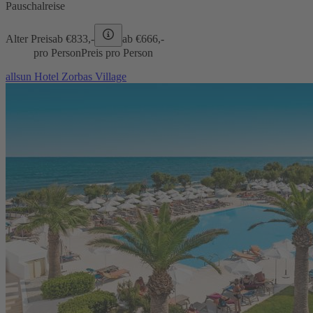
Pauschalreise
Alter Preis
ab €
833,-
ab €
666,-
pro Person
Preis pro Person
allsun Hotel Zorbas Village