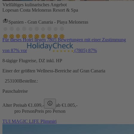
Vielfältiges kulinarisches Angebot
Lopesan Costa Meloneras Resort & Spa
Spanien - Gran Canaria - Playa Meloneras
Für dieses Hotel liegen 7805 Bewertungen mit einer Zustimmung
von 87% vor
(7805)
87%
8-tägige Flugreise, DZ inkl. HP
Einer der größten Wellness-Bereiche auf Gran Canaria
253100
Bestellnr.:
Pauschalreise
Alter Preis
ab €
1.699,-
ab €
1.005,-
pro Person
Preis pro Person
TUI MAGIC LIFE Plimmiri