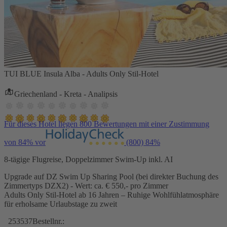
TUI BLUE Insula Alba - Adults Only Stil-Hotel
Griechenland - Kreta - Analipsis
Für dieses Hotel liegen 800 Bewertungen mit einer Zustimmung
von 84% vor
(800)
84%
8-tägige Flugreise, Doppelzimmer Swim-Up inkl. AI
Upgrade auf DZ Swim Up Sharing Pool (bei direkter Buchung des
Zimmertyps DZX2) - Wert: ca. € 550,- pro Zimmer
Adults Only Stil-Hotel ab 16 Jahren – Ruhige Wohlfühlatmosphäre
für erholsame Urlaubstage zu zweit
253537
Bestellnr.: