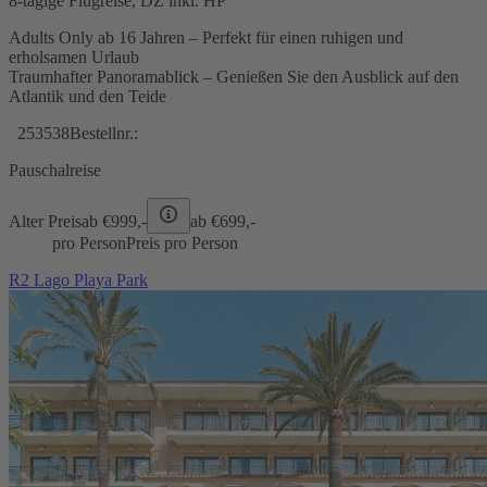
8-tägige Flugreise, DZ inkl. HP
Adults Only ab 16 Jahren – Perfekt für einen ruhigen und
erholsamen Urlaub
Traumhafter Panoramablick – Genießen Sie den Ausblick auf den
Atlantik und den Teide
253538
Bestellnr.:
Pauschalreise
Alter Preis
ab €
999,-
ab €
699,-
pro Person
Preis pro Person
R2 Lago Playa Park