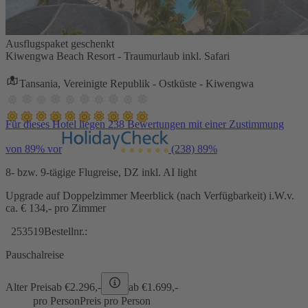
Ausflugspaket geschenkt
Kiwengwa Beach Resort - Traumurlaub inkl. Safari
Tansania, Vereinigte Republik - Ostküste - Kiwengwa
Für dieses Hotel liegen 238 Bewertungen mit einer Zustimmung
von 89% vor
(238)
89%
8- bzw. 9-tägige Flugreise, DZ inkl. AI light
Upgrade auf Doppelzimmer Meerblick (nach Verfügbarkeit) i.W.v.
ca. € 134,- pro Zimmer
253519
Bestellnr.:
Pauschalreise
Alter Preis
ab €
2.296,-
ab €
1.699,-
pro Person
Preis pro Person