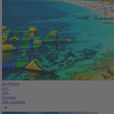
pro Person
ab €
296,-
Kroatien
Alle Angebote