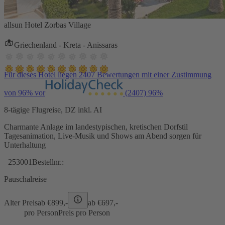
allsun Hotel Zorbas Village
Griechenland - Kreta - Anissaras
Für dieses Hotel liegen 2407 Bewertungen mit einer Zustimmung
von 96% vor
(2407)
96%
8-tägige Flugreise, DZ inkl. AI
Charmante Anlage im landestypischen, kretischen Dorfstil
Tagesanimation, Live-Musik und Shows am Abend sorgen für
Unterhaltung
253001
Bestellnr.:
Pauschalreise
Alter Preis
ab €
899,-
ab €
697,-
pro Person
Preis pro Person