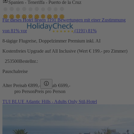
Spanien - Teneriffa - Puerto de la Cruz
Für dieses Hotel liegen 1191 Bewertungen mit einer Zustimmung
von 81% vor
(1191)
81%
8-tägige Flugreise, Doppelzimmer Premium inkl. AI
Kostenfreies Upgrade auf All Inclusive (Wert € 199.- pro Zimmer)
253500
Bestellnr.:
Pauschalreise
Alter Preis
ab €
899,-
ab €
699,-
pro Person
Preis pro Person
TUI BLUE Atlantic Hills - Adults Only Stil-Hotel