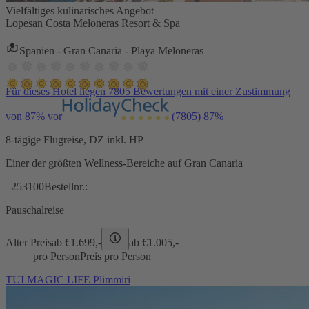
Vielfältiges kulinarisches Angebot
Lopesan Costa Meloneras Resort & Spa
Spanien - Gran Canaria - Playa Meloneras
Für dieses Hotel liegen 7805 Bewertungen mit einer Zustimmung
von 87% vor
(7805)
87%
8-tägige Flugreise, DZ inkl. HP
Einer der größten Wellness-Bereiche auf Gran Canaria
253100
Bestellnr.:
Pauschalreise
Alter Preis
ab €
1.699,-
ab €
1.005,-
pro Person
Preis pro Person
TUI MAGIC LIFE Plimmiri