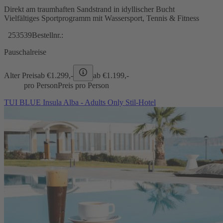
Direkt am traumhaften Sandstrand in idyllischer Bucht
Vielfältiges Sportprogramm mit Wassersport, Tennis & Fitness
253539
Bestellnr.:
Pauschalreise
Alter Preis
ab €
1.299,-
ab €
1.199,-
pro Person
Preis pro Person
TUI BLUE Insula Alba - Adults Only Stil-Hotel