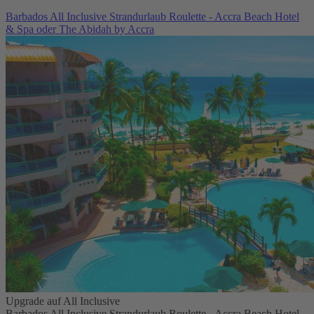
Barbados All Inclusive Strandurlaub Roulette - Accra Beach Hotel
& Spa oder The Abidah by Accra
Upgrade auf All Inclusive
Barbados All Inclusive Strandurlaub Roulette - Accra Beach Hotel