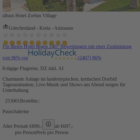
allsun Hotel Zorbas Village
Griechenland - Kreta - Anissaras
Für dieses Hotel liegen 2407 Bewertungen mit einer Zustimmung
von 96% vor
(2407)
96%
8-tägige Flugreise, DZ inkl. AI
Charmante Anlage im landestypischen, kretischen Dorfstil
Tagesanimation, Live-Musik und Shows am Abend sorgen für
Unterhaltung
253001
Bestellnr.:
Pauschalreise
Alter Preis
ab €
899,-
ab €
697,-
pro Person
Preis pro Person