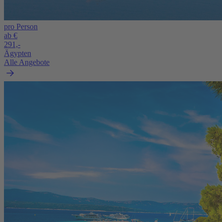
pro Person
ab €
291,-
Ägypten
Alle Angebote