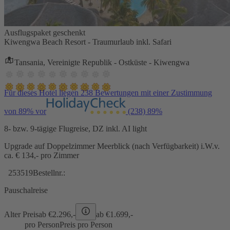
Ausflugspaket geschenkt
Kiwengwa Beach Resort - Traumurlaub inkl. Safari
Tansania, Vereinigte Republik - Ostküste - Kiwengwa
Für dieses Hotel liegen 238 Bewertungen mit einer Zustimmung
von 89% vor
(238)
89%
8- bzw. 9-tägige Flugreise, DZ inkl. AI light
Upgrade auf Doppelzimmer Meerblick (nach Verfügbarkeit) i.W.v.
ca. € 134,- pro Zimmer
253519
Bestellnr.:
Pauschalreise
Alter Preis
ab €
2.296,-
ab €
1.699,-
pro Person
Preis pro Person