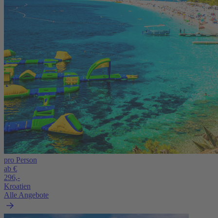
pro Person
ab €
296,-
Kroatien
Alle Angebote