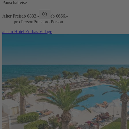
Pauschalreise
Alter Preis
ab €
833,-
ab €
666,-
pro Person
Preis pro Person
allsun Hotel Zorbas Village