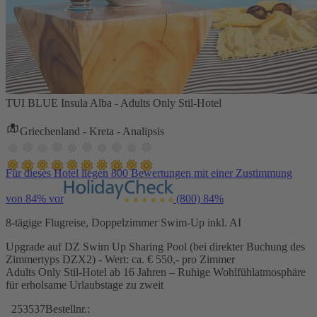
TUI BLUE Insula Alba - Adults Only Stil-Hotel
Griechenland - Kreta - Analipsis
Für dieses Hotel liegen 800 Bewertungen mit einer Zustimmung
von 84% vor
(800)
84%
8-tägige Flugreise, Doppelzimmer Swim-Up inkl. AI
Upgrade auf DZ Swim Up Sharing Pool (bei direkter Buchung des
Zimmertyps DZX2) - Wert: ca. € 550,- pro Zimmer
Adults Only Stil-Hotel ab 16 Jahren – Ruhige Wohlfühlatmosphäre
für erholsame Urlaubstage zu zweit
253537
Bestellnr.: