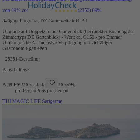
von 89% vor
(2350)
89%
8-tägige Flugreise, DZ Gartenseite inkl. AI
Upgrade auf Doppelzimmer Gartenblick (bei direkter Buchung des
Zimmertyps DZ Gartenblick) - Wert: ca. € 150,- pro Zimmer
Umfangreiche All Inclusive Verpflegung mit vielfältiger
Gastronomie genießen
253514
Bestellnr.:
Pauschalreise
Alter Preis
ab €
1.333,-
ab €
999,-
pro Person
Preis pro Person
TUI MAGIC LIFE Sarigerme