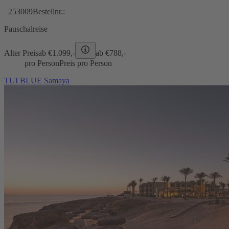
253009
Bestellnr.:
Pauschalreise
Alter Preis
ab €
1.099,-
ab €
788,-
pro Person
Preis pro Person
TUI BLUE Samaya