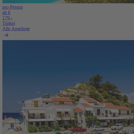
pro Person
ab €
179,-
Türkei
Alle Angebote