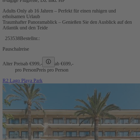
8-tägige Flugreise, DZ inkl. HP
Adults Only ab 16 Jahren – Perfekt für einen ruhigen und
erholsamen Urlaub
Traumhafter Panoramablick – Genießen Sie den Ausblick auf den
Atlantik und den Teide
253538
Bestellnr.:
Pauschalreise
Alter Preis
ab €
999,-
ab €
699,-
pro Person
Preis pro Person
R2 Lago Playa Park