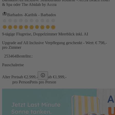
& Spa oder The Abidah by Accra
Barbados -Karibik - Barbados
9-tägige Flugreise, Doppelzimmer Meerblick inkl. AI
Upgrade auf All Inclusive Verpflegung geschenkt - Wert: € 798,-
pro Zimmer
253464
Bestellnr.:
Pauschalreise
Alter Preis
ab €
2.999,-
ab €
1.999,-
pro Person
Preis pro Person