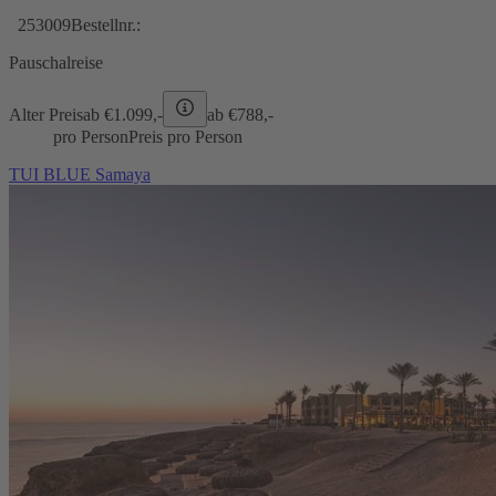
253009
Bestellnr.:
Pauschalreise
Alter Preis
ab €
1.099,-
ab €
788,-
pro Person
Preis pro Person
TUI BLUE Samaya