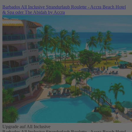
Barbados All Inclusive Strandurlaub Roulette - Accra Beach Hotel
& Spa oder The Abidah by Accra
Upgrade auf All Inclusive
Barbados All Inclusive Strandurlaub Roulette - Accra Beach Hotel