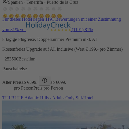
Spanien - Teneriffa - Puerto de la Cruz
Für dieses Hotel liegen 1191 Bewertungen mit einer Zustimmung
von 81% vor
(1191)
81%
8-tägige Flugreise, Doppelzimmer Premium inkl. AI
Kostenfreies Upgrade auf All Inclusive (Wert € 199.- pro Zimmer)
253500
Bestellnr.:
Pauschalreise
Alter Preis
ab €
899,-
ab €
699,-
pro Person
Preis pro Person
TUI BLUE Atlantic Hills - Adults Only Stil-Hotel