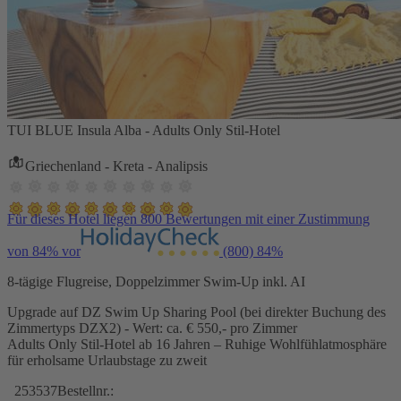
TUI BLUE Insula Alba - Adults Only Stil-Hotel
Griechenland - Kreta - Analipsis
Für dieses Hotel liegen 800 Bewertungen mit einer Zustimmung
von 84% vor
(800)
84%
8-tägige Flugreise, Doppelzimmer Swim-Up inkl. AI
Upgrade auf DZ Swim Up Sharing Pool (bei direkter Buchung des
Zimmertyps DZX2) - Wert: ca. € 550,- pro Zimmer
Adults Only Stil-Hotel ab 16 Jahren – Ruhige Wohlfühlatmosphäre
für erholsame Urlaubstage zu zweit
253537
Bestellnr.: