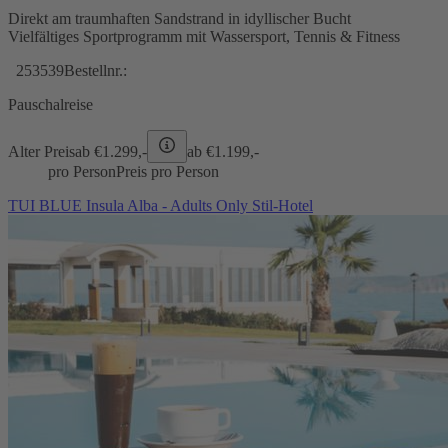
Direkt am traumhaften Sandstrand in idyllischer Bucht
Vielfältiges Sportprogramm mit Wassersport, Tennis & Fitness
253539
Bestellnr.:
Pauschalreise
Alter Preis
ab €
1.299,-
ab €
1.199,-
pro Person
Preis pro Person
TUI BLUE Insula Alba - Adults Only Stil-Hotel