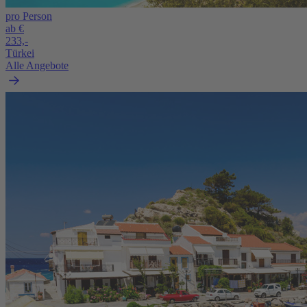
pro Person
ab €
233,-
Türkei
Alle Angebote