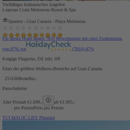
Vielfältiges kulinarisches Angebot
Lopesan Costa Meloneras Resort & Spa
Spanien - Gran Canaria - Playa Meloneras
Für dieses Hotel liegen 7810 Bewertungen mit einer Zustimmung
von 87% vor
(7810)
87%
8-tägige Flugreise, DZ inkl. HP
Einer der größten Wellness-Bereiche auf Gran Canaria
253100
Bestellnr.:
Pauschalreise
Alter Preis
ab €
1.699,-
ab €
1.005,-
pro Person
Preis pro Person
TUI MAGIC LIFE Plimmiri