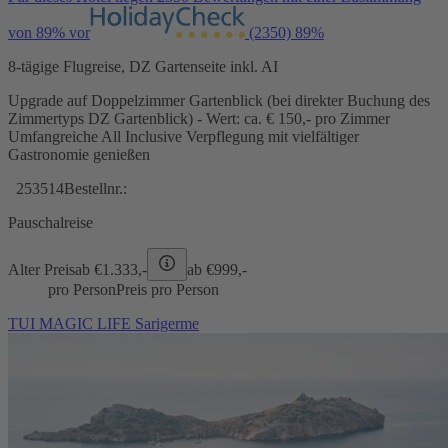
von 89% vor
(2350)
89%
8-tägige Flugreise, DZ Gartenseite inkl. AI
Upgrade auf Doppelzimmer Gartenblick (bei direkter Buchung des
Zimmertyps DZ Gartenblick) - Wert: ca. € 150,- pro Zimmer
Umfangreiche All Inclusive Verpflegung mit vielfältiger
Gastronomie genießen
253514
Bestellnr.:
Pauschalreise
Alter Preis
ab €
1.333,-
ab €
999,-
pro Person
Preis pro Person
TUI MAGIC LIFE Sarigerme