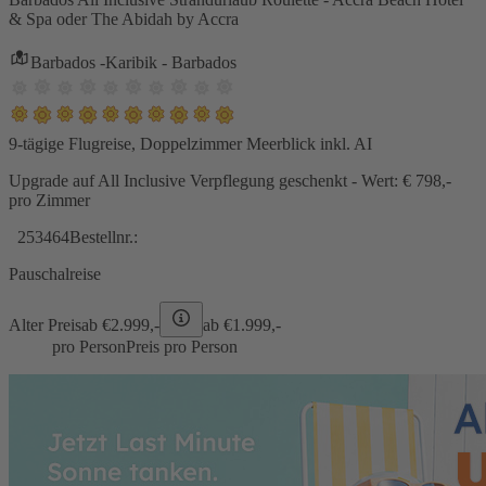
& Spa oder The Abidah by Accra
Barbados -Karibik - Barbados
9-tägige Flugreise, Doppelzimmer Meerblick inkl. AI
Upgrade auf All Inclusive Verpflegung geschenkt - Wert: € 798,-
pro Zimmer
253464
Bestellnr.:
Pauschalreise
Alter Preis
ab €
2.999,-
ab €
1.999,-
pro Person
Preis pro Person