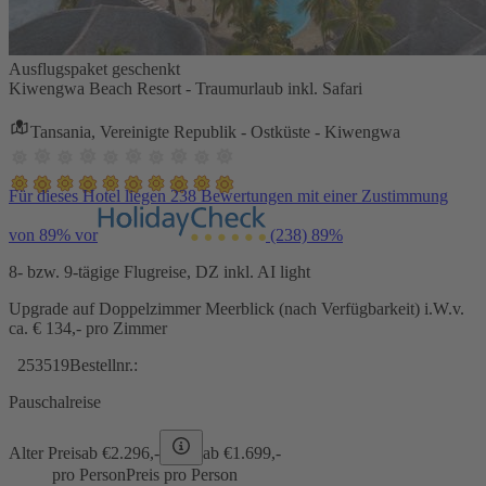
Ausflugspaket geschenkt
Kiwengwa Beach Resort - Traumurlaub inkl. Safari
Tansania, Vereinigte Republik - Ostküste - Kiwengwa
Für dieses Hotel liegen 238 Bewertungen mit einer Zustimmung
von 89% vor
(238)
89%
8- bzw. 9-tägige Flugreise, DZ inkl. AI light
Upgrade auf Doppelzimmer Meerblick (nach Verfügbarkeit) i.W.v.
ca. € 134,- pro Zimmer
253519
Bestellnr.:
Pauschalreise
Alter Preis
ab €
2.296,-
ab €
1.699,-
pro Person
Preis pro Person