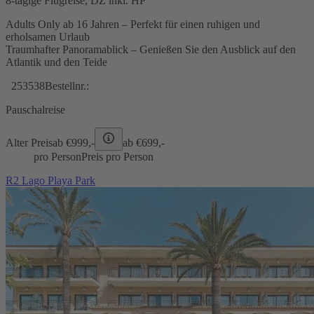
8-tägige Flugreise, DZ inkl. HP
Adults Only ab 16 Jahren – Perfekt für einen ruhigen und
erholsamen Urlaub
Traumhafter Panoramablick – Genießen Sie den Ausblick auf den
Atlantik und den Teide
253538
Bestellnr.:
Pauschalreise
Alter Preis
ab €
999,-
ab €
699,-
pro Person
Preis pro Person
R2 Lago Playa Park