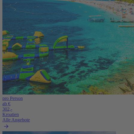
pro Person
ab €
302,-
Kroatien
Alle Angebote