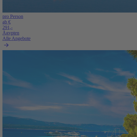
pro Person
ab €
291,-
Ägypten
Alle Angebote