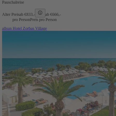
Pauschalreise
Alter Preis
ab €
833,-
ab €
666,-
pro Person
Preis pro Person
allsun Hotel Zorbas Village