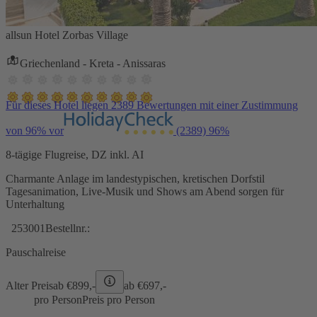
allsun Hotel Zorbas Village
Griechenland - Kreta - Anissaras
Für dieses Hotel liegen 2389 Bewertungen mit einer Zustimmung
von 96% vor
(2389)
96%
8-tägige Flugreise, DZ inkl. AI
Charmante Anlage im landestypischen, kretischen Dorfstil
Tagesanimation, Live-Musik und Shows am Abend sorgen für
Unterhaltung
253001
Bestellnr.:
Pauschalreise
Alter Preis
ab €
899,-
ab €
697,-
pro Person
Preis pro Person