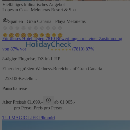
Vielfältiges kulinarisches Angebot
Lopesan Costa Meloneras Resort & Spa
Spanien - Gran Canaria - Playa Meloneras
Für dieses Hotel liegen 7810 Bewertungen mit einer Zustimmung
von 87% vor
(7810)
87%
8-tägige Flugreise, DZ inkl. HP
Einer der größten Wellness-Bereiche auf Gran Canaria
253100
Bestellnr.:
Pauschalreise
Alter Preis
ab €
1.699,-
ab €
1.005,-
pro Person
Preis pro Person
TUI MAGIC LIFE Plimmiri