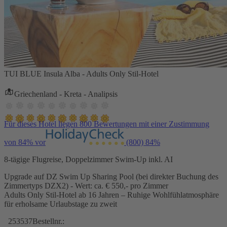
TUI BLUE Insula Alba - Adults Only Stil-Hotel
Griechenland - Kreta - Analipsis
Für dieses Hotel liegen 800 Bewertungen mit einer Zustimmung
von 84% vor
(800)
84%
8-tägige Flugreise, Doppelzimmer Swim-Up inkl. AI
Upgrade auf DZ Swim Up Sharing Pool (bei direkter Buchung des
Zimmertyps DZX2) - Wert: ca. € 550,- pro Zimmer
Adults Only Stil-Hotel ab 16 Jahren – Ruhige Wohlfühlatmosphäre
für erholsame Urlaubstage zu zweit
253537
Bestellnr.: