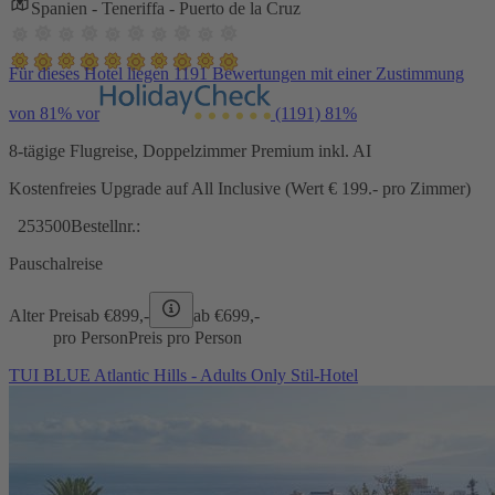
Spanien - Teneriffa - Puerto de la Cruz
Für dieses Hotel liegen 1191 Bewertungen mit einer Zustimmung
von 81% vor
(1191)
81%
8-tägige Flugreise, Doppelzimmer Premium inkl. AI
Kostenfreies Upgrade auf All Inclusive (Wert € 199.- pro Zimmer)
253500
Bestellnr.:
Pauschalreise
Alter Preis
ab €
899,-
ab €
699,-
pro Person
Preis pro Person
TUI BLUE Atlantic Hills - Adults Only Stil-Hotel