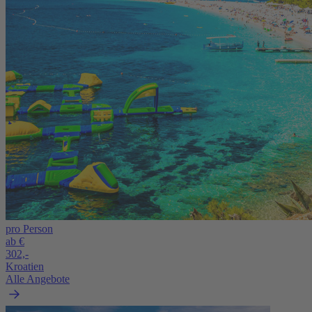
pro Person
ab €
302,-
Kroatien
Alle Angebote