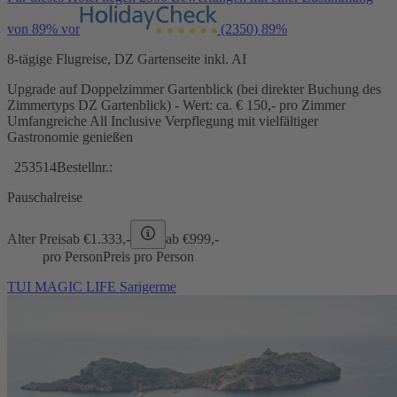
von 89% vor
(2350)
89%
8-tägige Flugreise, DZ Gartenseite inkl. AI
Upgrade auf Doppelzimmer Gartenblick (bei direkter Buchung des
Zimmertyps DZ Gartenblick) - Wert: ca. € 150,- pro Zimmer
Umfangreiche All Inclusive Verpflegung mit vielfältiger
Gastronomie genießen
253514
Bestellnr.:
Pauschalreise
Alter Preis
ab €
1.333,-
ab €
999,-
pro Person
Preis pro Person
TUI MAGIC LIFE Sarigerme