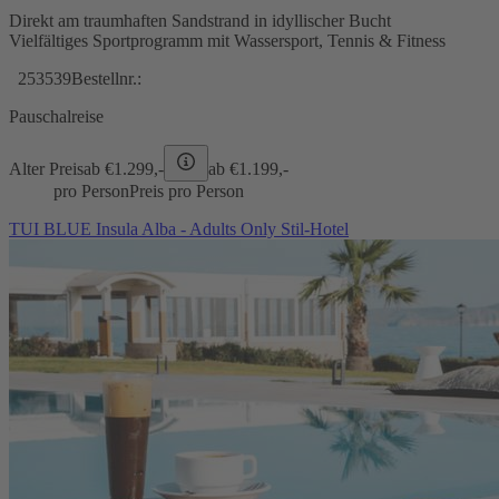
Direkt am traumhaften Sandstrand in idyllischer Bucht
Vielfältiges Sportprogramm mit Wassersport, Tennis & Fitness
253539
Bestellnr.:
Pauschalreise
Alter Preis
ab €
1.299,-
ab €
1.199,-
pro Person
Preis pro Person
TUI BLUE Insula Alba - Adults Only Stil-Hotel