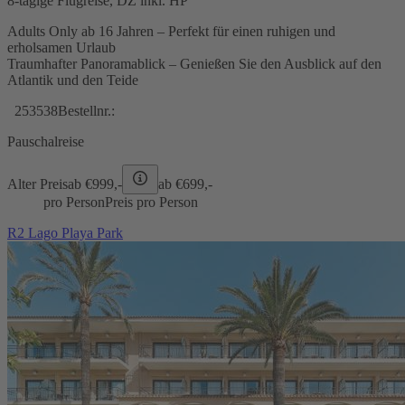
8-tägige Flugreise, DZ inkl. HP
Adults Only ab 16 Jahren – Perfekt für einen ruhigen und
erholsamen Urlaub
Traumhafter Panoramablick – Genießen Sie den Ausblick auf den
Atlantik und den Teide
253538
Bestellnr.:
Pauschalreise
Alter Preis
ab €
999,-
ab €
699,-
pro Person
Preis pro Person
R2 Lago Playa Park