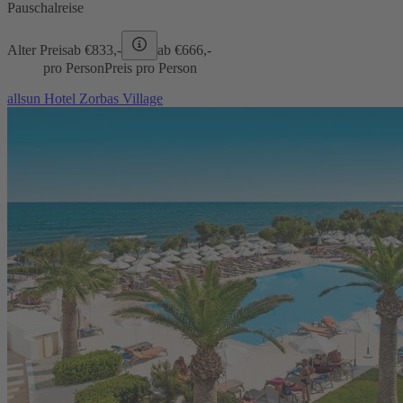
Pauschalreise
Alter Preis
ab €
833,-
ab €
666,-
pro Person
Preis pro Person
allsun Hotel Zorbas Village