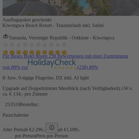
Ausflugspaket geschenkt
Kiwengwa Beach Resort - Traumurlaub inkl. Safari
Tansania, Vereinigte Republik - Ostküste - Kiwengwa
Für dieses Hotel liegen 238 Bewertungen mit einer Zustimmung
von 89% vor
(238)
89%
8- bzw. 9-tägige Flugreise, DZ inkl. AI light
Upgrade auf Doppelzimmer Meerblick (nach Verfügbarkeit) i.W.v.
ca. € 134,- pro Zimmer
253519
Bestellnr.:
Pauschalreise
Alter Preis
ab €
2.296,-
ab €
1.699,-
pro Person
Preis pro Person