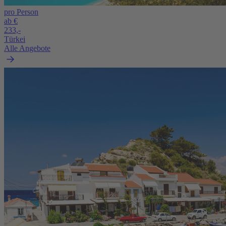
pro Person
ab €
233,-
Türkei
Alle Angebote