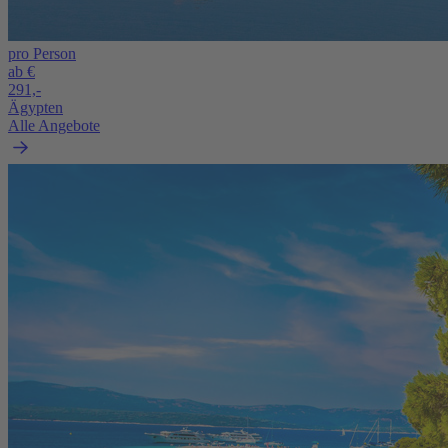
pro Person
ab €
291,-
Ägypten
Alle Angebote