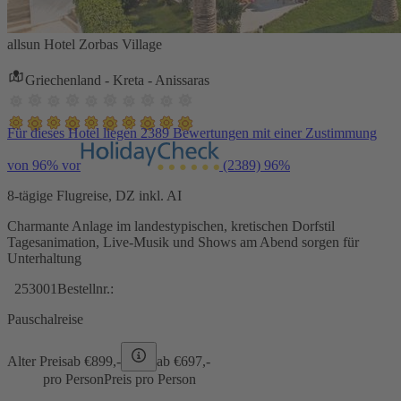
allsun Hotel Zorbas Village
Griechenland - Kreta - Anissaras
Für dieses Hotel liegen 2389 Bewertungen mit einer Zustimmung
von 96% vor
(2389)
96%
8-tägige Flugreise, DZ inkl. AI
Charmante Anlage im landestypischen, kretischen Dorfstil
Tagesanimation, Live-Musik und Shows am Abend sorgen für
Unterhaltung
253001
Bestellnr.:
Pauschalreise
Alter Preis
ab €
899,-
ab €
697,-
pro Person
Preis pro Person