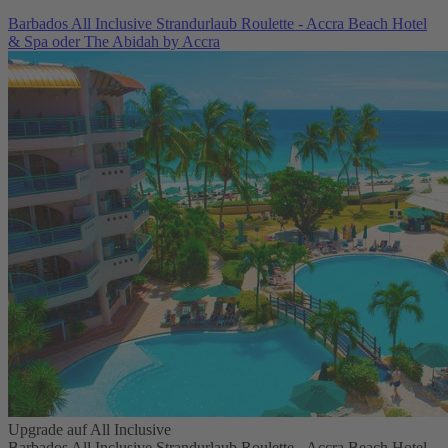
Barbados All Inclusive Strandurlaub Roulette - Accra Beach Hotel
& Spa oder The Abidah by Accra
Upgrade auf All Inclusive
Barbados All Inclusive Strandurlaub Roulette - Accra Beach Hotel