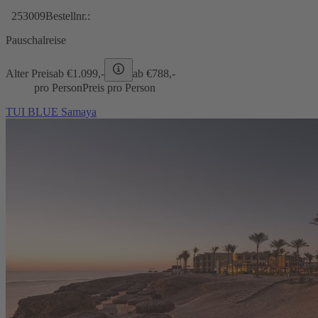
253009
Bestellnr.:
Pauschalreise
Alter Preis
ab €
1.099,-
ab €
788,-
pro Person
Preis pro Person
TUI BLUE Samaya