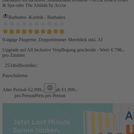
& Spa oder The Abidah by Accra
Barbados -Karibik - Barbados
9-tägige Flugreise, Doppelzimmer Meerblick inkl. AI
Upgrade auf All Inclusive Verpflegung geschenkt - Wert: € 798,-
pro Zimmer
253464
Bestellnr.:
Pauschalreise
Alter Preis
ab €
2.999,-
ab €
1.999,-
pro Person
Preis pro Person