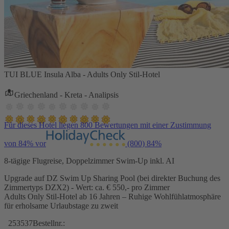
TUI BLUE Insula Alba - Adults Only Stil-Hotel
Griechenland - Kreta - Analipsis
Für dieses Hotel liegen 800 Bewertungen mit einer Zustimmung
von 84% vor
(800)
84%
8-tägige Flugreise, Doppelzimmer Swim-Up inkl. AI
Upgrade auf DZ Swim Up Sharing Pool (bei direkter Buchung des
Zimmertyps DZX2) - Wert: ca. € 550,- pro Zimmer
Adults Only Stil-Hotel ab 16 Jahren – Ruhige Wohlfühlatmosphäre
für erholsame Urlaubstage zu zweit
253537
Bestellnr.: