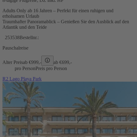
8-tägige Flugreise, DZ inkl. HP
Adults Only ab 16 Jahren – Perfekt für einen ruhigen und
erholsamen Urlaub
Traumhafter Panoramablick – Genießen Sie den Ausblick auf den
Atlantik und den Teide
253538
Bestellnr.:
Pauschalreise
Alter Preis
ab €
999,-
ab €
699,-
pro Person
Preis pro Person
R2 Lago Playa Park