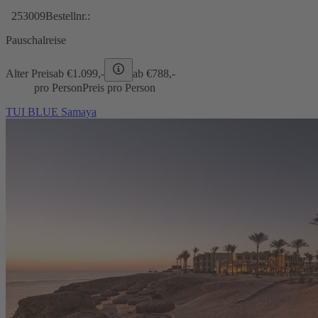
253009
Bestellnr.:
Pauschalreise
Alter Preis
ab €
1.099,-
ab €
788,-
pro Person
Preis pro Person
TUI BLUE Samaya