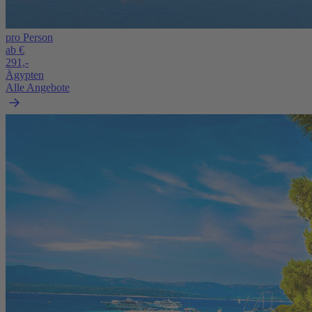
pro Person
ab €
291,-
Ägypten
Alle Angebote