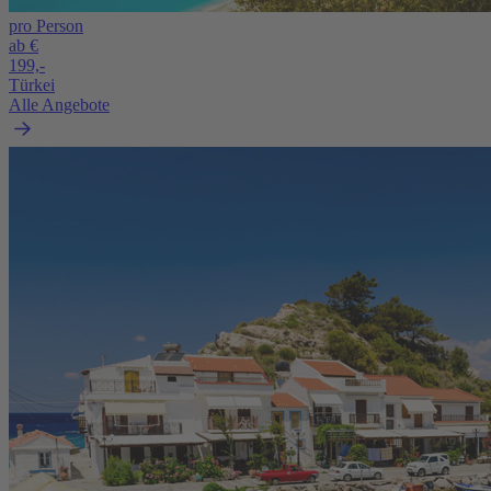
pro Person
ab €
199,-
Türkei
Alle Angebote