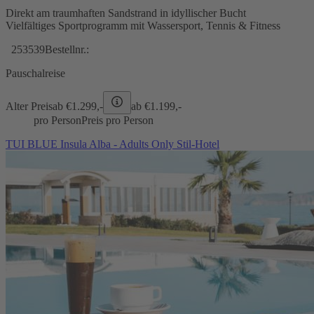
Direkt am traumhaften Sandstrand in idyllischer Bucht
Vielfältiges Sportprogramm mit Wassersport, Tennis & Fitness
253539
Bestellnr.:
Pauschalreise
Alter Preis
ab €
1.299,-
ab €
1.199,-
pro Person
Preis pro Person
TUI BLUE Insula Alba - Adults Only Stil-Hotel