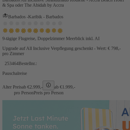
& Spa oder The Abidah by Accra
Barbados -Karibik - Barbados
9-tägige Flugreise, Doppelzimmer Meerblick inkl. AI
Upgrade auf All Inclusive Verpflegung geschenkt - Wert: € 798,-
pro Zimmer
253464
Bestellnr.:
Pauschalreise
Alter Preis
ab €
2.999,-
ab €
1.999,-
pro Person
Preis pro Person