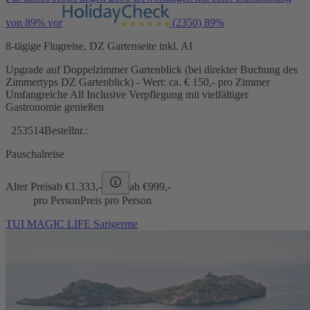
von 89% vor
(2350)
89%
8-tägige Flugreise, DZ Gartenseite inkl. AI
Upgrade auf Doppelzimmer Gartenblick (bei direkter Buchung des
Zimmertyps DZ Gartenblick) - Wert: ca. € 150,- pro Zimmer
Umfangreiche All Inclusive Verpflegung mit vielfältiger
Gastronomie genießen
253514
Bestellnr.:
Pauschalreise
Alter Preis
ab €
1.333,-
ab €
999,-
pro Person
Preis pro Person
TUI MAGIC LIFE Sarigerme