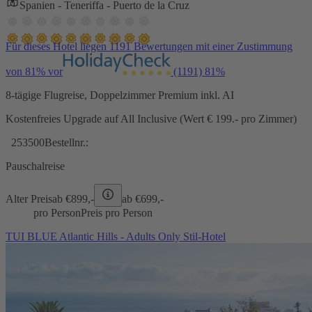
Spanien - Teneriffa - Puerto de la Cruz
Für dieses Hotel liegen 1191 Bewertungen mit einer Zustimmung
von 81% vor
(1191)
81%
8-tägige Flugreise, Doppelzimmer Premium inkl. AI
Kostenfreies Upgrade auf All Inclusive (Wert € 199.- pro Zimmer)
253500
Bestellnr.:
Pauschalreise
Alter Preis
ab €
899,-
ab €
699,-
pro Person
Preis pro Person
TUI BLUE Atlantic Hills - Adults Only Stil-Hotel