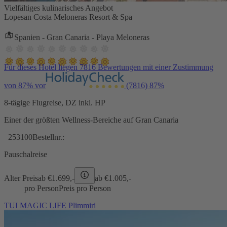
Vielfältiges kulinarisches Angebot
Lopesan Costa Meloneras Resort & Spa
Spanien - Gran Canaria - Playa Meloneras
Für dieses Hotel liegen 7816 Bewertungen mit einer Zustimmung
von 87% vor
(7816)
87%
8-tägige Flugreise, DZ inkl. HP
Einer der größten Wellness-Bereiche auf Gran Canaria
253100
Bestellnr.:
Pauschalreise
Alter Preis
ab €
1.699,-
ab €
1.005,-
pro Person
Preis pro Person
TUI MAGIC LIFE Plimmiri