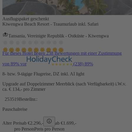
Ausflugspaket geschenkt
Kiwengwa Beach Resort - Traumurlaub inkl. Safari
Tansania, Vereinigte Republik - Ostküste - Kiwengwa
Für dieses Hotel liegen 238 Bewertungen mit einer Zustimmung
von 89% vor
(238)
89%
8- bzw. 9-tägige Flugreise, DZ inkl. AI light
Upgrade auf Doppelzimmer Meerblick (nach Verfügbarkeit) i.W.v.
ca. € 134,- pro Zimmer
253519
Bestellnr.:
Pauschalreise
Alter Preis
ab €
2.296,-
ab €
1.699,-
pro Person
Preis pro Person