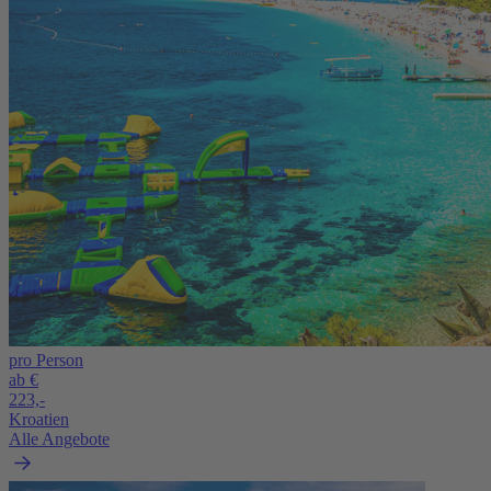
pro Person
ab €
223,-
Kroatien
Alle Angebote