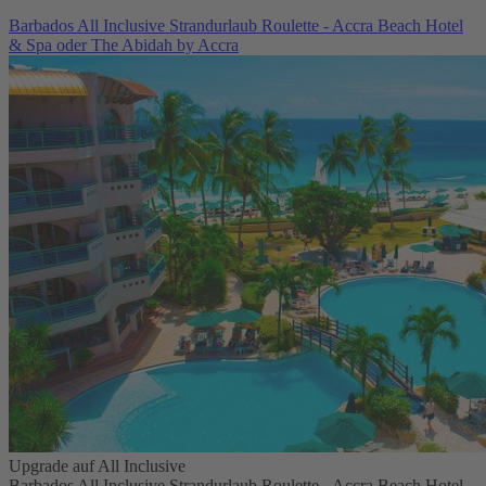
Barbados All Inclusive Strandurlaub Roulette - Accra Beach Hotel
& Spa oder The Abidah by Accra
Upgrade auf All Inclusive
Barbados All Inclusive Strandurlaub Roulette - Accra Beach Hotel