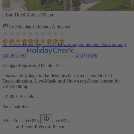
allsun Hotel Zorbas Village
Griechenland - Kreta - Anissaras
Für dieses Hotel liegen 2407 Bewertungen mit einer Zustimmung
von 96% vor
(2407)
96%
8-tägige Flugreise, DZ inkl. AI
Charmante Anlage im landestypischen, kretischen Dorfstil
Tagesanimation, Live-Musik und Shows am Abend sorgen für
Unterhaltung
253001
Bestellnr.:
Pauschalreise
Alter Preis
ab €
899,-
ab €
697,-
pro Person
Preis pro Person