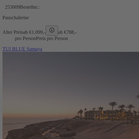
253009
Bestellnr.:
Pauschalreise
Alter Preis
ab €
1.099,-
ab €
788,-
pro Person
Preis pro Person
TUI BLUE Samaya