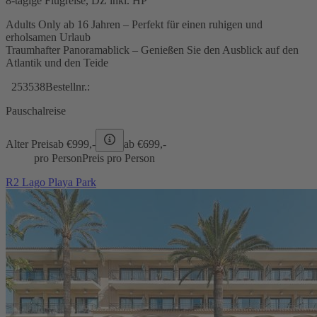
8-tägige Flugreise, DZ inkl. HP
Adults Only ab 16 Jahren – Perfekt für einen ruhigen und
erholsamen Urlaub
Traumhafter Panoramablick – Genießen Sie den Ausblick auf den
Atlantik und den Teide
253538
Bestellnr.:
Pauschalreise
Alter Preis
ab €
999,-
ab €
699,-
pro Person
Preis pro Person
R2 Lago Playa Park