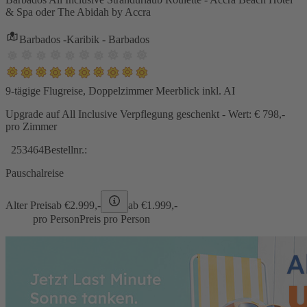
& Spa oder The Abidah by Accra
Barbados -Karibik - Barbados
9-tägige Flugreise, Doppelzimmer Meerblick inkl. AI
Upgrade auf All Inclusive Verpflegung geschenkt - Wert: € 798,-
pro Zimmer
253464
Bestellnr.:
Pauschalreise
Alter Preis
ab €
2.999,-
ab €
1.999,-
pro Person
Preis pro Person