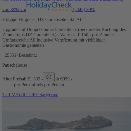
von 89% vor
(2346)
89%
8-tägige Flugreise, DZ Gartenseite inkl. AI
Upgrade auf Doppelzimmer Gartenblick (bei direkter Buchung des
Zimmertyps DZ Gartenblick) - Wert: ca. € 150,- pro Zimmer
Umfangreiche All Inclusive Verpflegung mit vielfältiger
Gastronomie genießen
253514
Bestellnr.:
Pauschalreise
Alter Preis
ab €
1.333,-
ab €
999,-
pro Person
Preis pro Person
TUI MAGIC LIFE Sarigerme