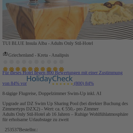
TUI BLUE Insula Alba - Adults Only Stil-Hotel
Griechenland - Kreta - Analipsis
Für dieses Hotel liegen 800 Bewertungen mit einer Zustimmung
von 84% vor
(800)
84%
8-tägige Flugreise, Doppelzimmer Swim-Up inkl. AI
Upgrade auf DZ Swim Up Sharing Pool (bei direkter Buchung des
Zimmertyps DZX2) - Wert: ca. € 550,- pro Zimmer
Adults Only Stil-Hotel ab 16 Jahren – Ruhige Wohlfühlatmosphäre
für erholsame Urlaubstage zu zweit
253537
Bestellnr.: