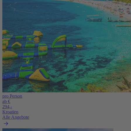
pro Person
ab €
294,-
Kroatien
Alle Angebote