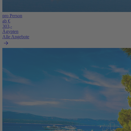
pro Person
ab €
303,-
Ägypten
Alle Angebote