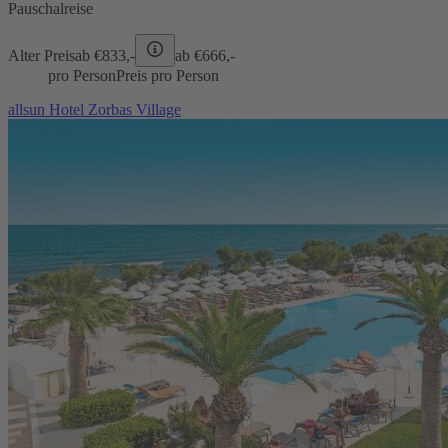
Pauschalreise
Alter Preis
ab €
833,-
ab €
666,-
pro Person
Preis pro Person
allsun Hotel Zorbas Village