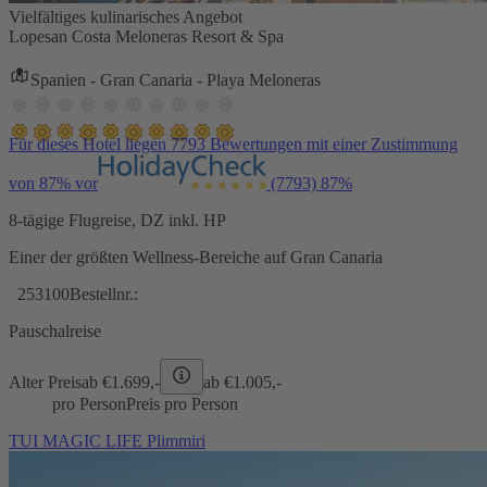
Vielfältiges kulinarisches Angebot
Lopesan Costa Meloneras Resort & Spa
Spanien - Gran Canaria - Playa Meloneras
Für dieses Hotel liegen 7793 Bewertungen mit einer Zustimmung
von 87% vor
(7793)
87%
8-tägige Flugreise, DZ inkl. HP
Einer der größten Wellness-Bereiche auf Gran Canaria
253100
Bestellnr.:
Pauschalreise
Alter Preis
ab €
1.699,-
ab €
1.005,-
pro Person
Preis pro Person
TUI MAGIC LIFE Plimmiri