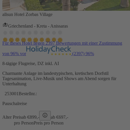
allsun Hotel Zorbas Village
Griechenland - Kreta - Anissaras
Für dieses Hotel liegen 2397 Bewertungen mit einer Zustimmung
von 96% vor
(2397)
96%
8-tägige Flugreise, DZ inkl. AI
Charmante Anlage im landestypischen, kretischen Dorfstil
Tagesanimation, Live-Musik und Shows am Abend sorgen für
Unterhaltung
253001
Bestellnr.:
Pauschalreise
Alter Preis
ab €
899,-
ab €
697,-
pro Person
Preis pro Person