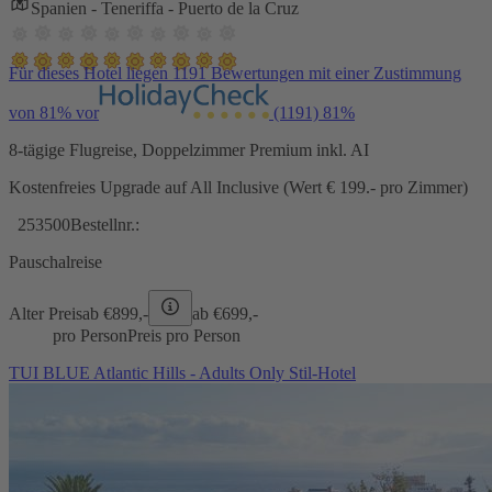
Spanien - Teneriffa - Puerto de la Cruz
Für dieses Hotel liegen 1191 Bewertungen mit einer Zustimmung
von 81% vor
(1191)
81%
8-tägige Flugreise, Doppelzimmer Premium inkl. AI
Kostenfreies Upgrade auf All Inclusive (Wert € 199.- pro Zimmer)
253500
Bestellnr.:
Pauschalreise
Alter Preis
ab €
899,-
ab €
699,-
pro Person
Preis pro Person
TUI BLUE Atlantic Hills - Adults Only Stil-Hotel