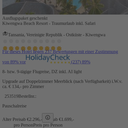
Ausflugspaket geschenkt
Kiwengwa Beach Resort - Traumurlaub inkl. Safari
Tansania, Vereinigte Republik - Ostküste - Kiwengwa
Für dieses Hotel liegen 237 Bewertungen mit einer Zustimmung
von 89% vor
(237)
89%
8- bzw. 9-tägige Flugreise, DZ inkl. AI light
Upgrade auf Doppelzimmer Meerblick (nach Verfügbarkeit) i.W.v.
ca. € 134,- pro Zimmer
253519
Bestellnr.:
Pauschalreise
Alter Preis
ab €
2.296,-
ab €
1.699,-
pro Person
Preis pro Person