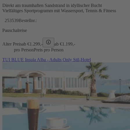
Direkt am traumhaften Sandstrand in idyllischer Bucht
Vielfältiges Sportprogramm mit Wassersport, Tennis & Fitness
253539
Bestellnr.:
Pauschalreise
Alter Preis
ab €
1.299,-
ab €
1.199,-
pro Person
Preis pro Person
TUI BLUE Insula Alba - Adults Only Stil-Hotel