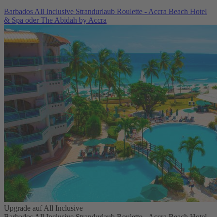
Barbados All Inclusive Strandurlaub Roulette - Accra Beach Hotel
& Spa oder The Abidah by Accra
Upgrade auf All Inclusive
Barbados All Inclusive Strandurlaub Roulette - Accra Beach Hotel