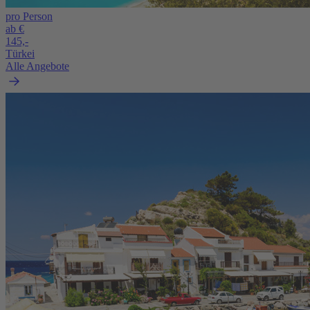
pro Person
ab €
145,-
Türkei
Alle Angebote