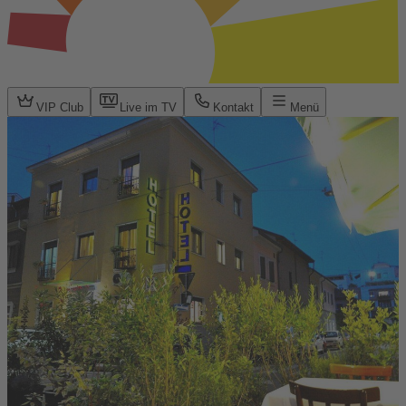
VIP Club
Live im TV
Kontakt
Menü