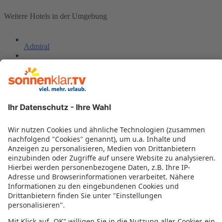
Weitere Hotels in der Umgebung
Admiral
Casa Sull Albero
Excel Milano 3 Next
Best Western Air Hotel Linate Milano
Style Hotel Milano
Best Western Plus Hotel Felice Casati
ME Milan Il Duca
Golf Hotel Milano
Italia
Eco-Hotel La Residenza
NYX Milan