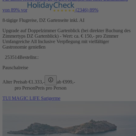
von 89% vor
(2346)
89%
8-tägige Flugreise, DZ Gartenseite inkl. AI
Upgrade auf Doppelzimmer Gartenblick (bei direkter Buchung des
Zimmertyps DZ Gartenblick) - Wert: ca. € 150,- pro Zimmer
Umfangreiche All Inclusive Verpflegung mit vielfältiger
Gastronomie genießen
253514
Bestellnr.:
Pauschalreise
Alter Preis
ab €
1.333,-
ab €
999,-
pro Person
Preis pro Person
TUI MAGIC LIFE Sarigerme