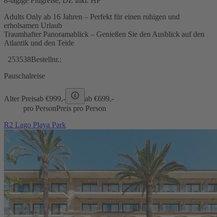
8-tägige Flugreise, DZ inkl. HP
Adults Only ab 16 Jahren – Perfekt für einen ruhigen und
erholsamen Urlaub
Traumhafter Panoramablick – Genießen Sie den Ausblick auf den
Atlantik und den Teide
253538
Bestellnr.:
Pauschalreise
Alter Preis
ab €
999,-
ab €
699,-
pro Person
Preis pro Person
R2 Lago Playa Park