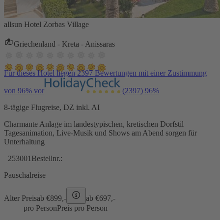
allsun Hotel Zorbas Village
Griechenland - Kreta - Anissaras
Für dieses Hotel liegen 2397 Bewertungen mit einer Zustimmung
von 96% vor
(2397)
96%
8-tägige Flugreise, DZ inkl. AI
Charmante Anlage im landestypischen, kretischen Dorfstil
Tagesanimation, Live-Musik und Shows am Abend sorgen für
Unterhaltung
253001
Bestellnr.:
Pauschalreise
Alter Preis
ab €
899,-
ab €
697,-
pro Person
Preis pro Person