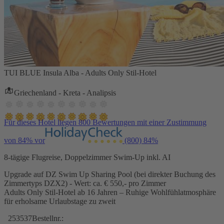
TUI BLUE Insula Alba - Adults Only Stil-Hotel
Griechenland - Kreta - Analipsis
Für dieses Hotel liegen 800 Bewertungen mit einer Zustimmung
von 84% vor
(800)
84%
8-tägige Flugreise, Doppelzimmer Swim-Up inkl. AI
Upgrade auf DZ Swim Up Sharing Pool (bei direkter Buchung des
Zimmertyps DZX2) - Wert: ca. € 550,- pro Zimmer
Adults Only Stil-Hotel ab 16 Jahren – Ruhige Wohlfühlatmosphäre
für erholsame Urlaubstage zu zweit
253537
Bestellnr.: