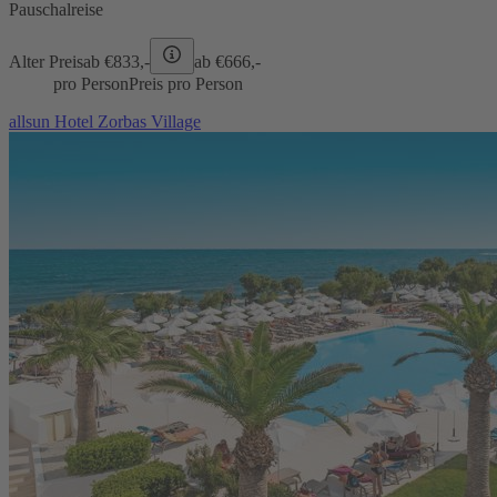
Pauschalreise
Alter Preis
ab €
833,-
ab €
666,-
pro Person
Preis pro Person
allsun Hotel Zorbas Village