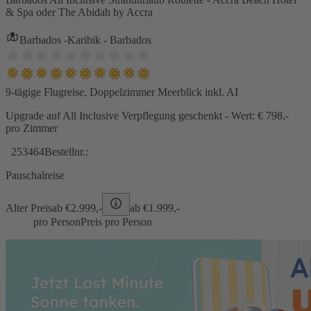
& Spa oder The Abidah by Accra
Barbados -Karibik - Barbados
9-tägige Flugreise, Doppelzimmer Meerblick inkl. AI
Upgrade auf All Inclusive Verpflegung geschenkt - Wert: € 798,-
pro Zimmer
253464
Bestellnr.:
Pauschalreise
Alter Preis
ab €
2.999,-
ab €
1.999,-
pro Person
Preis pro Person