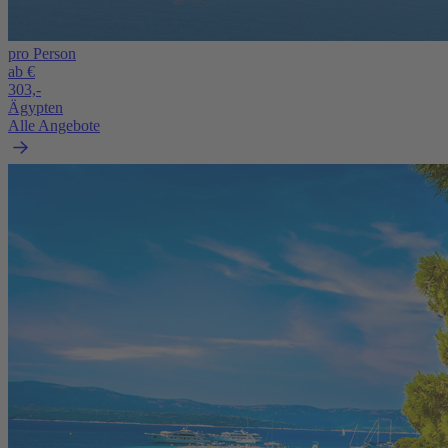
pro Person
ab €
303,-
Ägypten
Alle Angebote