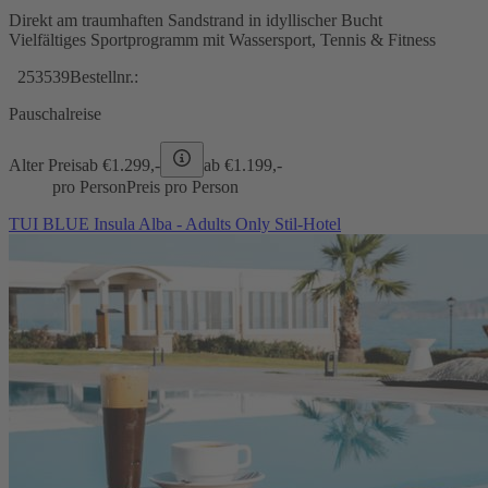
Direkt am traumhaften Sandstrand in idyllischer Bucht
Vielfältiges Sportprogramm mit Wassersport, Tennis & Fitness
253539
Bestellnr.:
Pauschalreise
Alter Preis
ab €
1.299,-
ab €
1.199,-
pro Person
Preis pro Person
TUI BLUE Insula Alba - Adults Only Stil-Hotel