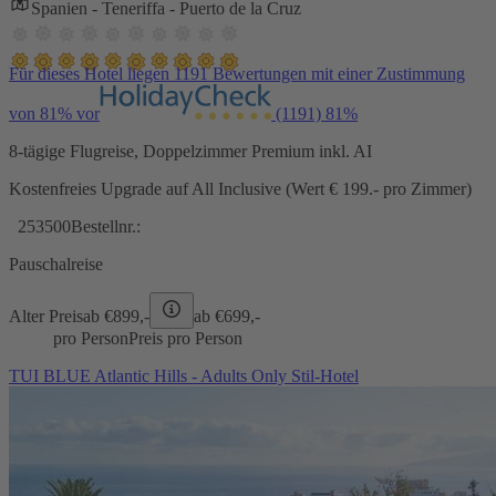
Spanien - Teneriffa - Puerto de la Cruz
Für dieses Hotel liegen 1191 Bewertungen mit einer Zustimmung
von 81% vor
(1191)
81%
8-tägige Flugreise, Doppelzimmer Premium inkl. AI
Kostenfreies Upgrade auf All Inclusive (Wert € 199.- pro Zimmer)
253500
Bestellnr.:
Pauschalreise
Alter Preis
ab €
899,-
ab €
699,-
pro Person
Preis pro Person
TUI BLUE Atlantic Hills - Adults Only Stil-Hotel