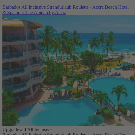
Barbados All Inclusive Strandurlaub Roulette - Accra Beach Hotel
& Spa oder The Abidah by Accra
Upgrade auf All Inclusive
Barbados All Inclusive Strandurlaub Roulette - Accra Beach Hotel