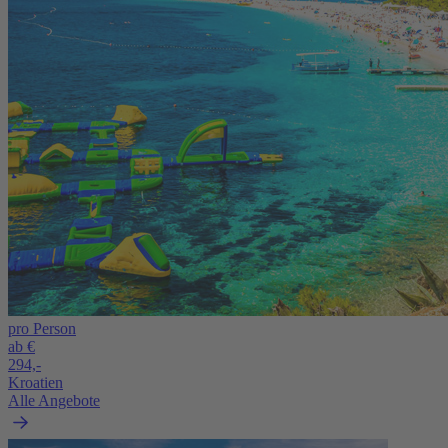
pro Person
ab €
294,-
Kroatien
Alle Angebote