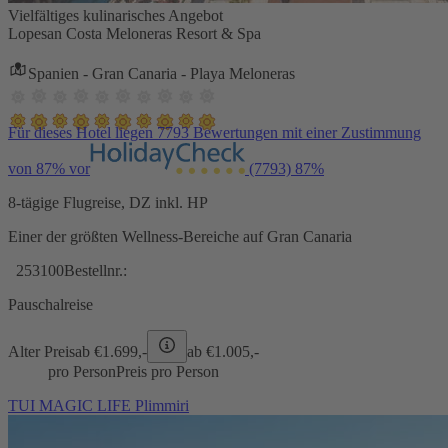
Vielfältiges kulinarisches Angebot
Lopesan Costa Meloneras Resort & Spa
Spanien - Gran Canaria - Playa Meloneras
Für dieses Hotel liegen 7793 Bewertungen mit einer Zustimmung
von 87% vor
(7793)
87%
8-tägige Flugreise, DZ inkl. HP
Einer der größten Wellness-Bereiche auf Gran Canaria
253100
Bestellnr.:
Pauschalreise
Alter Preis
ab €
1.699,-
ab €
1.005,-
pro Person
Preis pro Person
TUI MAGIC LIFE Plimmiri