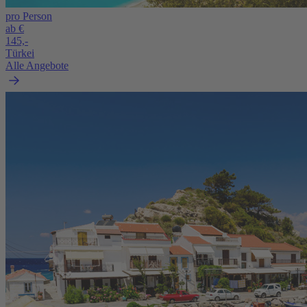
pro Person
ab €
145,-
Türkei
Alle Angebote