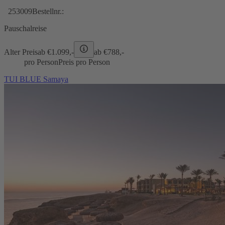
253009
Bestellnr.:
Pauschalreise
Alter Preis
ab €
1.099,-
ab €
788,-
pro Person
Preis pro Person
TUI BLUE Samaya