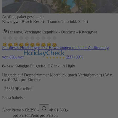
Ausflugspaket geschenkt
Kiwengwa Beach Resort - Traumurlaub inkl. Safari
Tansania, Vereinigte Republik - Ostküste - Kiwengwa
Für dieses Hotel liegen 237 Bewertungen mit einer Zustimmung
von 89% vor
(237)
89%
8- bzw. 9-tägige Flugreise, DZ inkl. AI light
Upgrade auf Doppelzimmer Meerblick (nach Verfügbarkeit) i.W.v.
ca. € 134,- pro Zimmer
253519
Bestellnr.:
Pauschalreise
Alter Preis
ab €
2.296,-
ab €
1.699,-
pro Person
Preis pro Person