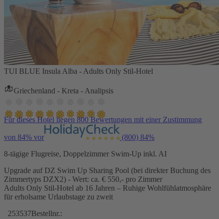
TUI BLUE Insula Alba - Adults Only Stil-Hotel
Griechenland - Kreta - Analipsis
Für dieses Hotel liegen 800 Bewertungen mit einer Zustimmung
von 84% vor
(800)
84%
8-tägige Flugreise, Doppelzimmer Swim-Up inkl. AI
Upgrade auf DZ Swim Up Sharing Pool (bei direkter Buchung des
Zimmertyps DZX2) - Wert: ca. € 550,- pro Zimmer
Adults Only Stil-Hotel ab 16 Jahren – Ruhige Wohlfühlatmosphäre
für erholsame Urlaubstage zu zweit
253537
Bestellnr.: