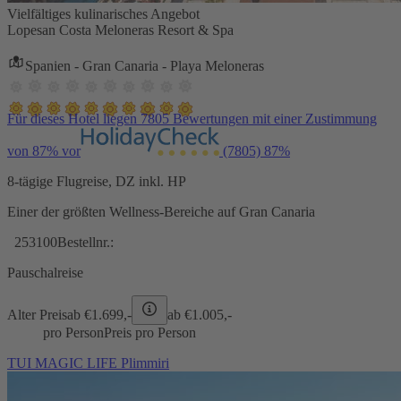
Vielfältiges kulinarisches Angebot
Lopesan Costa Meloneras Resort & Spa
Spanien - Gran Canaria - Playa Meloneras
Für dieses Hotel liegen 7805 Bewertungen mit einer Zustimmung
von 87% vor
(7805)
87%
8-tägige Flugreise, DZ inkl. HP
Einer der größten Wellness-Bereiche auf Gran Canaria
253100
Bestellnr.:
Pauschalreise
Alter Preis
ab €
1.699,-
ab €
1.005,-
pro Person
Preis pro Person
TUI MAGIC LIFE Plimmiri