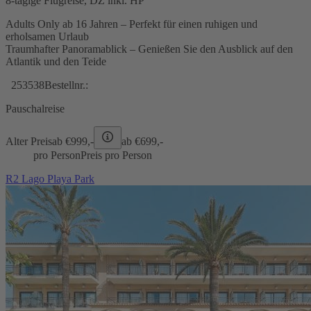
8-tägige Flugreise, DZ inkl. HP
Adults Only ab 16 Jahren – Perfekt für einen ruhigen und
erholsamen Urlaub
Traumhafter Panoramablick – Genießen Sie den Ausblick auf den
Atlantik und den Teide
253538
Bestellnr.:
Pauschalreise
Alter Preis
ab €
999,-
ab €
699,-
pro Person
Preis pro Person
R2 Lago Playa Park