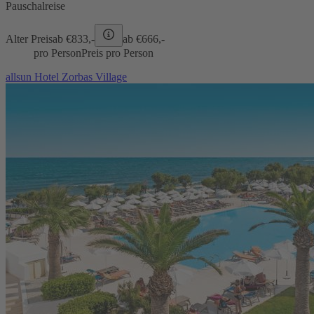
Pauschalreise
Alter Preis
ab €
833,-
ab €
666,-
pro Person
Preis pro Person
allsun Hotel Zorbas Village