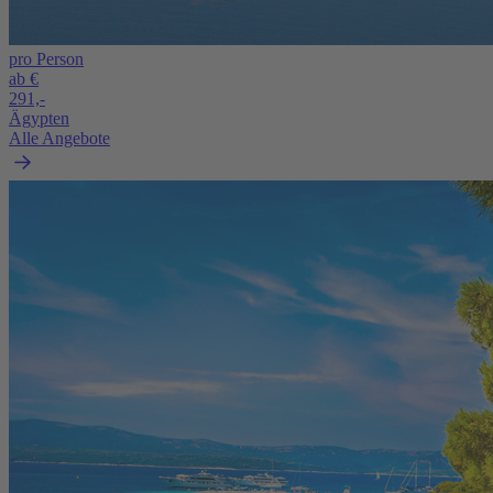
pro Person
ab €
291,-
Ägypten
Alle Angebote