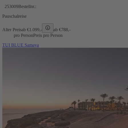
253009
Bestellnr.:
Pauschalreise
Alter Preis
ab €
1.099,-
ab €
788,-
pro Person
Preis pro Person
TUI BLUE Samaya