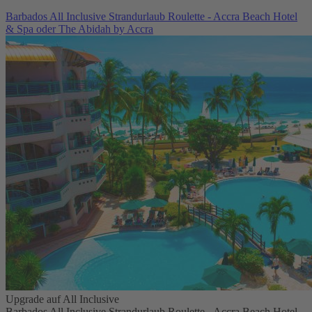
Barbados All Inclusive Strandurlaub Roulette - Accra Beach Hotel
& Spa oder The Abidah by Accra
Upgrade auf All Inclusive
Barbados All Inclusive Strandurlaub Roulette - Accra Beach Hotel