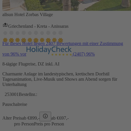
allsun Hotel Zorbas Village
Griechenland - Kreta - Anissaras
Für dieses Hotel liegen 2407 Bewertungen mit einer Zustimmung
von 96% vor
(2407)
96%
8-tägige Flugreise, DZ inkl. AI
Charmante Anlage im landestypischen, kretischen Dorfstil
Tagesanimation, Live-Musik und Shows am Abend sorgen für
Unterhaltung
253001
Bestellnr.:
Pauschalreise
Alter Preis
ab €
899,-
ab €
697,-
pro Person
Preis pro Person