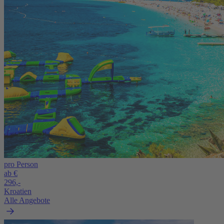
pro Person
ab €
296,-
Kroatien
Alle Angebote