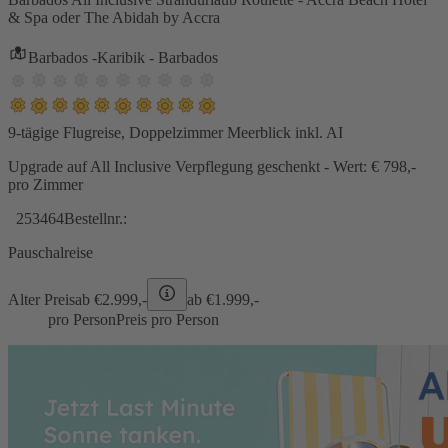
& Spa oder The Abidah by Accra
Barbados -Karibik - Barbados
9-tägige Flugreise, Doppelzimmer Meerblick inkl. AI
Upgrade auf All Inclusive Verpflegung geschenkt - Wert: € 798,-
pro Zimmer
253464
Bestellnr.:
Pauschalreise
Alter Preis
ab €
2.999,-
ab €
1.999,-
pro Person
Preis pro Person