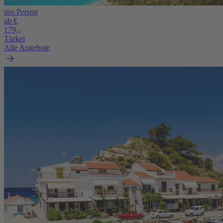
pro Person
ab €
179,-
Türkei
Alle Angebote