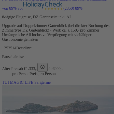
von 89% vor
(2350)
89%
8-tägige Flugreise, DZ Gartenseite inkl. AI
Upgrade auf Doppelzimmer Gartenblick (bei direkter Buchung des
Zimmertyps DZ Gartenblick) - Wert: ca. € 150,- pro Zimmer
Umfangreiche All Inclusive Verpflegung mit vielfältiger
Gastronomie genießen
253514
Bestellnr.:
Pauschalreise
Alter Preis
ab €
1.333,-
ab €
999,-
pro Person
Preis pro Person
TUI MAGIC LIFE Sarigerme