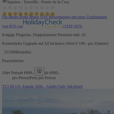
Spanien - Teneriffa - Puerto de la Cruz
Für dieses Hotel liegen 1191 Bewertungen mit einer Zustimmung
von 81% vor
(1191)
81%
8-tägige Flugreise, Doppelzimmer Premium inkl. AI
Kostenfreies Upgrade auf All Inclusive (Wert € 199.- pro Zimmer)
253500
Bestellnr.:
Pauschalreise
Alter Preis
ab €
899,-
ab €
699,-
pro Person
Preis pro Person
TUI BLUE Atlantic Hills - Adults Only Stil-Hotel