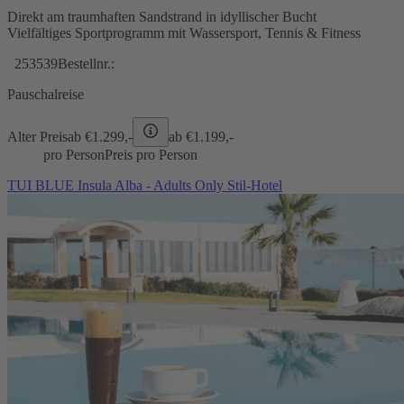
Direkt am traumhaften Sandstrand in idyllischer Bucht
Vielfältiges Sportprogramm mit Wassersport, Tennis & Fitness
253539
Bestellnr.:
Pauschalreise
Alter Preis
ab €
1.299,-
ab €
1.199,-
pro Person
Preis pro Person
TUI BLUE Insula Alba - Adults Only Stil-Hotel