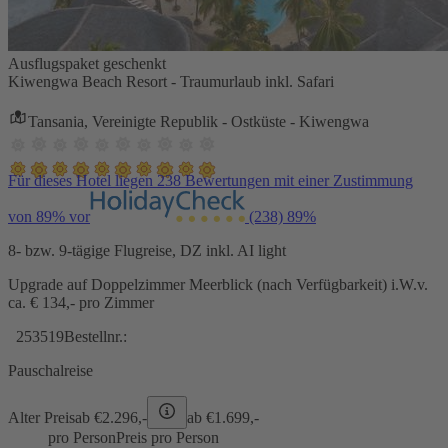
Ausflugspaket geschenkt
Kiwengwa Beach Resort - Traumurlaub inkl. Safari
Tansania, Vereinigte Republik - Ostküste - Kiwengwa
Für dieses Hotel liegen 238 Bewertungen mit einer Zustimmung
von 89% vor
(238)
89%
8- bzw. 9-tägige Flugreise, DZ inkl. AI light
Upgrade auf Doppelzimmer Meerblick (nach Verfügbarkeit) i.W.v.
ca. € 134,- pro Zimmer
253519
Bestellnr.:
Pauschalreise
Alter Preis
ab €
2.296,-
ab €
1.699,-
pro Person
Preis pro Person