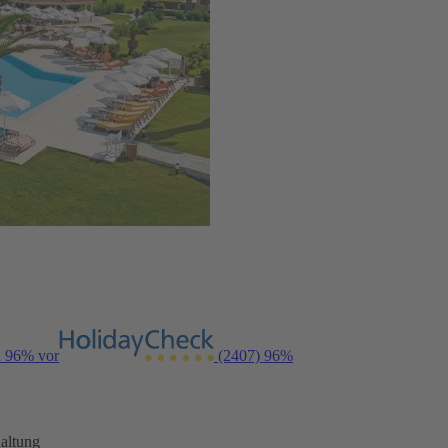
n 96% vor
(2407)
96%
altung