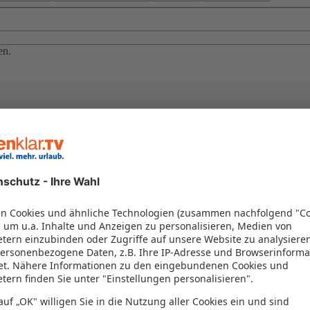
en.
el in einem Paket kombiniert werden – das spart Zeit und Geld. Nutzen 
en!