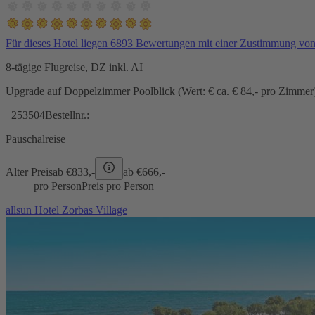
Für dieses Hotel liegen 6893 Bewertungen mit einer Zustimmung vo
8-tägige Flugreise, DZ inkl. AI
Upgrade auf Doppelzimmer Poolblick (Wert: € ca. € 84,- pro Zimmer) 
253504
Bestellnr.:
Pauschalreise
Alter Preis
ab €
833,-
ab €
666,-
pro Person
Preis pro Person
allsun Hotel Zorbas Village