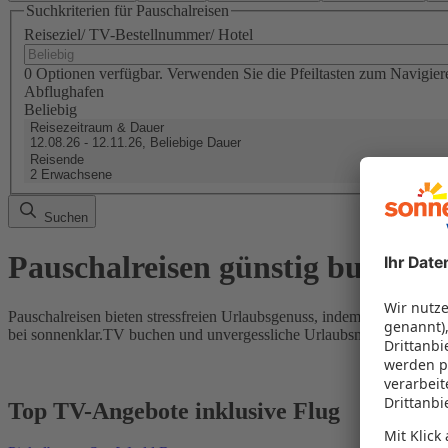
Suchkriterien für Pauschalreisen
Reiseziel/ TV-Bestellnummer/ Hotel
0 Optionen verfügbar. Verwenden Sie die Pfeiltasten zum Navigier
Abflughafen
Beliebig
Reisezeitraum & Dauer
12.08.26 - 12.11.26, Beliebige Dauer
Reisende
2 Erwachsene
Suchen
Pauschalreisen günstig buchen
Pauschalreisen bieten stressfreien Urlaubsgenuss, indem Flug und Hot
bei sonnenklar.TV buchen und unvergessliche Urlaubsmomente erleb
Top TV-Angebote inklusive Flug