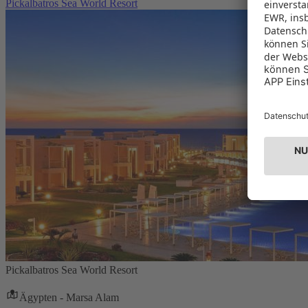
Pickalbatros Sea World Resort
Pickalbatros Sea World Resort
Ägypten - Marsa Alam