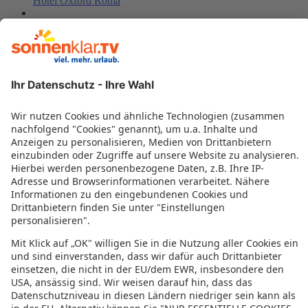
Hotel Oxford Roma
Hotel dei Barbieri
Vatican View
Hotel 87 eighty-seven
Le Stanze Del Papa
Gioberti Art Hotel
Domus RomAntica
Villa Mercede
Four Seasons Hostel Rome
Baltik Guesthouse
Scheppers Hotel
Boutique Centrale Palace Hotel
LH Hotel Lloyd Rom