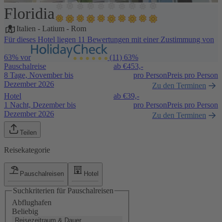
Floridia
1 / 5
Italien
-
Latium
-
Rom
Für dieses Hotel liegen 11 Bewertungen mit einer Zustimmung von
63% vor
(11)
63%
Pauschalreise
ab €
453,-
8 Tage, November bis
pro Person
Preis pro Person
Dezember 2026
Zu den Terminen
Hotel
ab €
39,-
1 Nacht, Dezember bis
pro Person
Preis pro Person
Dezember 2026
Zu den Terminen
Teilen
Reisekategorie
Pauschalreisen
Hotel
Suchkriterien für Pauschalreisen
Abflughafen
Beliebig
Reisezeitraum & Dauer