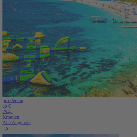
pro Person
ab €
294,-
Kroatien
Alle Angebote