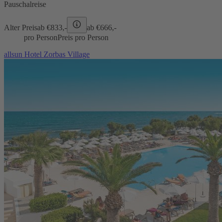
Pauschalreise
Alter Preis
ab €
833,-
ab €
666,-
pro Person
Preis pro Person
allsun Hotel Zorbas Village