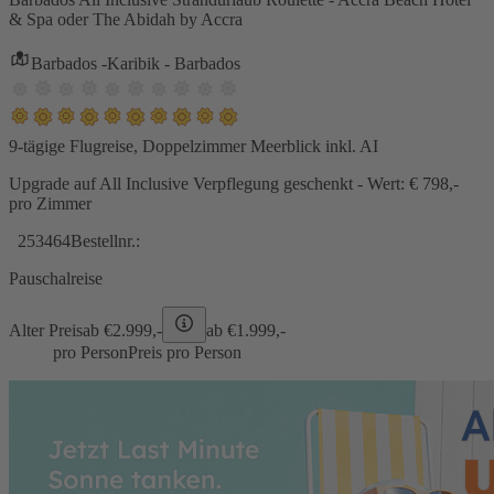
& Spa oder The Abidah by Accra
Barbados -Karibik - Barbados
9-tägige Flugreise, Doppelzimmer Meerblick inkl. AI
Upgrade auf All Inclusive Verpflegung geschenkt - Wert: € 798,-
pro Zimmer
253464
Bestellnr.:
Pauschalreise
Alter Preis
ab €
2.999,-
ab €
1.999,-
pro Person
Preis pro Person