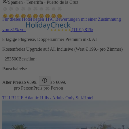
Spanien - Teneriffa - Puerto de la Cruz
Für dieses Hotel liegen 1191 Bewertungen mit einer Zustimmung
von 81% vor
(1191)
81%
8-tägige Flugreise, Doppelzimmer Premium inkl. AI
Kostenfreies Upgrade auf All Inclusive (Wert € 199.- pro Zimmer)
253500
Bestellnr.:
Pauschalreise
Alter Preis
ab €
899,-
ab €
699,-
pro Person
Preis pro Person
TUI BLUE Atlantic Hills - Adults Only Stil-Hotel