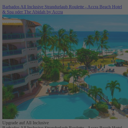
Barbados All Inclusive Strandurlaub Roulette - Accra Beach Hotel
& Spa oder The Abidah by Accra
Upgrade auf All Inclusive
Barbados All Inclusive Strandurlaub Roulette - Accra Beach Hotel