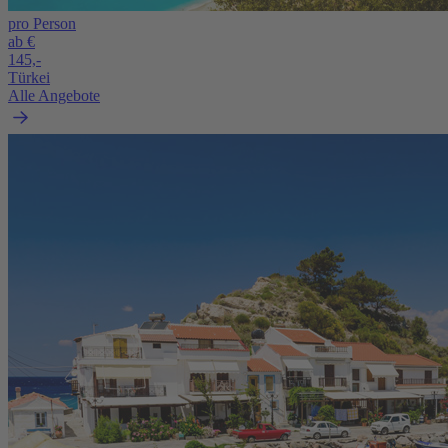
pro Person
ab €
145,-
Türkei
Alle Angebote