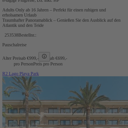
8-tägige Flugreise, DZ inkl. HP
Adults Only ab 16 Jahren – Perfekt für einen ruhigen und
erholsamen Urlaub
Traumhafter Panoramablick – Genießen Sie den Ausblick auf den
Atlantik und den Teide
253538
Bestellnr.:
Pauschalreise
Alter Preis
ab €
999,-
ab €
699,-
pro Person
Preis pro Person
R2 Lago Playa Park