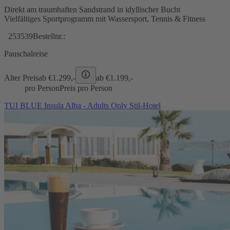
Direkt am traumhaften Sandstrand in idyllischer Bucht
Vielfältiges Sportprogramm mit Wassersport, Tennis & Fitness
253539
Bestellnr.:
Pauschalreise
Alter Preis
ab €
1.299,-
ab €
1.199,-
pro Person
Preis pro Person
TUI BLUE Insula Alba - Adults Only Stil-Hotel