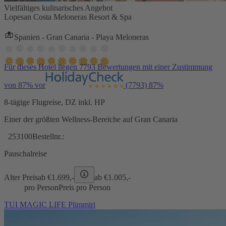
Vielfältiges kulinarisches Angebot
Lopesan Costa Meloneras Resort & Spa
Spanien - Gran Canaria - Playa Meloneras
Für dieses Hotel liegen 7793 Bewertungen mit einer Zustimmung
von 87% vor
(7793)
87%
8-tägige Flugreise, DZ inkl. HP
Einer der größten Wellness-Bereiche auf Gran Canaria
253100
Bestellnr.:
Pauschalreise
Alter Preis
ab €
1.699,-
ab €
1.005,-
pro Person
Preis pro Person
TUI MAGIC LIFE Plimmiri