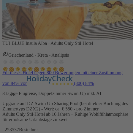
TUI BLUE Insula Alba - Adults Only Stil-Hotel
Griechenland - Kreta - Analipsis
Für dieses Hotel liegen 800 Bewertungen mit einer Zustimmung
von 84% vor
(800)
84%
8-tägige Flugreise, Doppelzimmer Swim-Up inkl. AI
Upgrade auf DZ Swim Up Sharing Pool (bei direkter Buchung des
Zimmertyps DZX2) - Wert: ca. € 550,- pro Zimmer
Adults Only Stil-Hotel ab 16 Jahren – Ruhige Wohlfühlatmosphäre
für erholsame Urlaubstage zu zweit
253537
Bestellnr.: