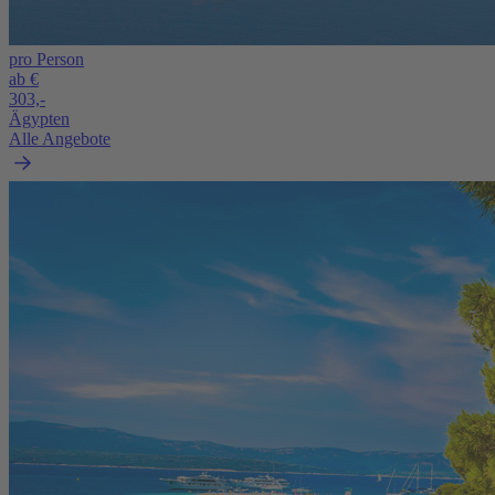
pro Person
ab €
303,-
Ägypten
Alle Angebote