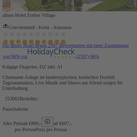
allsun Hotel Zorbas Village
Griechenland - Kreta - Anissaras
Für dieses Hotel liegen 2397 Bewertungen mit einer Zustimmung
von 96% vor
(2397)
96%
8-tägige Flugreise, DZ inkl. AI
Charmante Anlage im landestypischen, kretischen Dorfstil
Tagesanimation, Live-Musik und Shows am Abend sorgen für
Unterhaltung
253001
Bestellnr.:
Pauschalreise
Alter Preis
ab €
899,-
ab €
697,-
pro Person
Preis pro Person