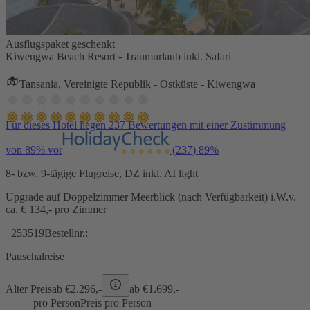
Ausflugspaket geschenkt
Kiwengwa Beach Resort - Traumurlaub inkl. Safari
Tansania, Vereinigte Republik - Ostküste - Kiwengwa
Für dieses Hotel liegen 237 Bewertungen mit einer Zustimmung
von 89% vor
(237)
89%
8- bzw. 9-tägige Flugreise, DZ inkl. AI light
Upgrade auf Doppelzimmer Meerblick (nach Verfügbarkeit) i.W.v.
ca. € 134,- pro Zimmer
253519
Bestellnr.:
Pauschalreise
Alter Preis
ab €
2.296,-
ab €
1.699,-
pro Person
Preis pro Person