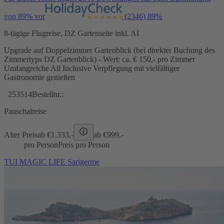
von 89% vor
(2346)
89%
8-tägige Flugreise, DZ Gartenseite inkl. AI
Upgrade auf Doppelzimmer Gartenblick (bei direkter Buchung des
Zimmertyps DZ Gartenblick) - Wert: ca. € 150,- pro Zimmer
Umfangreiche All Inclusive Verpflegung mit vielfältiger
Gastronomie genießen
253514
Bestellnr.:
Pauschalreise
Alter Preis
ab €
1.333,-
ab €
999,-
pro Person
Preis pro Person
TUI MAGIC LIFE Sarigerme