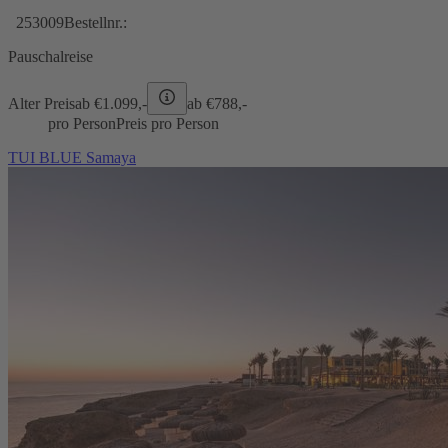
253009
Bestellnr.:
Pauschalreise
Alter Preis
ab €
1.099,-
ab €
788,-
pro Person
Preis pro Person
TUI BLUE Samaya