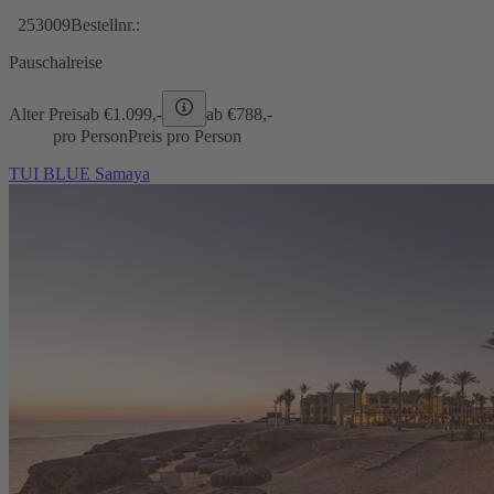
253009
Bestellnr.:
Pauschalreise
Alter Preis
ab €
1.099,-
ab €
788,-
pro Person
Preis pro Person
TUI BLUE Samaya