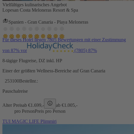
Vielfältiges kulinarisches Angebot
Lopesan Costa Meloneras Resort & Spa
Spanien - Gran Canaria - Playa Meloneras
Für dieses Hotel liegen 7805 Bewertungen mit einer Zustimmung
von 87% vor
(7805)
87%
8-tägige Flugreise, DZ inkl. HP
Einer der größten Wellness-Bereiche auf Gran Canaria
253100
Bestellnr.:
Pauschalreise
Alter Preis
ab €
1.699,-
ab €
1.005,-
pro Person
Preis pro Person
TUI MAGIC LIFE Plimmiri