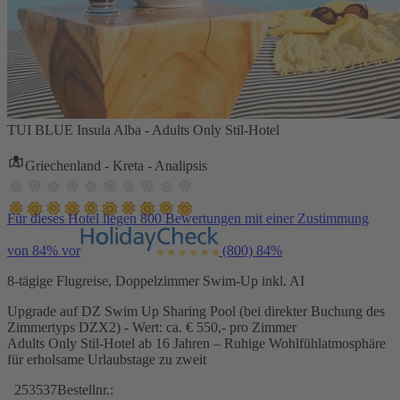
TUI BLUE Insula Alba - Adults Only Stil-Hotel
Griechenland - Kreta - Analipsis
Für dieses Hotel liegen 800 Bewertungen mit einer Zustimmung
von 84% vor
(800)
84%
8-tägige Flugreise, Doppelzimmer Swim-Up inkl. AI
Upgrade auf DZ Swim Up Sharing Pool (bei direkter Buchung des
Zimmertyps DZX2) - Wert: ca. € 550,- pro Zimmer
Adults Only Stil-Hotel ab 16 Jahren – Ruhige Wohlfühlatmosphäre
für erholsame Urlaubstage zu zweit
253537
Bestellnr.: