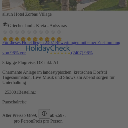
allsun Hotel Zorbas Village
Griechenland - Kreta - Anissaras
Für dieses Hotel liegen 2407 Bewertungen mit einer Zustimmung
von 96% vor
(2407)
96%
8-tägige Flugreise, DZ inkl. AI
Charmante Anlage im landestypischen, kretischen Dorfstil
Tagesanimation, Live-Musik und Shows am Abend sorgen für
Unterhaltung
253001
Bestellnr.:
Pauschalreise
Alter Preis
ab €
899,-
ab €
697,-
pro Person
Preis pro Person