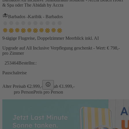
& Spa oder The Abidah by Accra
Barbados -Karibik - Barbados
9-tägige Flugreise, Doppelzimmer Meerblick inkl. AI
Upgrade auf All Inclusive Verpflegung geschenkt - Wert: € 798,-
pro Zimmer
253464
Bestellnr.:
Pauschalreise
Alter Preis
ab €
2.999,-
ab €
1.999,-
pro Person
Preis pro Person