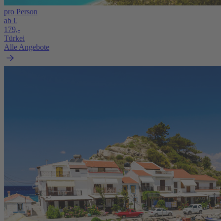
pro Person
ab €
179,-
Türkei
Alle Angebote