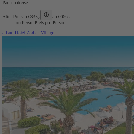
Pauschalreise
Alter Preis
ab €
833,-
ab €
666,-
pro Person
Preis pro Person
allsun Hotel Zorbas Village