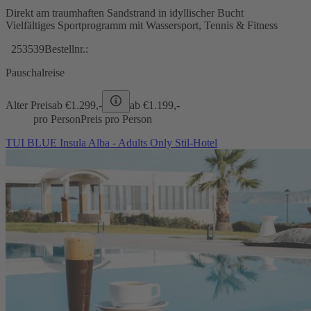
Direkt am traumhaften Sandstrand in idyllischer Bucht
Vielfältiges Sportprogramm mit Wassersport, Tennis & Fitness
253539
Bestellnr.:
Pauschalreise
Alter Preis
ab €
1.299,-
ab €
1.199,-
pro Person
Preis pro Person
TUI BLUE Insula Alba - Adults Only Stil-Hotel