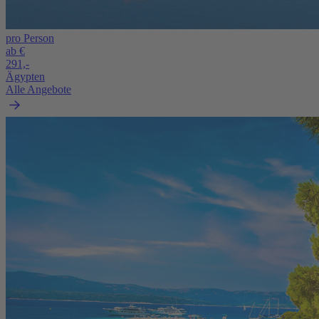
pro Person
ab €
291,-
Ägypten
Alle Angebote