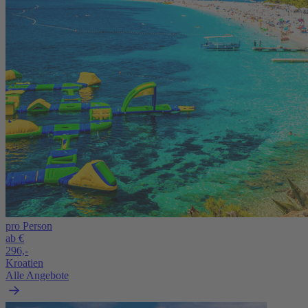
pro Person
ab €
296,-
Kroatien
Alle Angebote