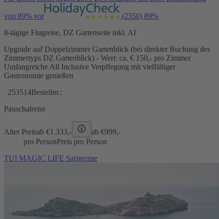
von 89% vor
(2350)
89%
8-tägige Flugreise, DZ Gartenseite inkl. AI
Upgrade auf Doppelzimmer Gartenblick (bei direkter Buchung des
Zimmertyps DZ Gartenblick) - Wert: ca. € 150,- pro Zimmer
Umfangreiche All Inclusive Verpflegung mit vielfältiger
Gastronomie genießen
253514
Bestellnr.:
Pauschalreise
Alter Preis
ab €
1.333,-
ab €
999,-
pro Person
Preis pro Person
TUI MAGIC LIFE Sarigerme