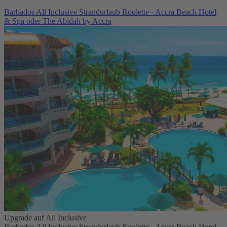
Barbados All Inclusive Strandurlaub Roulette - Accra Beach Hotel
& Spa oder The Abidah by Accra
Upgrade auf All Inclusive
Barbados All Inclusive Strandurlaub Roulette - Accra Beach Hotel