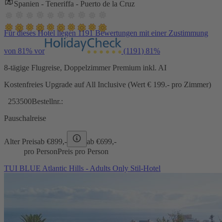
Spanien - Teneriffa - Puerto de la Cruz
Für dieses Hotel liegen 1191 Bewertungen mit einer Zustimmung
von 81% vor
(1191)
81%
8-tägige Flugreise, Doppelzimmer Premium inkl. AI
Kostenfreies Upgrade auf All Inclusive (Wert € 199.- pro Zimmer)
253500
Bestellnr.:
Pauschalreise
Alter Preis
ab €
899,-
ab €
699,-
pro Person
Preis pro Person
TUI BLUE Atlantic Hills - Adults Only Stil-Hotel