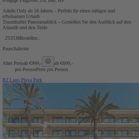
8-tägige Flugreise, DZ inkl. HP
Adults Only ab 16 Jahren – Perfekt für einen ruhigen und
erholsamen Urlaub
Traumhafter Panoramablick – Genießen Sie den Ausblick auf den
Atlantik und den Teide
253538
Bestellnr.:
Pauschalreise
Alter Preis
ab €
999,-
ab €
699,-
pro Person
Preis pro Person
R2 Lago Playa Park