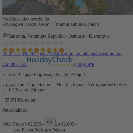
Ausflugspaket geschenkt
Kiwengwa Beach Resort - Traumurlaub inkl. Safari
Tansania, Vereinigte Republik - Ostküste - Kiwengwa
Für dieses Hotel liegen 238 Bewertungen mit einer Zustimmung
von 89% vor
(238)
89%
8- bzw. 9-tägige Flugreise, DZ inkl. AI light
Upgrade auf Doppelzimmer Meerblick (nach Verfügbarkeit) i.W.v.
ca. € 134,- pro Zimmer
253519
Bestellnr.:
Pauschalreise
Alter Preis
ab €
2.296,-
ab €
1.699,-
pro Person
Preis pro Person