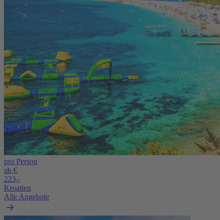
pro Person
ab €
223,-
Kroatien
Alle Angebote