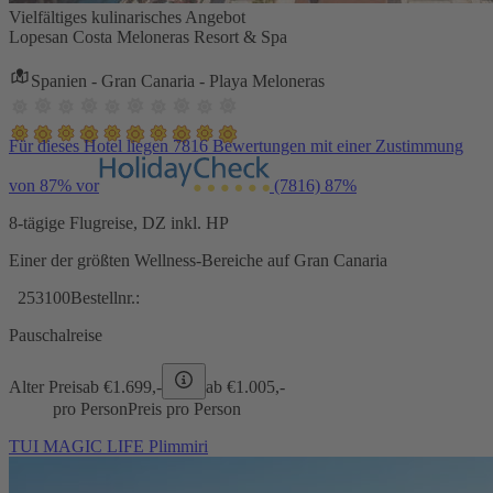
Vielfältiges kulinarisches Angebot
Lopesan Costa Meloneras Resort & Spa
Spanien - Gran Canaria - Playa Meloneras
Für dieses Hotel liegen 7816 Bewertungen mit einer Zustimmung
von 87% vor
(7816)
87%
8-tägige Flugreise, DZ inkl. HP
Einer der größten Wellness-Bereiche auf Gran Canaria
253100
Bestellnr.:
Pauschalreise
Alter Preis
ab €
1.699,-
ab €
1.005,-
pro Person
Preis pro Person
TUI MAGIC LIFE Plimmiri