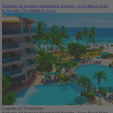
Barbados All Inclusive Strandurlaub Roulette - Accra Beach Hotel
& Spa oder The Abidah by Accra
Upgrade auf All Inclusive
Barbados All Inclusive Strandurlaub Roulette - Accra Beach Hotel