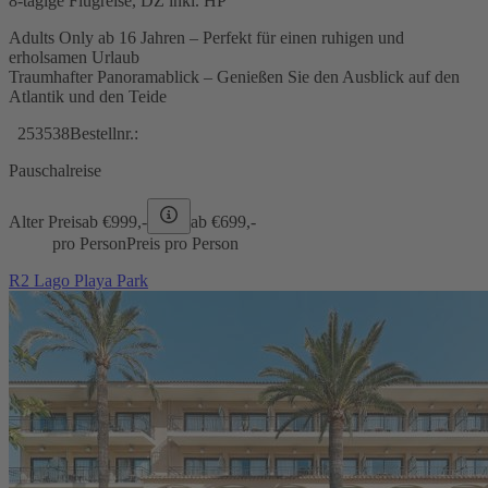
8-tägige Flugreise, DZ inkl. HP
Adults Only ab 16 Jahren – Perfekt für einen ruhigen und
erholsamen Urlaub
Traumhafter Panoramablick – Genießen Sie den Ausblick auf den
Atlantik und den Teide
253538
Bestellnr.:
Pauschalreise
Alter Preis
ab €
999,-
ab €
699,-
pro Person
Preis pro Person
R2 Lago Playa Park