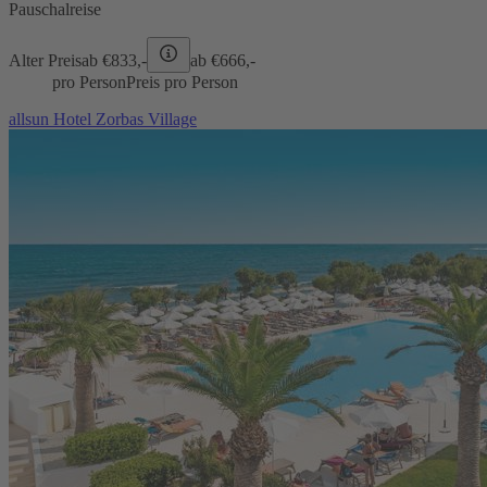
Pauschalreise
Alter Preis
ab €
833,-
ab €
666,-
pro Person
Preis pro Person
allsun Hotel Zorbas Village