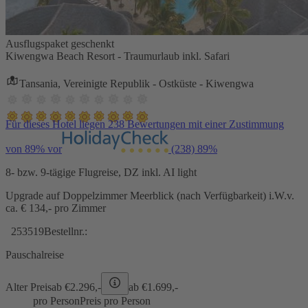
Ausflugspaket geschenkt
Kiwengwa Beach Resort - Traumurlaub inkl. Safari
Tansania, Vereinigte Republik - Ostküste - Kiwengwa
Für dieses Hotel liegen 238 Bewertungen mit einer Zustimmung
von 89% vor
(238)
89%
8- bzw. 9-tägige Flugreise, DZ inkl. AI light
Upgrade auf Doppelzimmer Meerblick (nach Verfügbarkeit) i.W.v.
ca. € 134,- pro Zimmer
253519
Bestellnr.:
Pauschalreise
Alter Preis
ab €
2.296,-
ab €
1.699,-
pro Person
Preis pro Person