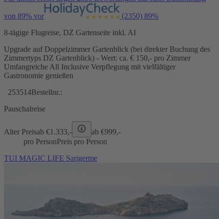
von 89% vor
(2350)
89%
8-tägige Flugreise, DZ Gartenseite inkl. AI
Upgrade auf Doppelzimmer Gartenblick (bei direkter Buchung des
Zimmertyps DZ Gartenblick) - Wert: ca. € 150,- pro Zimmer
Umfangreiche All Inclusive Verpflegung mit vielfältiger
Gastronomie genießen
253514
Bestellnr.:
Pauschalreise
Alter Preis
ab €
1.333,-
ab €
999,-
pro Person
Preis pro Person
TUI MAGIC LIFE Sarigerme