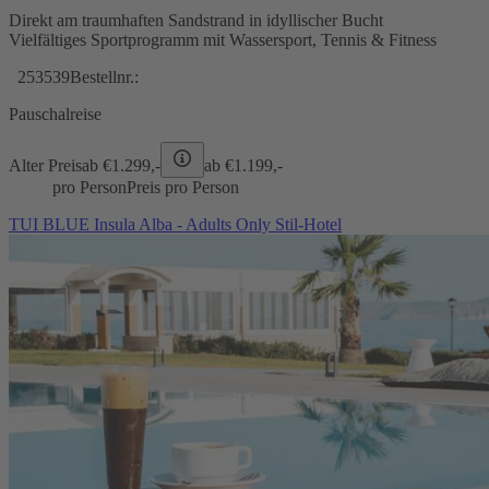
Direkt am traumhaften Sandstrand in idyllischer Bucht
Vielfältiges Sportprogramm mit Wassersport, Tennis & Fitness
253539
Bestellnr.:
Pauschalreise
Alter Preis
ab €
1.299,-
ab €
1.199,-
pro Person
Preis pro Person
TUI BLUE Insula Alba - Adults Only Stil-Hotel