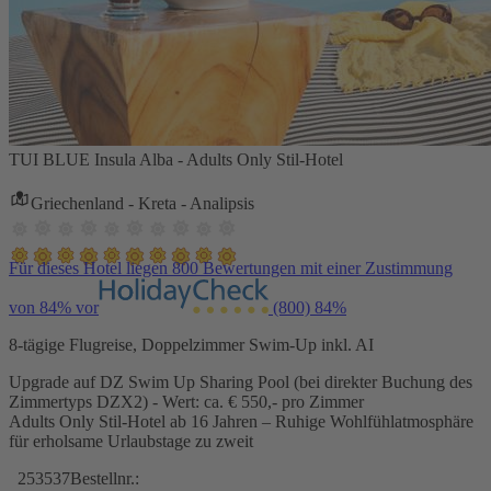
TUI BLUE Insula Alba - Adults Only Stil-Hotel
Griechenland - Kreta - Analipsis
Für dieses Hotel liegen 800 Bewertungen mit einer Zustimmung
von 84% vor
(800)
84%
8-tägige Flugreise, Doppelzimmer Swim-Up inkl. AI
Upgrade auf DZ Swim Up Sharing Pool (bei direkter Buchung des
Zimmertyps DZX2) - Wert: ca. € 550,- pro Zimmer
Adults Only Stil-Hotel ab 16 Jahren – Ruhige Wohlfühlatmosphäre
für erholsame Urlaubstage zu zweit
253537
Bestellnr.: