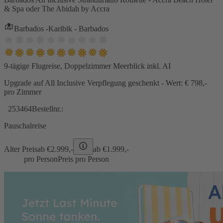
& Spa oder The Abidah by Accra
Barbados -Karibik - Barbados
9-tägige Flugreise, Doppelzimmer Meerblick inkl. AI
Upgrade auf All Inclusive Verpflegung geschenkt - Wert: € 798,-
pro Zimmer
253464
Bestellnr.:
Pauschalreise
Alter Preis
ab €
2.999,-
ab €
1.999,-
pro Person
Preis pro Person