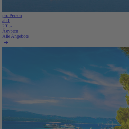
pro Person
ab €
291,-
Ägypten
Alle Angebote