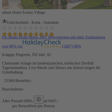
allsun Hotel Zorbas Village
Griechenland - Kreta - Anissaras
Für dieses Hotel liegen 2407 Bewertungen mit einer Zustimmung
von 96% vor
(2407)
96%
8-tägige Flugreise, DZ inkl. AI
Charmante Anlage im landestypischen, kretischen Dorfstil
Tagesanimation, Live-Musik und Shows am Abend sorgen für
Unterhaltung
253001
Bestellnr.:
Pauschalreise
Alter Preis
ab €
899,-
ab €
697,-
pro Person
Preis pro Person