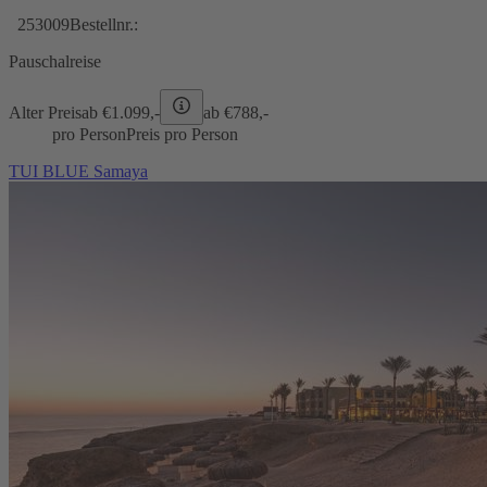
253009
Bestellnr.:
Pauschalreise
Alter Preis
ab €
1.099,-
ab €
788,-
pro Person
Preis pro Person
TUI BLUE Samaya