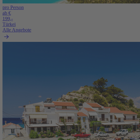
pro Person
ab €
199,-
Türkei
Alle Angebote