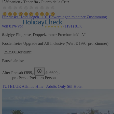
Spanien - Teneriffa - Puerto de la Cruz
Für dieses Hotel liegen 1191 Bewertungen mit einer Zustimmung
von 81% vor
(1191)
81%
8-tägige Flugreise, Doppelzimmer Premium inkl. AI
Kostenfreies Upgrade auf All Inclusive (Wert € 199.- pro Zimmer)
253500
Bestellnr.:
Pauschalreise
Alter Preis
ab €
899,-
ab €
699,-
pro Person
Preis pro Person
TUI BLUE Atlantic Hills - Adults Only Stil-Hotel