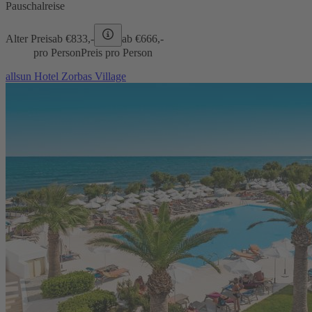
Pauschalreise
Alter Preis
ab €
833,-
ab €
666,-
pro Person
Preis pro Person
allsun Hotel Zorbas Village