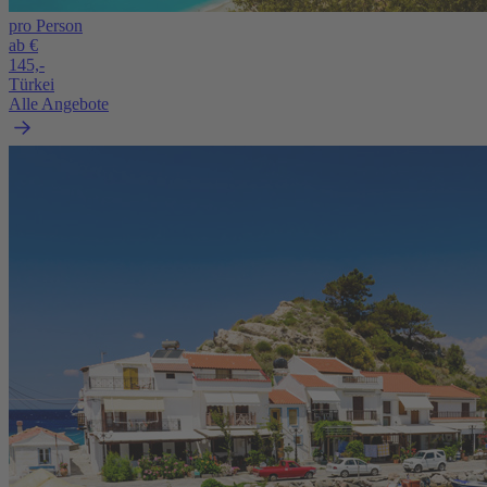
pro Person
ab €
145,-
Türkei
Alle Angebote