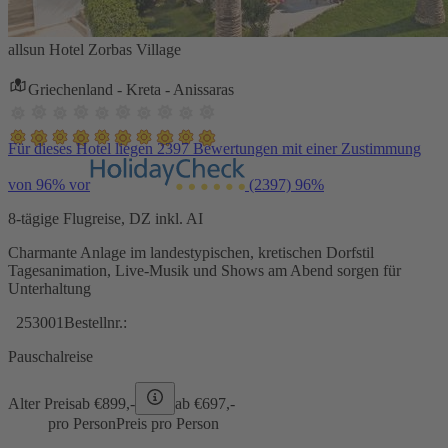
allsun Hotel Zorbas Village
Griechenland - Kreta - Anissaras
Für dieses Hotel liegen 2397 Bewertungen mit einer Zustimmung
von 96% vor
(2397)
96%
8-tägige Flugreise, DZ inkl. AI
Charmante Anlage im landestypischen, kretischen Dorfstil
Tagesanimation, Live-Musik und Shows am Abend sorgen für
Unterhaltung
253001
Bestellnr.:
Pauschalreise
Alter Preis
ab €
899,-
ab €
697,-
pro Person
Preis pro Person