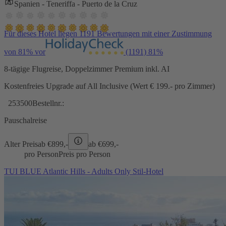
Spanien - Teneriffa - Puerto de la Cruz
Für dieses Hotel liegen 1191 Bewertungen mit einer Zustimmung
von 81% vor
(1191)
81%
8-tägige Flugreise, Doppelzimmer Premium inkl. AI
Kostenfreies Upgrade auf All Inclusive (Wert € 199.- pro Zimmer)
253500
Bestellnr.:
Pauschalreise
Alter Preis
ab €
899,-
ab €
699,-
pro Person
Preis pro Person
TUI BLUE Atlantic Hills - Adults Only Stil-Hotel