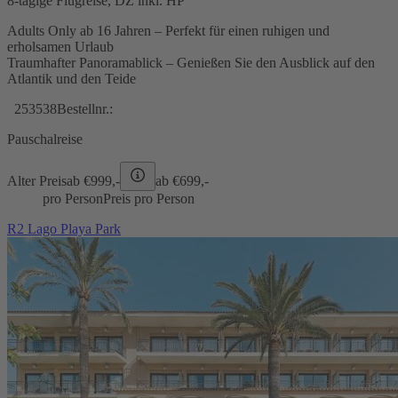
8-tägige Flugreise, DZ inkl. HP
Adults Only ab 16 Jahren – Perfekt für einen ruhigen und
erholsamen Urlaub
Traumhafter Panoramablick – Genießen Sie den Ausblick auf den
Atlantik und den Teide
253538
Bestellnr.:
Pauschalreise
Alter Preis
ab €
999,-
ab €
699,-
pro Person
Preis pro Person
R2 Lago Playa Park