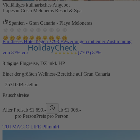
Vielfältiges kulinarisches Angebot
Lopesan Costa Meloneras Resort & Spa
Spanien - Gran Canaria - Playa Meloneras
Für dieses Hotel liegen 7793 Bewertungen mit einer Zustimmung
von 87% vor
(7793)
87%
8-tägige Flugreise, DZ inkl. HP
Einer der größten Wellness-Bereiche auf Gran Canaria
253100
Bestellnr.:
Pauschalreise
Alter Preis
ab €
1.699,-
ab €
1.005,-
pro Person
Preis pro Person
TUI MAGIC LIFE Plimmiri