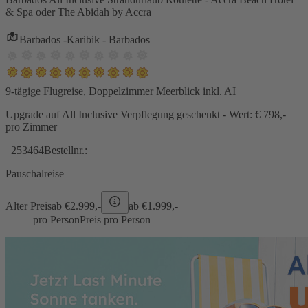
& Spa oder The Abidah by Accra
Barbados -Karibik - Barbados
9-tägige Flugreise, Doppelzimmer Meerblick inkl. AI
Upgrade auf All Inclusive Verpflegung geschenkt - Wert: € 798,-
pro Zimmer
253464
Bestellnr.:
Pauschalreise
Alter Preis
ab €
2.999,-
ab €
1.999,-
pro Person
Preis pro Person