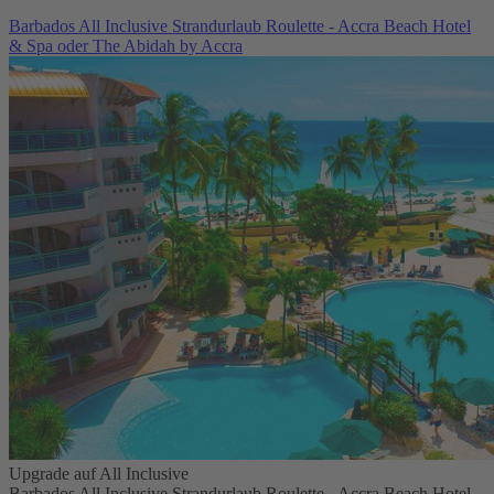
Barbados All Inclusive Strandurlaub Roulette - Accra Beach Hotel
& Spa oder The Abidah by Accra
Upgrade auf All Inclusive
Barbados All Inclusive Strandurlaub Roulette - Accra Beach Hotel