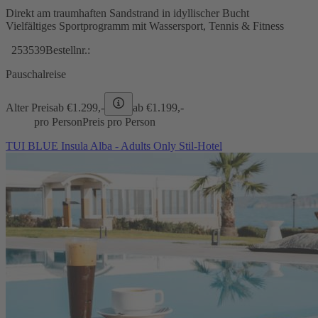
Direkt am traumhaften Sandstrand in idyllischer Bucht
Vielfältiges Sportprogramm mit Wassersport, Tennis & Fitness
253539
Bestellnr.:
Pauschalreise
Alter Preis
ab €
1.299,-
ab €
1.199,-
pro Person
Preis pro Person
TUI BLUE Insula Alba - Adults Only Stil-Hotel