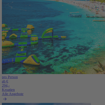
pro Person
ab €
294,-
Kroatien
Alle Angebote