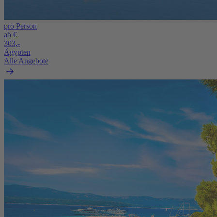
pro Person
ab €
303,-
Ägypten
Alle Angebote