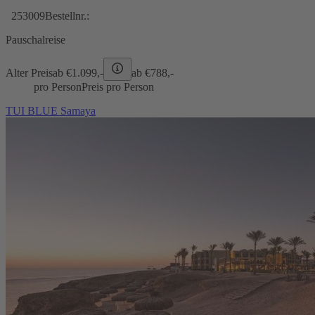
253009
Bestellnr.:
Pauschalreise
Alter Preis
ab €
1.099,-
ab €
788,-
pro Person
Preis pro Person
TUI BLUE Samaya