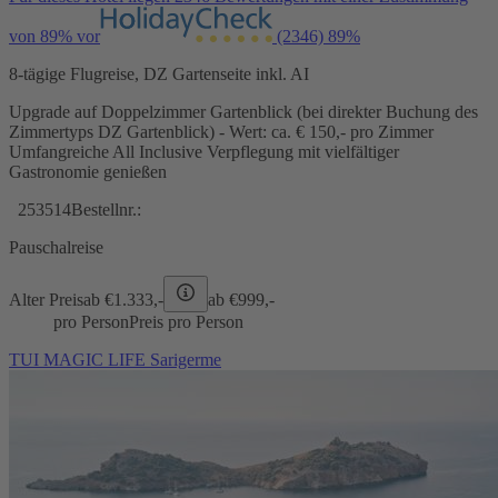
von 89% vor
(2346)
89%
8-tägige Flugreise, DZ Gartenseite inkl. AI
Upgrade auf Doppelzimmer Gartenblick (bei direkter Buchung des
Zimmertyps DZ Gartenblick) - Wert: ca. € 150,- pro Zimmer
Umfangreiche All Inclusive Verpflegung mit vielfältiger
Gastronomie genießen
253514
Bestellnr.:
Pauschalreise
Alter Preis
ab €
1.333,-
ab €
999,-
pro Person
Preis pro Person
TUI MAGIC LIFE Sarigerme