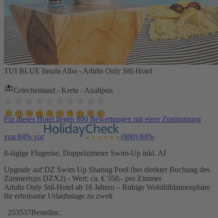
TUI BLUE Insula Alba - Adults Only Stil-Hotel
Griechenland - Kreta - Analipsis
Für dieses Hotel liegen 800 Bewertungen mit einer Zustimmung
von 84% vor
(800)
84%
8-tägige Flugreise, Doppelzimmer Swim-Up inkl. AI
Upgrade auf DZ Swim Up Sharing Pool (bei direkter Buchung des
Zimmertyps DZX2) - Wert: ca. € 550,- pro Zimmer
Adults Only Stil-Hotel ab 16 Jahren – Ruhige Wohlfühlatmosphäre
für erholsame Urlaubstage zu zweit
253537
Bestellnr.: