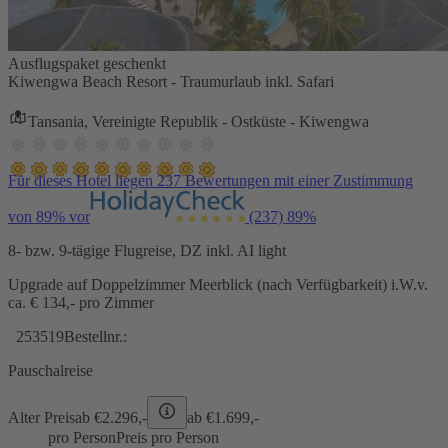
Ausflugspaket geschenkt
Kiwengwa Beach Resort - Traumurlaub inkl. Safari
Tansania, Vereinigte Republik - Ostküste - Kiwengwa
Für dieses Hotel liegen 237 Bewertungen mit einer Zustimmung
von 89% vor
(237)
89%
8- bzw. 9-tägige Flugreise, DZ inkl. AI light
Upgrade auf Doppelzimmer Meerblick (nach Verfügbarkeit) i.W.v.
ca. € 134,- pro Zimmer
253519
Bestellnr.:
Pauschalreise
Alter Preis
ab €
2.296,-
ab €
1.699,-
pro Person
Preis pro Person