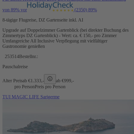
von 89% vor
(2350)
89%
8-tägige Flugreise, DZ Gartenseite inkl. AI
Upgrade auf Doppelzimmer Gartenblick (bei direkter Buchung des
Zimmertyps DZ Gartenblick) - Wert: ca. € 150,- pro Zimmer
Umfangreiche All Inclusive Verpflegung mit vielfältiger
Gastronomie genießen
253514
Bestellnr.:
Pauschalreise
Alter Preis
ab €
1.333,-
ab €
999,-
pro Person
Preis pro Person
TUI MAGIC LIFE Sarigerme