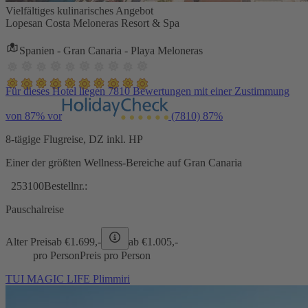
Vielfältiges kulinarisches Angebot
Lopesan Costa Meloneras Resort & Spa
Spanien - Gran Canaria - Playa Meloneras
Für dieses Hotel liegen 7810 Bewertungen mit einer Zustimmung
von 87% vor
(7810)
87%
8-tägige Flugreise, DZ inkl. HP
Einer der größten Wellness-Bereiche auf Gran Canaria
253100
Bestellnr.:
Pauschalreise
Alter Preis
ab €
1.699,-
ab €
1.005,-
pro Person
Preis pro Person
TUI MAGIC LIFE Plimmiri