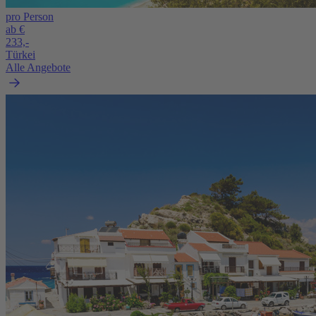
pro Person
ab €
233,-
Türkei
Alle Angebote