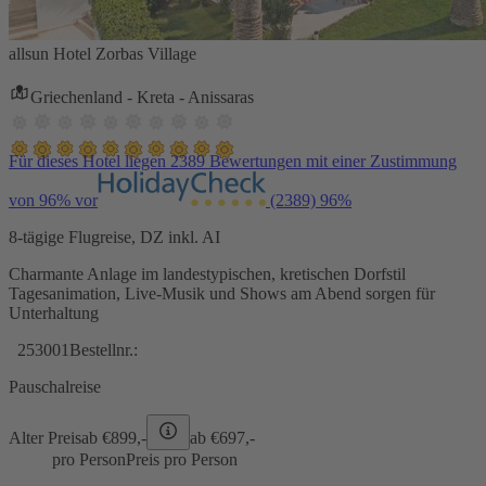
allsun Hotel Zorbas Village
Griechenland - Kreta - Anissaras
Für dieses Hotel liegen 2389 Bewertungen mit einer Zustimmung
von 96% vor
(2389)
96%
8-tägige Flugreise, DZ inkl. AI
Charmante Anlage im landestypischen, kretischen Dorfstil
Tagesanimation, Live-Musik und Shows am Abend sorgen für
Unterhaltung
253001
Bestellnr.:
Pauschalreise
Alter Preis
ab €
899,-
ab €
697,-
pro Person
Preis pro Person