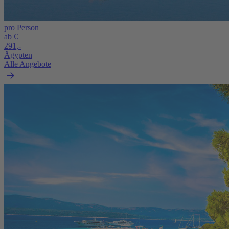
pro Person
ab €
291,-
Ägypten
Alle Angebote