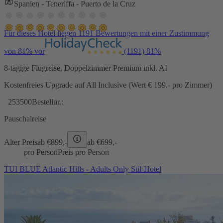
Spanien - Teneriffa - Puerto de la Cruz
Für dieses Hotel liegen 1191 Bewertungen mit einer Zustimmung
von 81% vor
(1191)
81%
8-tägige Flugreise, Doppelzimmer Premium inkl. AI
Kostenfreies Upgrade auf All Inclusive (Wert € 199.- pro Zimmer)
253500
Bestellnr.:
Pauschalreise
Alter Preis
ab €
899,-
ab €
699,-
pro Person
Preis pro Person
TUI BLUE Atlantic Hills - Adults Only Stil-Hotel