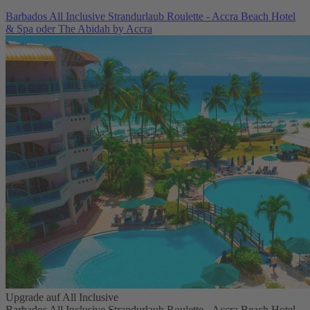
Barbados All Inclusive Strandurlaub Roulette - Accra Beach Hotel
& Spa oder The Abidah by Accra
Upgrade auf All Inclusive
Barbados All Inclusive Strandurlaub Roulette - Accra Beach Hotel