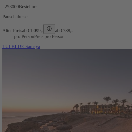
253009
Bestellnr.:
Pauschalreise
Alter Preis
ab €
1.099,-
ab €
788,-
pro Person
Preis pro Person
TUI BLUE Samaya