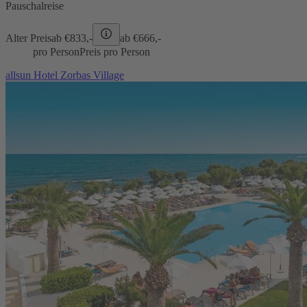
Pauschalreise
Alter Preis
ab €
833,-
ab €
666,-
pro Person
Preis pro Person
allsun Hotel Zorbas Village