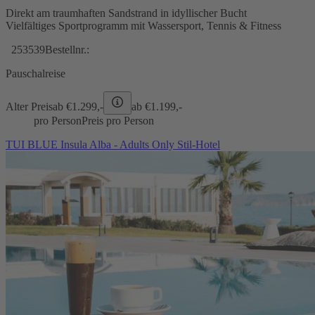
Direkt am traumhaften Sandstrand in idyllischer Bucht
Vielfältiges Sportprogramm mit Wassersport, Tennis & Fitness
253539
Bestellnr.:
Pauschalreise
Alter Preis
ab €
1.299,-
ab €
1.199,-
pro Person
Preis pro Person
TUI BLUE Insula Alba - Adults Only Stil-Hotel