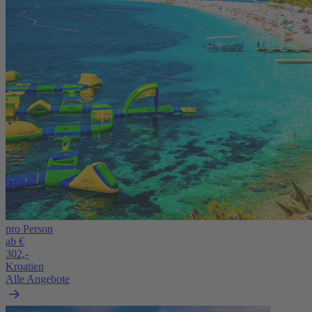
pro Person
ab €
302,-
Kroatien
Alle Angebote