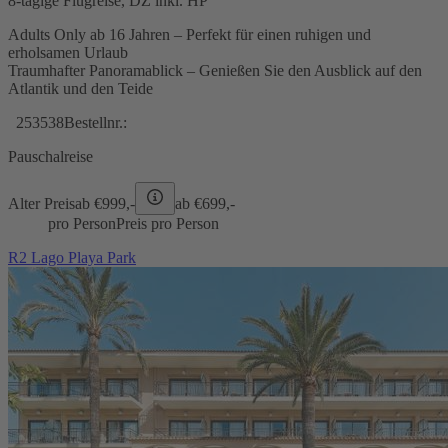
8-tägige Flugreise, DZ inkl. HP
Adults Only ab 16 Jahren – Perfekt für einen ruhigen und
erholsamen Urlaub
Traumhafter Panoramablick – Genießen Sie den Ausblick auf den
Atlantik und den Teide
253538
Bestellnr.:
Pauschalreise
Alter Preis
ab €
999,-
ab €
699,-
pro Person
Preis pro Person
R2 Lago Playa Park