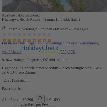
Ausflugspaket geschenkt
Kiwengwa Beach Resort - Traumurlaub inkl. Safari
Tansania, Vereinigte Republik - Ostküste - Kiwengwa
Für dieses Hotel liegen 238 Bewertungen mit einer Zustimmung
von 89% vor
(238)
89%
8- bzw. 9-tägige Flugreise, DZ inkl. AI light
Upgrade auf Doppelzimmer Meerblick (nach Verfügbarkeit) i.W.v.
ca. € 134,- pro Zimmer
253519
Bestellnr.:
Pauschalreise
Alter Preis
ab €
2.296,-
ab €
1.699,-
pro Person
Preis pro Person