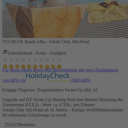
TUI BLUE Insula Alba - Adults Only Stil-Hotel
Griechenland - Kreta - Analipsis
Für dieses Hotel liegen 800 Bewertungen mit einer Zustimmung
von 84% vor
(800)
84%
8-tägige Flugreise, Doppelzimmer Swim-Up inkl. AI
Upgrade auf DZ Swim Up Sharing Pool (bei direkter Buchung des
Zimmertyps DZX2) - Wert: ca. € 550,- pro Zimmer
Adults Only Stil-Hotel ab 16 Jahren – Ruhige Wohlfühlatmosphäre
für erholsame Urlaubstage zu zweit
253537
Bestellnr.: