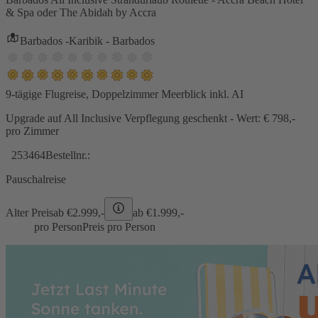
& Spa oder The Abidah by Accra
Barbados -Karibik - Barbados
9-tägige Flugreise, Doppelzimmer Meerblick inkl. AI
Upgrade auf All Inclusive Verpflegung geschenkt - Wert: € 798,-
pro Zimmer
253464
Bestellnr.:
Pauschalreise
Alter Preis
ab €
2.999,-
ab €
1.999,-
pro Person
Preis pro Person