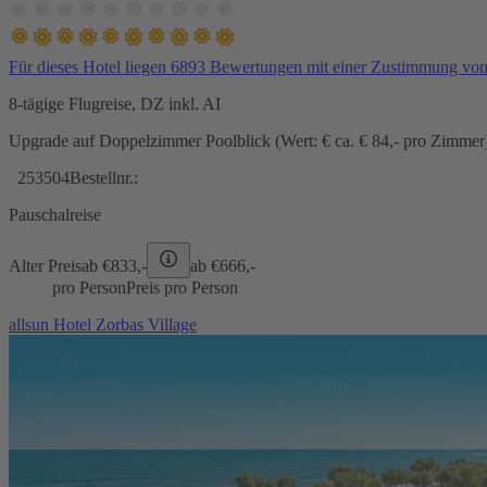
Für dieses Hotel liegen 6893 Bewertungen mit einer Zustimmung vo
8-tägige Flugreise, DZ inkl. AI
Upgrade auf Doppelzimmer Poolblick (Wert: € ca. € 84,- pro Zimmer) 
253504
Bestellnr.:
Pauschalreise
Alter Preis
ab €
833,-
ab €
666,-
pro Person
Preis pro Person
allsun Hotel Zorbas Village