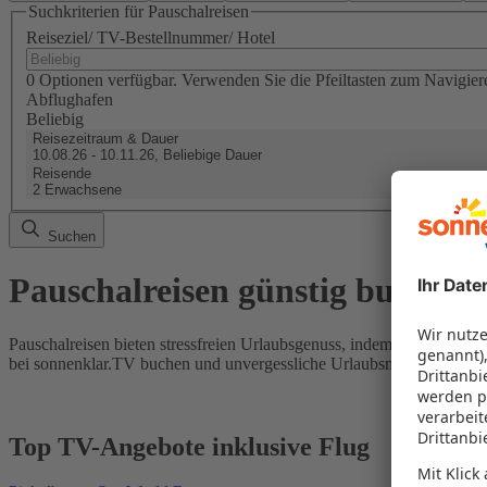
Suchkriterien für Pauschalreisen
Reiseziel/ TV-Bestellnummer/ Hotel
0 Optionen verfügbar. Verwenden Sie die Pfeiltasten zum Navigier
Abflughafen
Beliebig
Reisezeitraum & Dauer
10.08.26 - 10.11.26, Beliebige Dauer
Reisende
2 Erwachsene
Suchen
Pauschalreisen günstig buchen
Pauschalreisen bieten stressfreien Urlaubsgenuss, indem Flug und Hot
bei sonnenklar.TV buchen und unvergessliche Urlaubsmomente erleb
Top TV-Angebote inklusive Flug