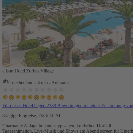
allsun Hotel Zorbas Village
Griechenland - Kreta - Anissaras
Für dieses Hotel liegen 2389 Bewertungen mit einer Zustimmung vo
8-tägige Flugreise, DZ inkl. AI
Charmante Anlage im landestypischen, kretischen Dorfstil
Tagesanimation, Live-Musik und Shows am Abend sorgen für Unterh