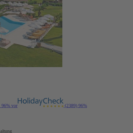
n 96% vor
(2389)
96%
altung