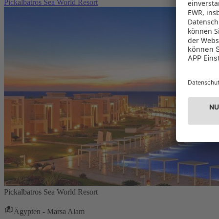
Pickalbatros Sea World Resort
Pickalbatros Sea World Resort
Ägypten - Marsa Alam