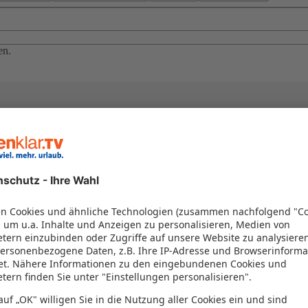
en.
el in einem Paket kombiniert werden – das spart Zeit und Geld. Nutzen 
en!