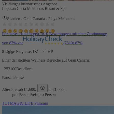
Vielfältiges kulinarisches Angebot
Lopesan Costa Meloneras Resort & Spa
Spanien - Gran Canaria - Playa Meloneras
Für dieses Hotel liegen 7810 Bewertungen mit einer Zustimmung
von 87% vor
(7810)
87%
8-tägige Flugreise, DZ inkl. HP
Einer der größten Wellness-Bereiche auf Gran Canaria
253100
Bestellnr.:
Pauschalreise
Alter Preis
ab €
1.699,-
ab €
1.005,-
pro Person
Preis pro Person
TUI MAGIC LIFE Plimmiri