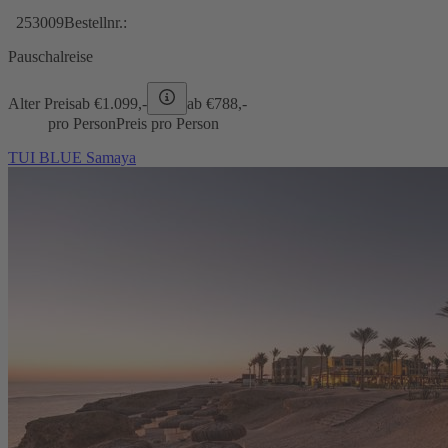
253009
Bestellnr.:
Pauschalreise
Alter Preis
ab €
1.099,-
ab €
788,-
pro Person
Preis pro Person
TUI BLUE Samaya