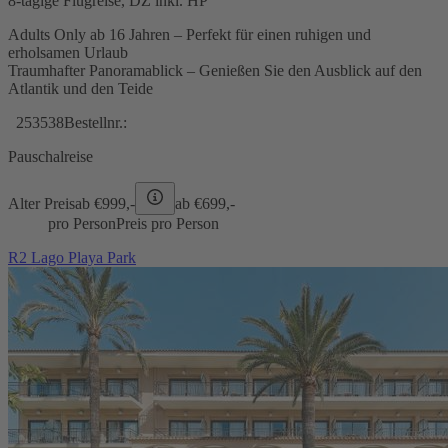
8-tägige Flugreise, DZ inkl. HP
Adults Only ab 16 Jahren – Perfekt für einen ruhigen und
erholsamen Urlaub
Traumhafter Panoramablick – Genießen Sie den Ausblick auf den
Atlantik und den Teide
253538
Bestellnr.:
Pauschalreise
Alter Preis
ab €
999,-
ab €
699,-
pro Person
Preis pro Person
R2 Lago Playa Park