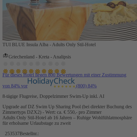
TUI BLUE Insula Alba - Adults Only Stil-Hotel
Griechenland - Kreta - Analipsis
Für dieses Hotel liegen 800 Bewertungen mit einer Zustimmung
von 84% vor
(800)
84%
8-tägige Flugreise, Doppelzimmer Swim-Up inkl. AI
Upgrade auf DZ Swim Up Sharing Pool (bei direkter Buchung des
Zimmertyps DZX2) - Wert: ca. € 550,- pro Zimmer
Adults Only Stil-Hotel ab 16 Jahren – Ruhige Wohlfühlatmosphäre
für erholsame Urlaubstage zu zweit
253537
Bestellnr.: