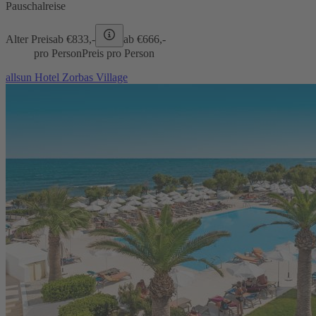
Pauschalreise
Alter Preis
ab €
833,-
ab €
666,-
pro Person
Preis pro Person
allsun Hotel Zorbas Village