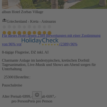
allsun Hotel Zorbas Village
Griechenland - Kreta - Anissaras
Für dieses Hotel liegen 2389 Bewertungen mit einer Zustimmung
von 96% vor
(2389)
96%
8-tägige Flugreise, DZ inkl. AI
Charmante Anlage im landestypischen, kretischen Dorfstil
Tagesanimation, Live-Musik und Shows am Abend sorgen für
Unterhaltung
253001
Bestellnr.:
Pauschalreise
Alter Preis
ab €
899,-
ab €
697,-
pro Person
Preis pro Person