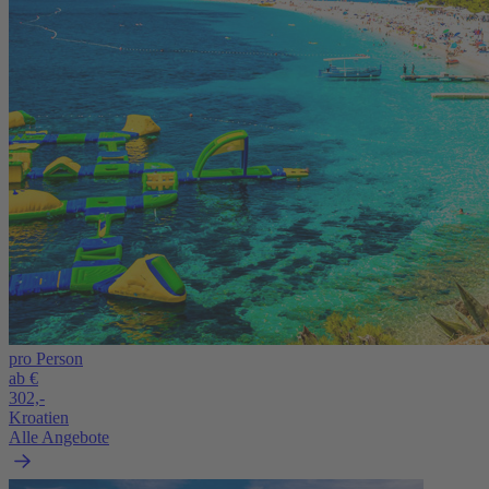
pro Person
ab €
302,-
Kroatien
Alle Angebote