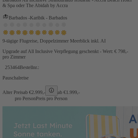
& Spa oder The Abidah by Accra
Barbados -Karibik - Barbados
9-tägige Flugreise, Doppelzimmer Meerblick inkl. AI
Upgrade auf All Inclusive Verpflegung geschenkt - Wert: € 798,-
pro Zimmer
253464
Bestellnr.:
Pauschalreise
Alter Preis
ab €
2.999,-
ab €
1.999,-
pro Person
Preis pro Person