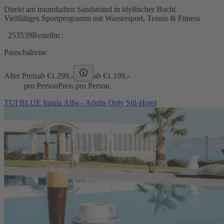
Direkt am traumhaften Sandstrand in idyllischer Bucht
Vielfältiges Sportprogramm mit Wassersport, Tennis & Fitness
253539
Bestellnr.:
Pauschalreise
Alter Preis
ab €
1.299,-
ab €
1.199,-
pro Person
Preis pro Person
TUI BLUE Insula Alba - Adults Only Stil-Hotel