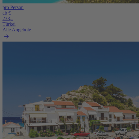
pro Person
ab €
233,-
Türkei
Alle Angebote