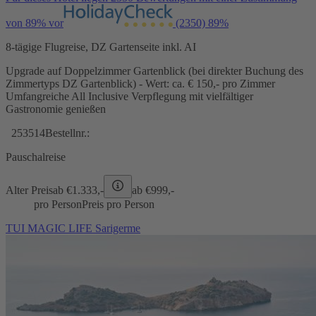
von 89% vor
(2350)
89%
8-tägige Flugreise, DZ Gartenseite inkl. AI
Upgrade auf Doppelzimmer Gartenblick (bei direkter Buchung des
Zimmertyps DZ Gartenblick) - Wert: ca. € 150,- pro Zimmer
Umfangreiche All Inclusive Verpflegung mit vielfältiger
Gastronomie genießen
253514
Bestellnr.:
Pauschalreise
Alter Preis
ab €
1.333,-
ab €
999,-
pro Person
Preis pro Person
TUI MAGIC LIFE Sarigerme