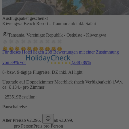
Ausflugspaket geschenkt
Kiwengwa Beach Resort - Traumurlaub inkl. Safari
Tansania, Vereinigte Republik - Ostküste - Kiwengwa
Für dieses Hotel liegen 238 Bewertungen mit einer Zustimmung
von 89% vor
(238)
89%
8- bzw. 9-tägige Flugreise, DZ inkl. AI light
Upgrade auf Doppelzimmer Meerblick (nach Verfügbarkeit) i.W.v.
ca. € 134,- pro Zimmer
253519
Bestellnr.:
Pauschalreise
Alter Preis
ab €
2.296,-
ab €
1.699,-
pro Person
Preis pro Person