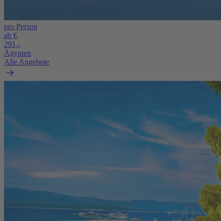
pro Person
ab €
291,-
Ägypten
Alle Angebote