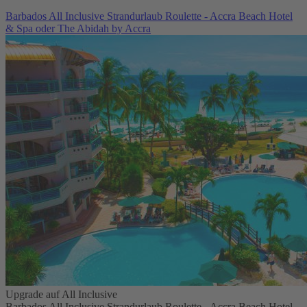
Barbados All Inclusive Strandurlaub Roulette - Accra Beach Hotel
& Spa oder The Abidah by Accra
Upgrade auf All Inclusive
Barbados All Inclusive Strandurlaub Roulette - Accra Beach Hotel