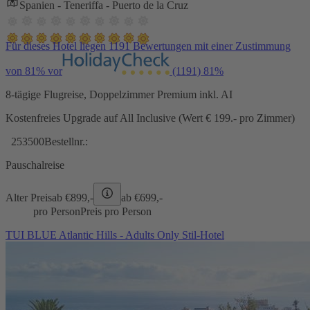
Spanien - Teneriffa - Puerto de la Cruz
Für dieses Hotel liegen 1191 Bewertungen mit einer Zustimmung
von 81% vor
(1191)
81%
8-tägige Flugreise, Doppelzimmer Premium inkl. AI
Kostenfreies Upgrade auf All Inclusive (Wert € 199.- pro Zimmer)
253500
Bestellnr.:
Pauschalreise
Alter Preis
ab €
899,-
ab €
699,-
pro Person
Preis pro Person
TUI BLUE Atlantic Hills - Adults Only Stil-Hotel