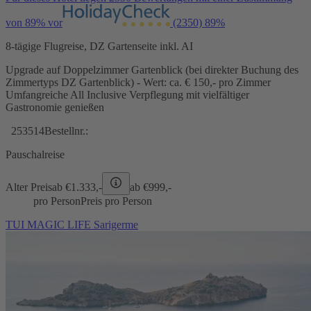
von 89% vor
(2350)
89%
8-tägige Flugreise, DZ Gartenseite inkl. AI
Upgrade auf Doppelzimmer Gartenblick (bei direkter Buchung des
Zimmertyps DZ Gartenblick) - Wert: ca. € 150,- pro Zimmer
Umfangreiche All Inclusive Verpflegung mit vielfältiger
Gastronomie genießen
253514
Bestellnr.:
Pauschalreise
Alter Preis
ab €
1.333,-
ab €
999,-
pro Person
Preis pro Person
TUI MAGIC LIFE Sarigerme