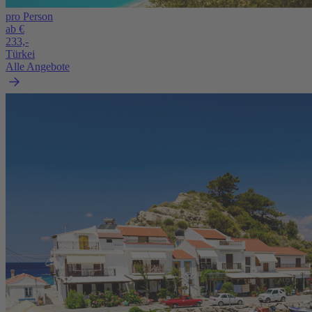
pro Person
ab €
233,-
Türkei
Alle Angebote