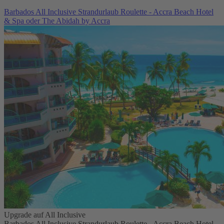
Barbados All Inclusive Strandurlaub Roulette - Accra Beach Hotel
& Spa oder The Abidah by Accra
Upgrade auf All Inclusive
Barbados All Inclusive Strandurlaub Roulette - Accra Beach Hotel