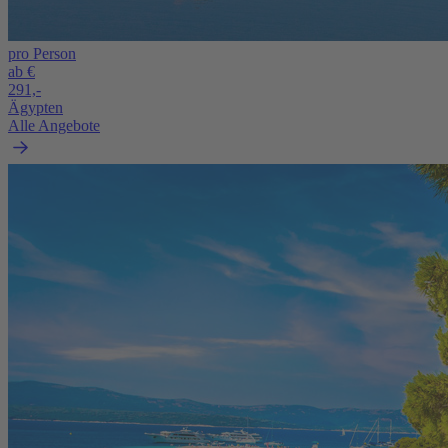
pro Person
ab €
291,-
Ägypten
Alle Angebote