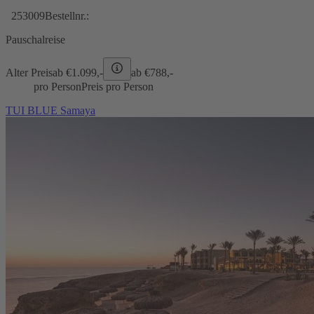
253009
Bestellnr.:
Pauschalreise
Alter Preis
ab €
1.099,-
ab €
788,-
pro Person
Preis pro Person
TUI BLUE Samaya