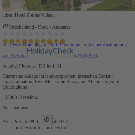
allsun Hotel Zorbas Village
Griechenland - Kreta - Anissaras
Für dieses Hotel liegen 2389 Bewertungen mit einer Zustimmung
von 96% vor
(2389)
96%
8-tägige Flugreise, DZ inkl. AI
Charmante Anlage im landestypischen, kretischen Dorfstil
Tagesanimation, Live-Musik und Shows am Abend sorgen für
Unterhaltung
253001
Bestellnr.:
Pauschalreise
Alter Preis
ab €
899,-
ab €
697,-
pro Person
Preis pro Person