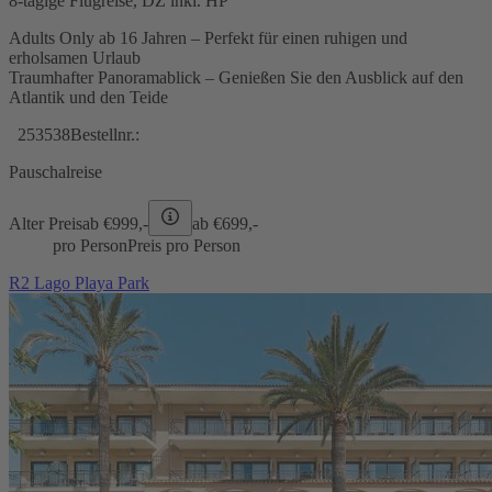
8-tägige Flugreise, DZ inkl. HP
Adults Only ab 16 Jahren – Perfekt für einen ruhigen und
erholsamen Urlaub
Traumhafter Panoramablick – Genießen Sie den Ausblick auf den
Atlantik und den Teide
253538
Bestellnr.:
Pauschalreise
Alter Preis
ab €
999,-
ab €
699,-
pro Person
Preis pro Person
R2 Lago Playa Park