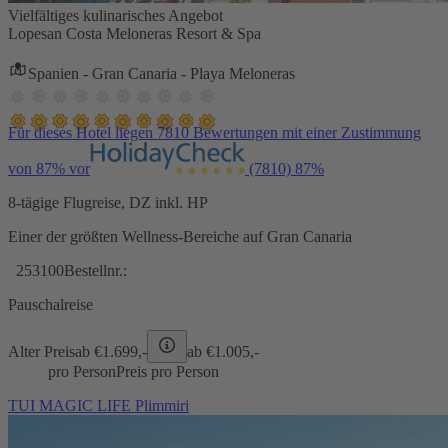
Vielfältiges kulinarisches Angebot
Lopesan Costa Meloneras Resort & Spa
Spanien - Gran Canaria - Playa Meloneras
Für dieses Hotel liegen 7810 Bewertungen mit einer Zustimmung
von 87% vor
(7810)
87%
8-tägige Flugreise, DZ inkl. HP
Einer der größten Wellness-Bereiche auf Gran Canaria
253100
Bestellnr.:
Pauschalreise
Alter Preis
ab €
1.699,-
ab €
1.005,-
pro Person
Preis pro Person
TUI MAGIC LIFE Plimmiri