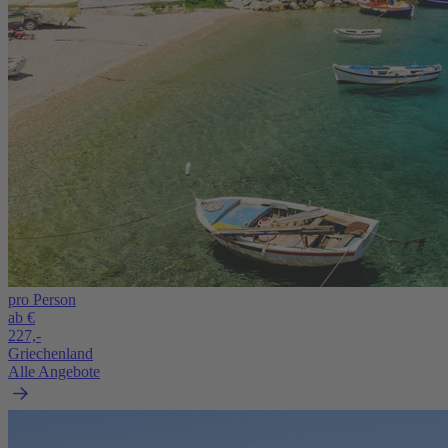
pro Person
ab €
227,-
Griechenland
Alle Angebote