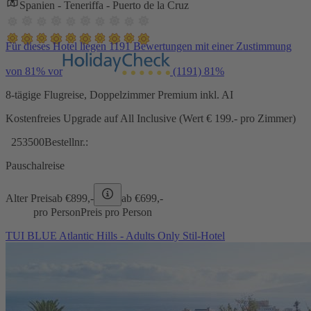
Spanien - Teneriffa - Puerto de la Cruz
Für dieses Hotel liegen 1191 Bewertungen mit einer Zustimmung
von 81% vor
(1191)
81%
8-tägige Flugreise, Doppelzimmer Premium inkl. AI
Kostenfreies Upgrade auf All Inclusive (Wert € 199.- pro Zimmer)
253500
Bestellnr.:
Pauschalreise
Alter Preis
ab €
899,-
ab €
699,-
pro Person
Preis pro Person
TUI BLUE Atlantic Hills - Adults Only Stil-Hotel