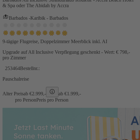
& Spa oder The Abidah by Accra
Barbados -Karibik - Barbados
9-tägige Flugreise, Doppelzimmer Meerblick inkl. AI
Upgrade auf All Inclusive Verpflegung geschenkt - Wert: € 798,-
pro Zimmer
253464
Bestellnr.:
Pauschalreise
Alter Preis
ab €
2.999,-
ab €
1.999,-
pro Person
Preis pro Person