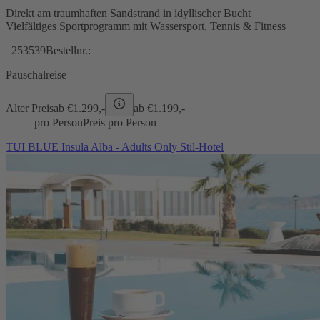
Direkt am traumhaften Sandstrand in idyllischer Bucht
Vielfältiges Sportprogramm mit Wassersport, Tennis & Fitness
253539
Bestellnr.:
Pauschalreise
Alter Preis
ab €
1.299,-
ab €
1.199,-
pro Person
Preis pro Person
TUI BLUE Insula Alba - Adults Only Stil-Hotel