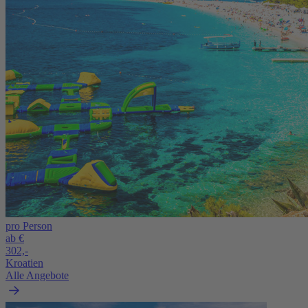
pro Person
ab €
302,-
Kroatien
Alle Angebote