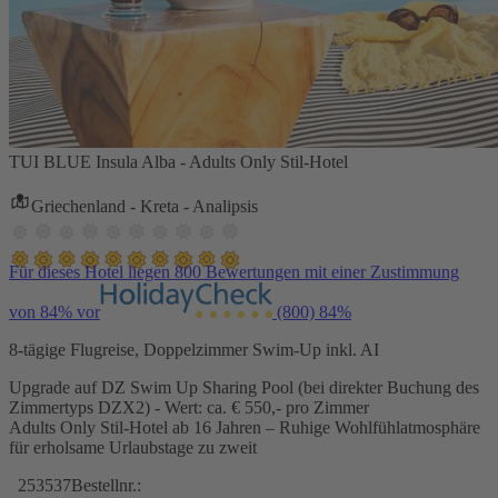
TUI BLUE Insula Alba - Adults Only Stil-Hotel
Griechenland - Kreta - Analipsis
Für dieses Hotel liegen 800 Bewertungen mit einer Zustimmung
von 84% vor
(800)
84%
8-tägige Flugreise, Doppelzimmer Swim-Up inkl. AI
Upgrade auf DZ Swim Up Sharing Pool (bei direkter Buchung des
Zimmertyps DZX2) - Wert: ca. € 550,- pro Zimmer
Adults Only Stil-Hotel ab 16 Jahren – Ruhige Wohlfühlatmosphäre
für erholsame Urlaubstage zu zweit
253537
Bestellnr.: