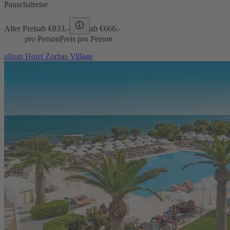
Pauschalreise
Alter Preis
ab €
833,-
ab €
666,-
pro Person
Preis pro Person
allsun Hotel Zorbas Village