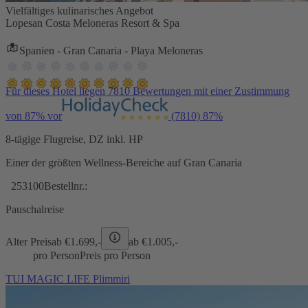
Vielfältiges kulinarisches Angebot
Lopesan Costa Meloneras Resort & Spa
Spanien - Gran Canaria - Playa Meloneras
Für dieses Hotel liegen 7810 Bewertungen mit einer Zustimmung
von 87% vor
(7810)
87%
8-tägige Flugreise, DZ inkl. HP
Einer der größten Wellness-Bereiche auf Gran Canaria
253100
Bestellnr.:
Pauschalreise
Alter Preis
ab €
1.699,-
ab €
1.005,-
pro Person
Preis pro Person
TUI MAGIC LIFE Plimmiri