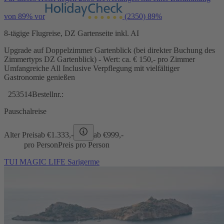
von 89% vor
(2350)
89%
8-tägige Flugreise, DZ Gartenseite inkl. AI
Upgrade auf Doppelzimmer Gartenblick (bei direkter Buchung des
Zimmertyps DZ Gartenblick) - Wert: ca. € 150,- pro Zimmer
Umfangreiche All Inclusive Verpflegung mit vielfältiger
Gastronomie genießen
253514
Bestellnr.:
Pauschalreise
Alter Preis
ab €
1.333,-
ab €
999,-
pro Person
Preis pro Person
TUI MAGIC LIFE Sarigerme