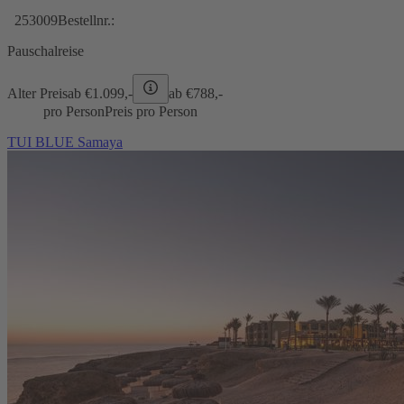
253009
Bestellnr.:
Pauschalreise
Alter Preis
ab €
1.099,-
ab €
788,-
pro Person
Preis pro Person
TUI BLUE Samaya