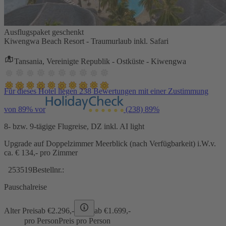
Ausflugspaket geschenkt
Kiwengwa Beach Resort - Traumurlaub inkl. Safari
Tansania, Vereinigte Republik - Ostküste - Kiwengwa
Für dieses Hotel liegen 238 Bewertungen mit einer Zustimmung
von 89% vor
(238)
89%
8- bzw. 9-tägige Flugreise, DZ inkl. AI light
Upgrade auf Doppelzimmer Meerblick (nach Verfügbarkeit) i.W.v.
ca. € 134,- pro Zimmer
253519
Bestellnr.:
Pauschalreise
Alter Preis
ab €
2.296,-
ab €
1.699,-
pro Person
Preis pro Person