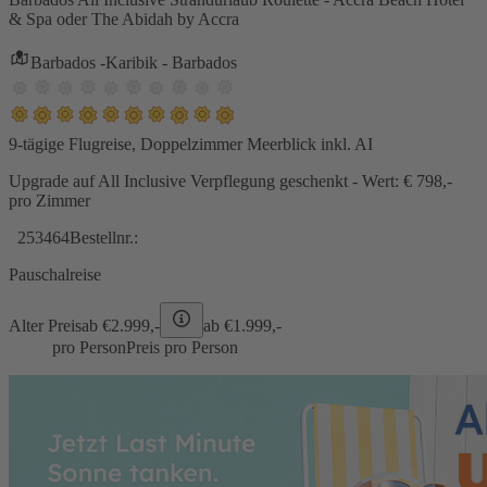
& Spa oder The Abidah by Accra
Barbados -Karibik - Barbados
9-tägige Flugreise, Doppelzimmer Meerblick inkl. AI
Upgrade auf All Inclusive Verpflegung geschenkt - Wert: € 798,-
pro Zimmer
253464
Bestellnr.:
Pauschalreise
Alter Preis
ab €
2.999,-
ab €
1.999,-
pro Person
Preis pro Person