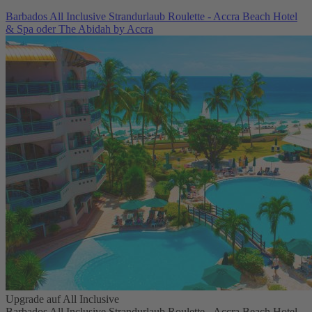
Barbados All Inclusive Strandurlaub Roulette - Accra Beach Hotel
& Spa oder The Abidah by Accra
Upgrade auf All Inclusive
Barbados All Inclusive Strandurlaub Roulette - Accra Beach Hotel