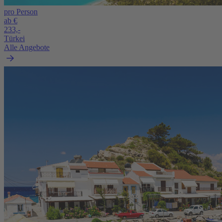
pro Person
ab €
233,-
Türkei
Alle Angebote