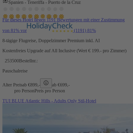
Spanien - Teneriffa - Puerto de la Cruz
Für dieses Hotel liegen 1191 Bewertungen mit einer Zustimmung
von 81% vor
(1191)
81%
8-tägige Flugreise, Doppelzimmer Premium inkl. AI
Kostenfreies Upgrade auf All Inclusive (Wert € 199.- pro Zimmer)
253500
Bestellnr.:
Pauschalreise
Alter Preis
ab €
899,-
ab €
699,-
pro Person
Preis pro Person
TUI BLUE Atlantic Hills - Adults Only Stil-Hotel