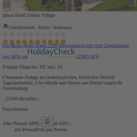
allsun Hotel Zorbas Village
Griechenland - Kreta - Anissaras
Für dieses Hotel liegen 2389 Bewertungen mit einer Zustimmung
von 96% vor
(2389)
96%
8-tägige Flugreise, DZ inkl. AI
Charmante Anlage im landestypischen, kretischen Dorfstil
Tagesanimation, Live-Musik und Shows am Abend sorgen für
Unterhaltung
253001
Bestellnr.:
Pauschalreise
Alter Preis
ab €
899,-
ab €
697,-
pro Person
Preis pro Person