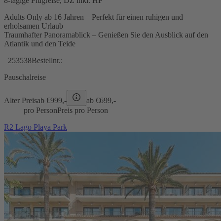
8-tägige Flugreise, DZ inkl. HP
Adults Only ab 16 Jahren – Perfekt für einen ruhigen und
erholsamen Urlaub
Traumhafter Panoramablick – Genießen Sie den Ausblick auf den
Atlantik und den Teide
253538
Bestellnr.:
Pauschalreise
Alter Preis
ab €
999,-
ab €
699,-
pro Person
Preis pro Person
R2 Lago Playa Park