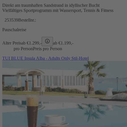
Direkt am traumhaften Sandstrand in idyllischer Bucht
Vielfältiges Sportprogramm mit Wassersport, Tennis & Fitness
253539
Bestellnr.:
Pauschalreise
Alter Preis
ab €
1.299,-
ab €
1.199,-
pro Person
Preis pro Person
TUI BLUE Insula Alba - Adults Only Stil-Hotel