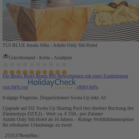
TUI BLUE Insula Alba - Adults Only Stil-Hotel
Griechenland - Kreta - Analipsis
Für dieses Hotel liegen 800 Bewertungen mit einer Zustimmung
von 84% vor
(800)
84%
8-tägige Flugreise, Doppelzimmer Swim-Up inkl. AI
Upgrade auf DZ Swim Up Sharing Pool (bei direkter Buchung des
Zimmertyps DZX2) - Wert: ca. € 550,- pro Zimmer
Adults Only Stil-Hotel ab 16 Jahren – Ruhige Wohlfühlatmosphäre
für erholsame Urlaubstage zu zweit
253537
Bestellnr.: