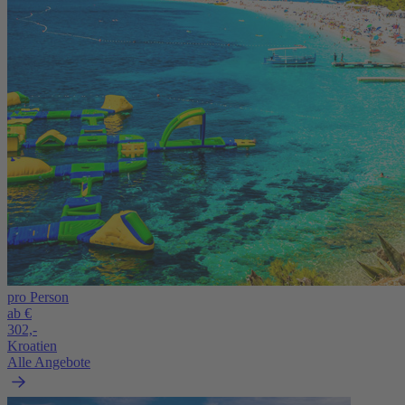
pro Person
ab €
302,-
Kroatien
Alle Angebote