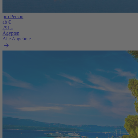
pro Person
ab €
291,-
Ägypten
Alle Angebote