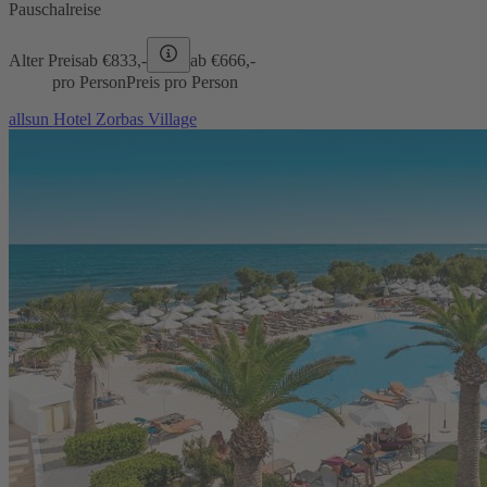
Pauschalreise
Alter Preis
ab €
833,-
ab €
666,-
pro Person
Preis pro Person
allsun Hotel Zorbas Village