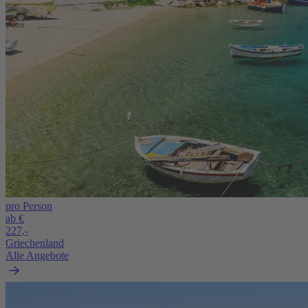
pro Person
ab €
227,-
Griechenland
Alle Angebote