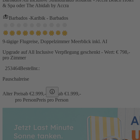
& Spa oder The Abidah by Accra
Barbados -Karibik - Barbados
9-tägige Flugreise, Doppelzimmer Meerblick inkl. AI
Upgrade auf All Inclusive Verpflegung geschenkt - Wert: € 798,-
pro Zimmer
253464
Bestellnr.:
Pauschalreise
Alter Preis
ab €
2.999,-
ab €
1.999,-
pro Person
Preis pro Person