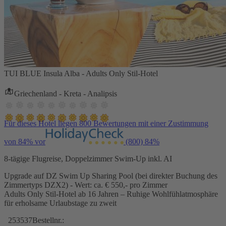
TUI BLUE Insula Alba - Adults Only Stil-Hotel
Griechenland - Kreta - Analipsis
Für dieses Hotel liegen 800 Bewertungen mit einer Zustimmung
von 84% vor
(800)
84%
8-tägige Flugreise, Doppelzimmer Swim-Up inkl. AI
Upgrade auf DZ Swim Up Sharing Pool (bei direkter Buchung des
Zimmertyps DZX2) - Wert: ca. € 550,- pro Zimmer
Adults Only Stil-Hotel ab 16 Jahren – Ruhige Wohlfühlatmosphäre
für erholsame Urlaubstage zu zweit
253537
Bestellnr.: