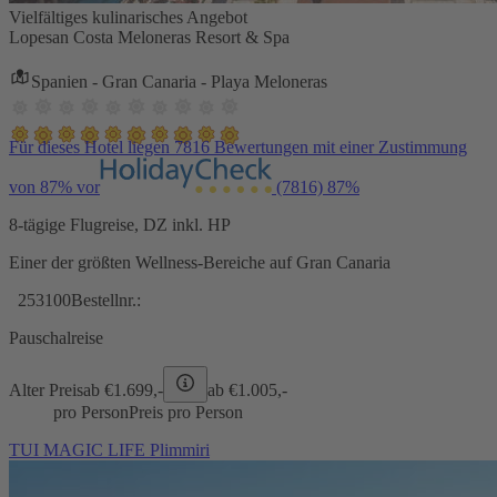
Vielfältiges kulinarisches Angebot
Lopesan Costa Meloneras Resort & Spa
Spanien - Gran Canaria - Playa Meloneras
Für dieses Hotel liegen 7816 Bewertungen mit einer Zustimmung
von 87% vor
(7816)
87%
8-tägige Flugreise, DZ inkl. HP
Einer der größten Wellness-Bereiche auf Gran Canaria
253100
Bestellnr.:
Pauschalreise
Alter Preis
ab €
1.699,-
ab €
1.005,-
pro Person
Preis pro Person
TUI MAGIC LIFE Plimmiri