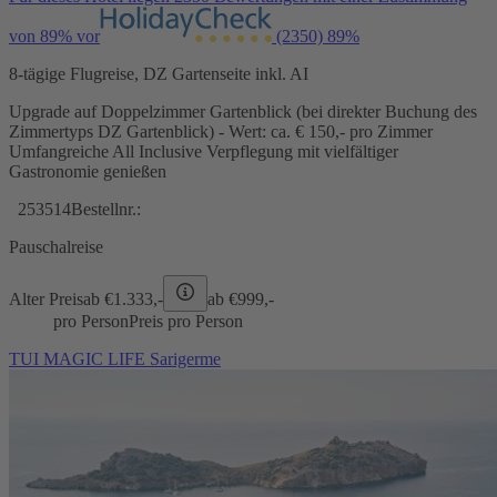
von 89% vor
(2350)
89%
8-tägige Flugreise, DZ Gartenseite inkl. AI
Upgrade auf Doppelzimmer Gartenblick (bei direkter Buchung des
Zimmertyps DZ Gartenblick) - Wert: ca. € 150,- pro Zimmer
Umfangreiche All Inclusive Verpflegung mit vielfältiger
Gastronomie genießen
253514
Bestellnr.:
Pauschalreise
Alter Preis
ab €
1.333,-
ab €
999,-
pro Person
Preis pro Person
TUI MAGIC LIFE Sarigerme