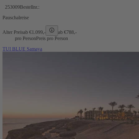
253009
Bestellnr.:
Pauschalreise
Alter Preis
ab €
1.099,-
ab €
788,-
pro Person
Preis pro Person
TUI BLUE Samaya