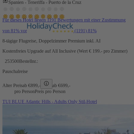
Spanien - Teneriffa - Puerto de la Cruz
Für dieses Hotel liegen 1191 Bewertungen mit einer Zustimmung
von 81% vor
(1191)
81%
8-tägige Flugreise, Doppelzimmer Premium inkl. AI
Kostenfreies Upgrade auf All Inclusive (Wert € 199.- pro Zimmer)
253500
Bestellnr.:
Pauschalreise
Alter Preis
ab €
899,-
ab €
699,-
pro Person
Preis pro Person
TUI BLUE Atlantic Hills - Adults Only Stil-Hotel