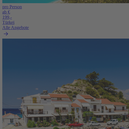
pro Person
ab €
199,-
Türkei
Alle Angebote