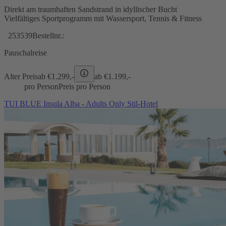
Direkt am traumhaften Sandstrand in idyllischer Bucht
Vielfältiges Sportprogramm mit Wassersport, Tennis & Fitness
253539
Bestellnr.:
Pauschalreise
Alter Preis
ab €
1.299,-
ab €
1.199,-
pro Person
Preis pro Person
TUI BLUE Insula Alba - Adults Only Stil-Hotel