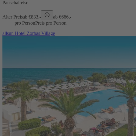
Pauschalreise
Alter Preis
ab €
833,-
ab €
666,-
pro Person
Preis pro Person
allsun Hotel Zorbas Village