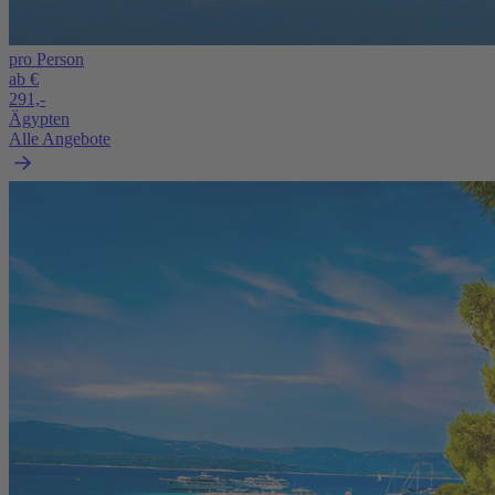
pro Person
ab €
291,-
Ägypten
Alle Angebote