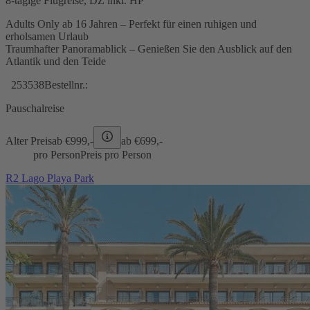
8-tägige Flugreise, DZ inkl. HP
Adults Only ab 16 Jahren – Perfekt für einen ruhigen und
erholsamen Urlaub
Traumhafter Panoramablick – Genießen Sie den Ausblick auf den
Atlantik und den Teide
253538
Bestellnr.:
Pauschalreise
Alter Preis
ab €
999,-
ab €
699,-
pro Person
Preis pro Person
R2 Lago Playa Park