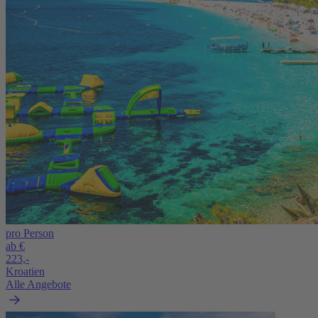
pro Person
ab €
223,-
Kroatien
Alle Angebote