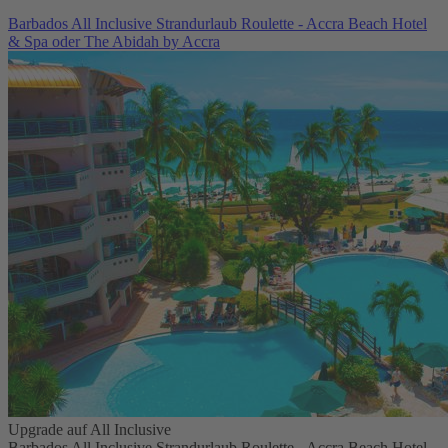
Barbados All Inclusive Strandurlaub Roulette - Accra Beach Hotel
& Spa oder The Abidah by Accra
Upgrade auf All Inclusive
Barbados All Inclusive Strandurlaub Roulette - Accra Beach Hotel