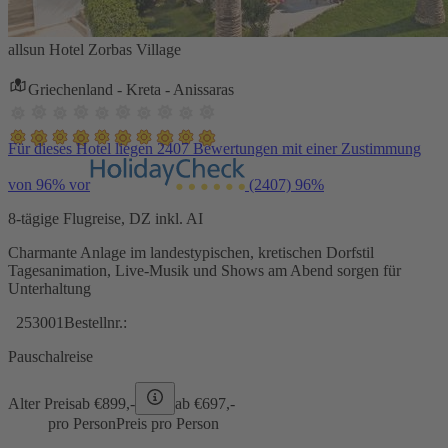
allsun Hotel Zorbas Village
Griechenland - Kreta - Anissaras
Für dieses Hotel liegen 2407 Bewertungen mit einer Zustimmung
von 96% vor
(2407)
96%
8-tägige Flugreise, DZ inkl. AI
Charmante Anlage im landestypischen, kretischen Dorfstil
Tagesanimation, Live-Musik und Shows am Abend sorgen für
Unterhaltung
253001
Bestellnr.:
Pauschalreise
Alter Preis
ab €
899,-
ab €
697,-
pro Person
Preis pro Person