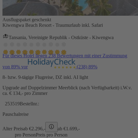
Ausflugspaket geschenkt
Kiwengwa Beach Resort - Traumurlaub inkl. Safari
Tansania, Vereinigte Republik - Ostküste - Kiwengwa
Für dieses Hotel liegen 238 Bewertungen mit einer Zustimmung
von 89% vor
(238)
89%
8- bzw. 9-tägige Flugreise, DZ inkl. AI light
Upgrade auf Doppelzimmer Meerblick (nach Verfügbarkeit) i.W.v.
ca. € 134,- pro Zimmer
253519
Bestellnr.:
Pauschalreise
Alter Preis
ab €
2.296,-
ab €
1.699,-
pro Person
Preis pro Person