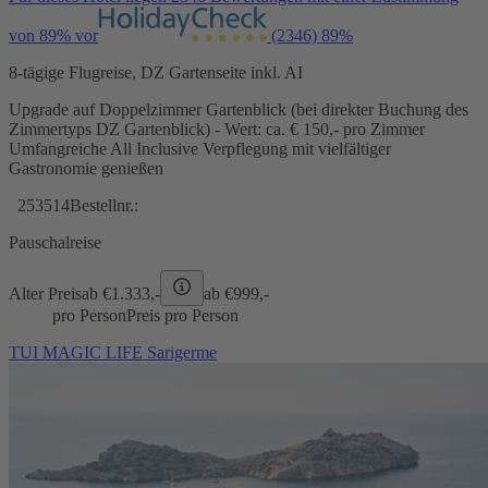
von 89% vor
(2346)
89%
8-tägige Flugreise, DZ Gartenseite inkl. AI
Upgrade auf Doppelzimmer Gartenblick (bei direkter Buchung des
Zimmertyps DZ Gartenblick) - Wert: ca. € 150,- pro Zimmer
Umfangreiche All Inclusive Verpflegung mit vielfältiger
Gastronomie genießen
253514
Bestellnr.:
Pauschalreise
Alter Preis
ab €
1.333,-
ab €
999,-
pro Person
Preis pro Person
TUI MAGIC LIFE Sarigerme