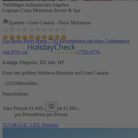
Vielfältiges kulinarisches Angebot
Lopesan Costa Meloneras Resort & Spa
Spanien - Gran Canaria - Playa Meloneras
Für dieses Hotel liegen 7793 Bewertungen mit einer Zustimmung
von 87% vor
(7793)
87%
8-tägige Flugreise, DZ inkl. HP
Einer der größten Wellness-Bereiche auf Gran Canaria
253100
Bestellnr.:
Pauschalreise
Alter Preis
ab €
1.699,-
ab €
1.005,-
pro Person
Preis pro Person
TUI MAGIC LIFE Plimmiri