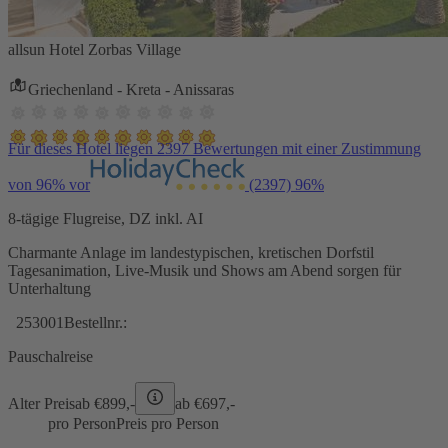
allsun Hotel Zorbas Village
Griechenland - Kreta - Anissaras
Für dieses Hotel liegen 2397 Bewertungen mit einer Zustimmung
von 96% vor
(2397)
96%
8-tägige Flugreise, DZ inkl. AI
Charmante Anlage im landestypischen, kretischen Dorfstil
Tagesanimation, Live-Musik und Shows am Abend sorgen für
Unterhaltung
253001
Bestellnr.:
Pauschalreise
Alter Preis
ab €
899,-
ab €
697,-
pro Person
Preis pro Person