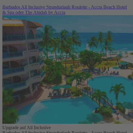
Barbados All Inclusive Strandurlaub Roulette - Accra Beach Hotel
& Spa oder The Abidah by Accra
Upgrade auf All Inclusive
Barbados All Inclusive Strandurlaub Roulette - Accra Beach Hotel