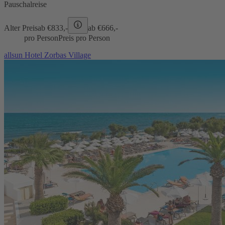
Pauschalreise
Alter Preis
ab €
833,-
ab €
666,-
pro Person
Preis pro Person
allsun Hotel Zorbas Village