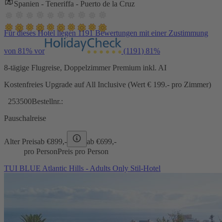
Spanien - Teneriffa - Puerto de la Cruz
Für dieses Hotel liegen 1191 Bewertungen mit einer Zustimmung
von 81% vor
(1191)
81%
8-tägige Flugreise, Doppelzimmer Premium inkl. AI
Kostenfreies Upgrade auf All Inclusive (Wert € 199.- pro Zimmer)
253500
Bestellnr.:
Pauschalreise
Alter Preis
ab €
899,-
ab €
699,-
pro Person
Preis pro Person
TUI BLUE Atlantic Hills - Adults Only Stil-Hotel