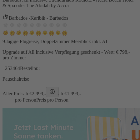
& Spa oder The Abidah by Accra
Barbados -Karibik - Barbados
9-tägige Flugreise, Doppelzimmer Meerblick inkl. AI
Upgrade auf All Inclusive Verpflegung geschenkt - Wert: € 798,-
pro Zimmer
253464
Bestellnr.:
Pauschalreise
Alter Preis
ab €
2.999,-
ab €
1.999,-
pro Person
Preis pro Person