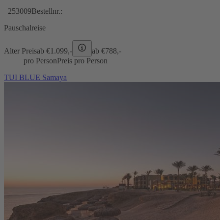
253009
Bestellnr.:
Pauschalreise
Alter Preis
ab €
1.099,-
ab €
788,-
pro Person
Preis pro Person
TUI BLUE Samaya