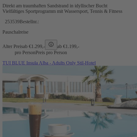
Direkt am traumhaften Sandstrand in idyllischer Bucht
Vielfältiges Sportprogramm mit Wassersport, Tennis & Fitness
253539
Bestellnr.:
Pauschalreise
Alter Preis
ab €
1.299,-
ab €
1.199,-
pro Person
Preis pro Person
TUI BLUE Insula Alba - Adults Only Stil-Hotel