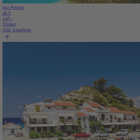
pro Person
ab €
145,-
Türkei
Alle Angebote