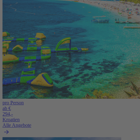
pro Person
ab €
294,-
Kroatien
Alle Angebote