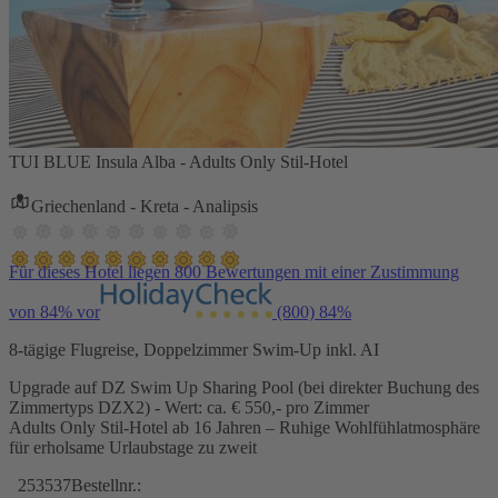
TUI BLUE Insula Alba - Adults Only Stil-Hotel
Griechenland - Kreta - Analipsis
Für dieses Hotel liegen 800 Bewertungen mit einer Zustimmung
von 84% vor
(800)
84%
8-tägige Flugreise, Doppelzimmer Swim-Up inkl. AI
Upgrade auf DZ Swim Up Sharing Pool (bei direkter Buchung des
Zimmertyps DZX2) - Wert: ca. € 550,- pro Zimmer
Adults Only Stil-Hotel ab 16 Jahren – Ruhige Wohlfühlatmosphäre
für erholsame Urlaubstage zu zweit
253537
Bestellnr.: