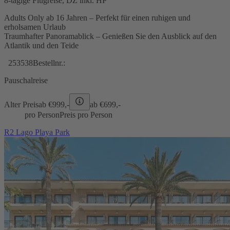
8-tägige Flugreise, DZ inkl. HP
Adults Only ab 16 Jahren – Perfekt für einen ruhigen und
erholsamen Urlaub
Traumhafter Panoramablick – Genießen Sie den Ausblick auf den
Atlantik und den Teide
253538
Bestellnr.:
Pauschalreise
Alter Preis
ab €
999,-
ab €
699,-
pro Person
Preis pro Person
R2 Lago Playa Park