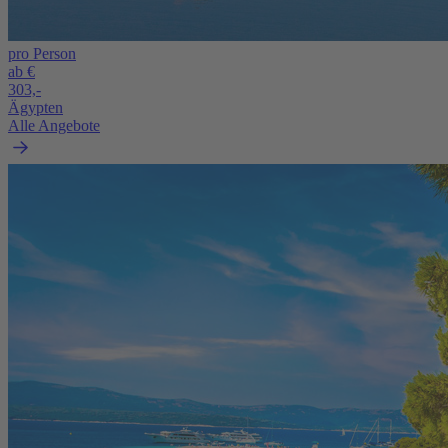
pro Person
ab €
303,-
Ägypten
Alle Angebote