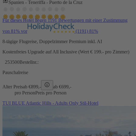
Spanien - Teneriffa - Puerto de la Cruz
Für dieses Hotel liegen 1191 Bewertungen mit einer Zustimmung
von 81% vor
(1191)
81%
8-tägige Flugreise, Doppelzimmer Premium inkl. AI
Kostenfreies Upgrade auf All Inclusive (Wert € 199.- pro Zimmer)
253500
Bestellnr.:
Pauschalreise
Alter Preis
ab €
899,-
ab €
699,-
pro Person
Preis pro Person
TUI BLUE Atlantic Hills - Adults Only Stil-Hotel