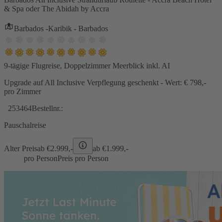
& Spa oder The Abidah by Accra
Barbados -Karibik - Barbados
9-tägige Flugreise, Doppelzimmer Meerblick inkl. AI
Upgrade auf All Inclusive Verpflegung geschenkt - Wert: € 798,-
pro Zimmer
253464
Bestellnr.:
Pauschalreise
Alter Preis
ab €
2.999,-
ab €
1.999,-
pro Person
Preis pro Person