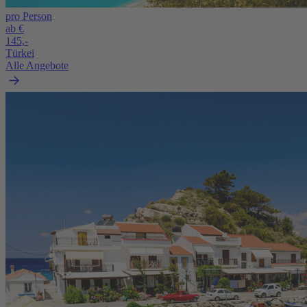
pro Person
ab €
145,-
Türkei
Alle Angebote