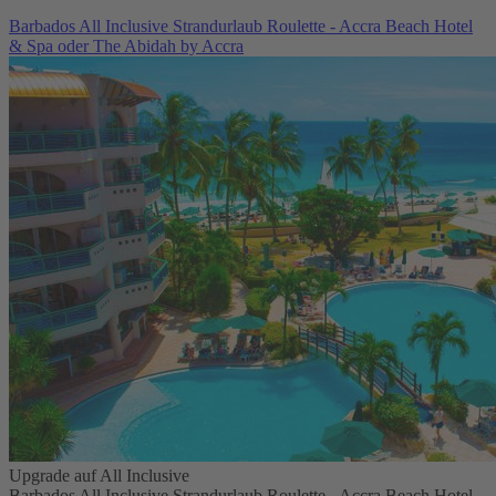
Barbados All Inclusive Strandurlaub Roulette - Accra Beach Hotel
& Spa oder The Abidah by Accra
Upgrade auf All Inclusive
Barbados All Inclusive Strandurlaub Roulette - Accra Beach Hotel