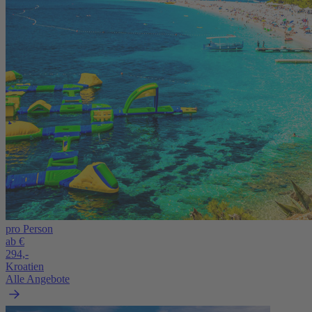
pro Person
ab €
294,-
Kroatien
Alle Angebote