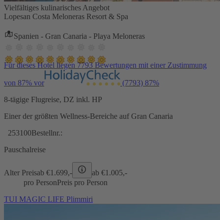
Vielfältiges kulinarisches Angebot
Lopesan Costa Meloneras Resort & Spa
Spanien - Gran Canaria - Playa Meloneras
Für dieses Hotel liegen 7793 Bewertungen mit einer Zustimmung
von 87% vor
(7793)
87%
8-tägige Flugreise, DZ inkl. HP
Einer der größten Wellness-Bereiche auf Gran Canaria
253100
Bestellnr.:
Pauschalreise
Alter Preis
ab €
1.699,-
ab €
1.005,-
pro Person
Preis pro Person
TUI MAGIC LIFE Plimmiri