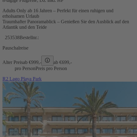
8-tägige Flugreise, DZ inkl. HP
Adults Only ab 16 Jahren – Perfekt für einen ruhigen und
erholsamen Urlaub
Traumhafter Panoramablick – Genießen Sie den Ausblick auf den
Atlantik und den Teide
253538
Bestellnr.:
Pauschalreise
Alter Preis
ab €
999,-
ab €
699,-
pro Person
Preis pro Person
R2 Lago Playa Park