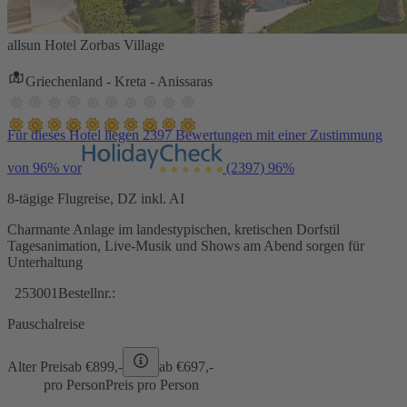
allsun Hotel Zorbas Village
Griechenland - Kreta - Anissaras
Für dieses Hotel liegen 2397 Bewertungen mit einer Zustimmung
von 96% vor
(2397)
96%
8-tägige Flugreise, DZ inkl. AI
Charmante Anlage im landestypischen, kretischen Dorfstil
Tagesanimation, Live-Musik und Shows am Abend sorgen für
Unterhaltung
253001
Bestellnr.:
Pauschalreise
Alter Preis
ab €
899,-
ab €
697,-
pro Person
Preis pro Person