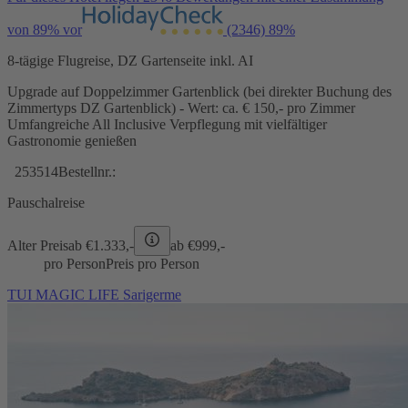
von 89% vor
(2346)
89%
8-tägige Flugreise, DZ Gartenseite inkl. AI
Upgrade auf Doppelzimmer Gartenblick (bei direkter Buchung des
Zimmertyps DZ Gartenblick) - Wert: ca. € 150,- pro Zimmer
Umfangreiche All Inclusive Verpflegung mit vielfältiger
Gastronomie genießen
253514
Bestellnr.:
Pauschalreise
Alter Preis
ab €
1.333,-
ab €
999,-
pro Person
Preis pro Person
TUI MAGIC LIFE Sarigerme