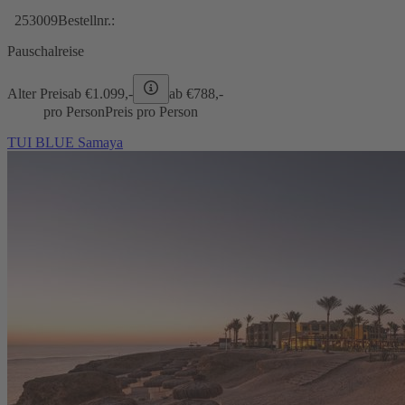
253009
Bestellnr.:
Pauschalreise
Alter Preis
ab €
1.099,-
ab €
788,-
pro Person
Preis pro Person
TUI BLUE Samaya