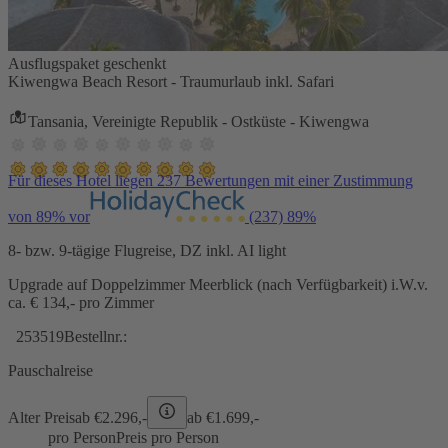
Ausflugspaket geschenkt
Kiwengwa Beach Resort - Traumurlaub inkl. Safari
Tansania, Vereinigte Republik - Ostküste - Kiwengwa
Für dieses Hotel liegen 237 Bewertungen mit einer Zustimmung
von 89% vor
(237)
89%
8- bzw. 9-tägige Flugreise, DZ inkl. AI light
Upgrade auf Doppelzimmer Meerblick (nach Verfügbarkeit) i.W.v.
ca. € 134,- pro Zimmer
253519
Bestellnr.:
Pauschalreise
Alter Preis
ab €
2.296,-
ab €
1.699,-
pro Person
Preis pro Person