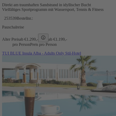
Direkt am traumhaften Sandstrand in idyllischer Bucht
Vielfältiges Sportprogramm mit Wassersport, Tennis & Fitness
253539
Bestellnr.:
Pauschalreise
Alter Preis
ab €
1.299,-
ab €
1.199,-
pro Person
Preis pro Person
TUI BLUE Insula Alba - Adults Only Stil-Hotel