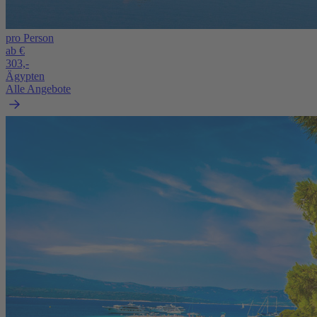
pro Person
ab €
303,-
Ägypten
Alle Angebote