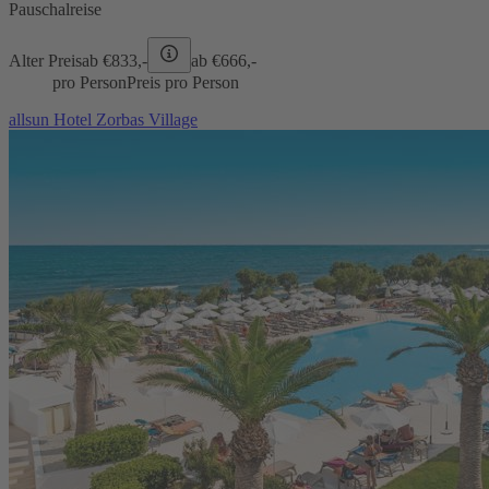
Pauschalreise
Alter Preis
ab €
833,-
ab €
666,-
pro Person
Preis pro Person
allsun Hotel Zorbas Village