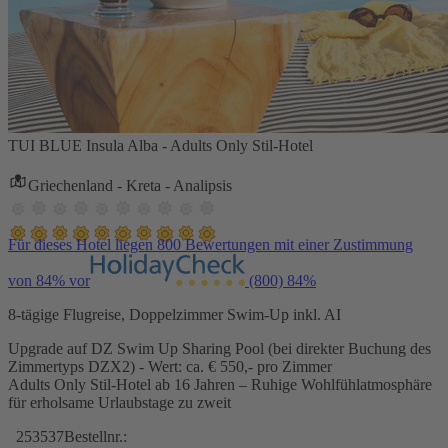
TUI BLUE Insula Alba - Adults Only Stil-Hotel
Griechenland - Kreta - Analipsis
Für dieses Hotel liegen 800 Bewertungen mit einer Zustimmung
von 84% vor
(800)
84%
8-tägige Flugreise, Doppelzimmer Swim-Up inkl. AI
Upgrade auf DZ Swim Up Sharing Pool (bei direkter Buchung des
Zimmertyps DZX2) - Wert: ca. € 550,- pro Zimmer
Adults Only Stil-Hotel ab 16 Jahren – Ruhige Wohlfühlatmosphäre
für erholsame Urlaubstage zu zweit
253537
Bestellnr.: