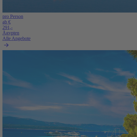
pro Person
ab €
291,-
Ägypten
Alle Angebote