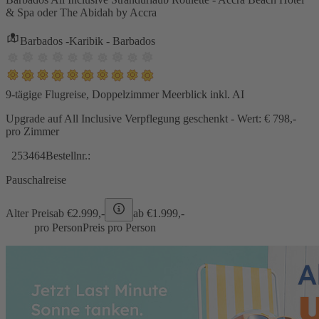
& Spa oder The Abidah by Accra
Barbados -Karibik - Barbados
9-tägige Flugreise, Doppelzimmer Meerblick inkl. AI
Upgrade auf All Inclusive Verpflegung geschenkt - Wert: € 798,-
pro Zimmer
253464
Bestellnr.:
Pauschalreise
Alter Preis
ab €
2.999,-
ab €
1.999,-
pro Person
Preis pro Person