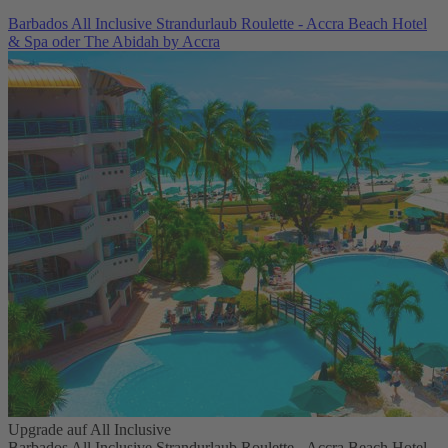
Barbados All Inclusive Strandurlaub Roulette - Accra Beach Hotel
& Spa oder The Abidah by Accra
Upgrade auf All Inclusive
Barbados All Inclusive Strandurlaub Roulette - Accra Beach Hotel