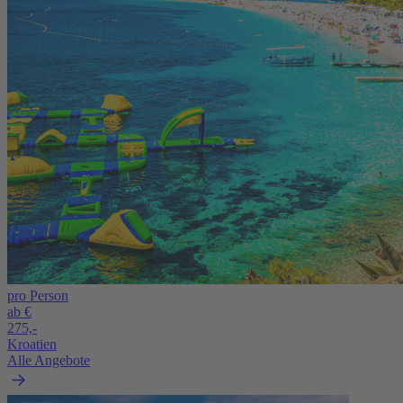
pro Person
ab €
275,-
Kroatien
Alle Angebote