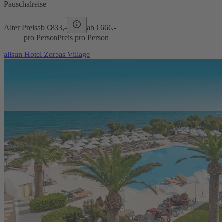
Pauschalreise
Alter Preis
ab €
833,-
ab €
666,-
pro Person
Preis pro Person
allsun Hotel Zorbas Village