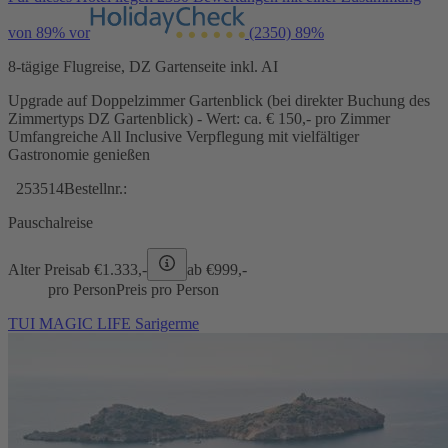
von 89% vor
(2350)
89%
8-tägige Flugreise, DZ Gartenseite inkl. AI
Upgrade auf Doppelzimmer Gartenblick (bei direkter Buchung des
Zimmertyps DZ Gartenblick) - Wert: ca. € 150,- pro Zimmer
Umfangreiche All Inclusive Verpflegung mit vielfältiger
Gastronomie genießen
253514
Bestellnr.:
Pauschalreise
Alter Preis
ab €
1.333,-
ab €
999,-
pro Person
Preis pro Person
TUI MAGIC LIFE Sarigerme