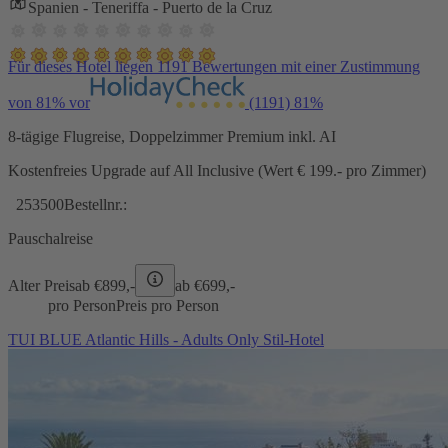
Spanien - Teneriffa - Puerto de la Cruz
Für dieses Hotel liegen 1191 Bewertungen mit einer Zustimmung
von 81% vor
(1191)
81%
8-tägige Flugreise, Doppelzimmer Premium inkl. AI
Kostenfreies Upgrade auf All Inclusive (Wert € 199.- pro Zimmer)
253500
Bestellnr.:
Pauschalreise
Alter Preis
ab €
899,-
ab €
699,-
pro Person
Preis pro Person
TUI BLUE Atlantic Hills - Adults Only Stil-Hotel