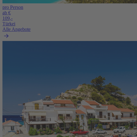
pro Person
ab €
109,-
Türkei
Alle Angebote