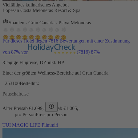
Vielfältiges kulinarisches Angebot
Lopesan Costa Meloneras Resort & Spa
Spanien - Gran Canaria - Playa Meloneras
Für dieses Hotel liegen 7816 Bewertungen mit einer Zustimmung
von 87% vor
(7816)
87%
8-tägige Flugreise, DZ inkl. HP
Einer der größten Wellness-Bereiche auf Gran Canaria
253100
Bestellnr.:
Pauschalreise
Alter Preis
ab €
1.699,-
ab €
1.005,-
pro Person
Preis pro Person
TUI MAGIC LIFE Plimmiri