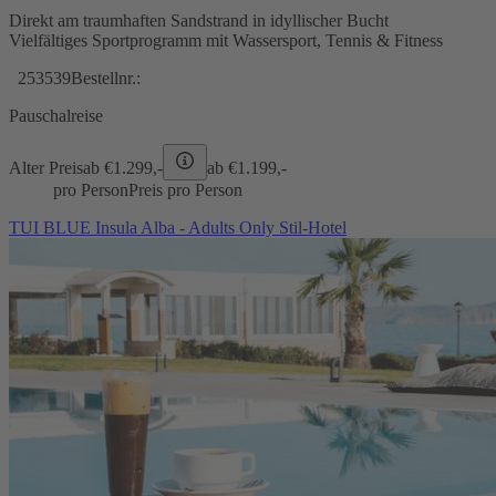
Direkt am traumhaften Sandstrand in idyllischer Bucht
Vielfältiges Sportprogramm mit Wassersport, Tennis & Fitness
253539
Bestellnr.:
Pauschalreise
Alter Preis
ab €
1.299,-
ab €
1.199,-
pro Person
Preis pro Person
TUI BLUE Insula Alba - Adults Only Stil-Hotel