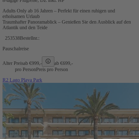
8-tägige Flugreise, DZ inkl. HP
Adults Only ab 16 Jahren – Perfekt für einen ruhigen und
erholsamen Urlaub
Traumhafter Panoramablick – Genießen Sie den Ausblick auf den
Atlantik und den Teide
253538
Bestellnr.:
Pauschalreise
Alter Preis
ab €
999,-
ab €
699,-
pro Person
Preis pro Person
R2 Lago Playa Park