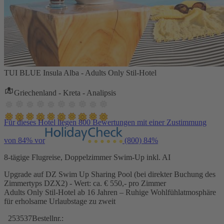
TUI BLUE Insula Alba - Adults Only Stil-Hotel
Griechenland - Kreta - Analipsis
Für dieses Hotel liegen 800 Bewertungen mit einer Zustimmung
von 84% vor
(800)
84%
8-tägige Flugreise, Doppelzimmer Swim-Up inkl. AI
Upgrade auf DZ Swim Up Sharing Pool (bei direkter Buchung des
Zimmertyps DZX2) - Wert: ca. € 550,- pro Zimmer
Adults Only Stil-Hotel ab 16 Jahren – Ruhige Wohlfühlatmosphäre
für erholsame Urlaubstage zu zweit
253537
Bestellnr.: