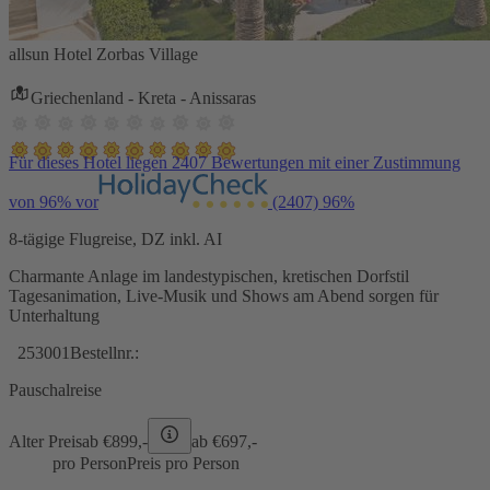
allsun Hotel Zorbas Village
Griechenland - Kreta - Anissaras
Für dieses Hotel liegen 2407 Bewertungen mit einer Zustimmung
von 96% vor
(2407)
96%
8-tägige Flugreise, DZ inkl. AI
Charmante Anlage im landestypischen, kretischen Dorfstil
Tagesanimation, Live-Musik und Shows am Abend sorgen für
Unterhaltung
253001
Bestellnr.:
Pauschalreise
Alter Preis
ab €
899,-
ab €
697,-
pro Person
Preis pro Person