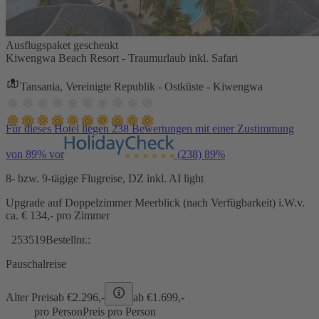
Ausflugspaket geschenkt
Kiwengwa Beach Resort - Traumurlaub inkl. Safari
Tansania, Vereinigte Republik - Ostküste - Kiwengwa
Für dieses Hotel liegen 238 Bewertungen mit einer Zustimmung
von 89% vor
(238)
89%
8- bzw. 9-tägige Flugreise, DZ inkl. AI light
Upgrade auf Doppelzimmer Meerblick (nach Verfügbarkeit) i.W.v.
ca. € 134,- pro Zimmer
253519
Bestellnr.:
Pauschalreise
Alter Preis
ab €
2.296,-
ab €
1.699,-
pro Person
Preis pro Person