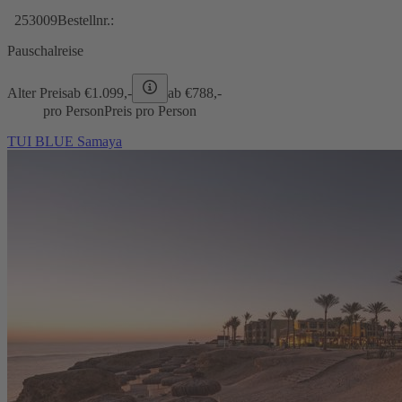
253009
Bestellnr.:
Pauschalreise
Alter Preis
ab €
1.099,-
ab €
788,-
pro Person
Preis pro Person
TUI BLUE Samaya