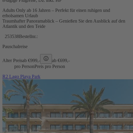
8-tägige Flugreise, DZ inkl. HP
Adults Only ab 16 Jahren – Perfekt für einen ruhigen und
erholsamen Urlaub
Traumhafter Panoramablick – Genießen Sie den Ausblick auf den
Atlantik und den Teide
253538
Bestellnr.:
Pauschalreise
Alter Preis
ab €
999,-
ab €
699,-
pro Person
Preis pro Person
R2 Lago Playa Park