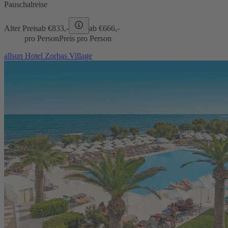
Pauschalreise
Alter Preis
ab €
833,-
ab €
666,-
pro Person
Preis pro Person
allsun Hotel Zorbas Village