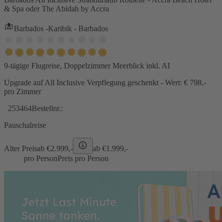
& Spa oder The Abidah by Accra
Barbados -Karibik - Barbados
9-tägige Flugreise, Doppelzimmer Meerblick inkl. AI
Upgrade auf All Inclusive Verpflegung geschenkt - Wert: € 798,-
pro Zimmer
253464
Bestellnr.:
Pauschalreise
Alter Preis
ab €
2.999,-
ab €
1.999,-
pro Person
Preis pro Person