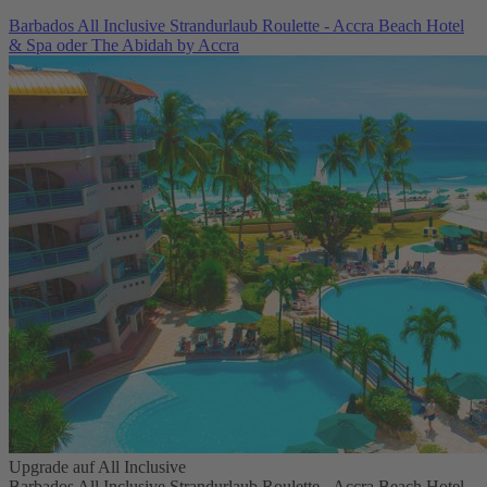
Barbados All Inclusive Strandurlaub Roulette - Accra Beach Hotel
& Spa oder The Abidah by Accra
Upgrade auf All Inclusive
Barbados All Inclusive Strandurlaub Roulette - Accra Beach Hotel