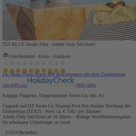
TUI BLUE Insula Alba - Adults Only Stil-Hotel
Griechenland - Kreta - Analipsis
Für dieses Hotel liegen 800 Bewertungen mit einer Zustimmung
von 84% vor
(800)
84%
8-tägige Flugreise, Doppelzimmer Swim-Up inkl. AI
Upgrade auf DZ Swim Up Sharing Pool (bei direkter Buchung des
Zimmertyps DZX2) - Wert: ca. € 550,- pro Zimmer
Adults Only Stil-Hotel ab 16 Jahren – Ruhige Wohlfühlatmosphäre
für erholsame Urlaubstage zu zweit
253537
Bestellnr.: