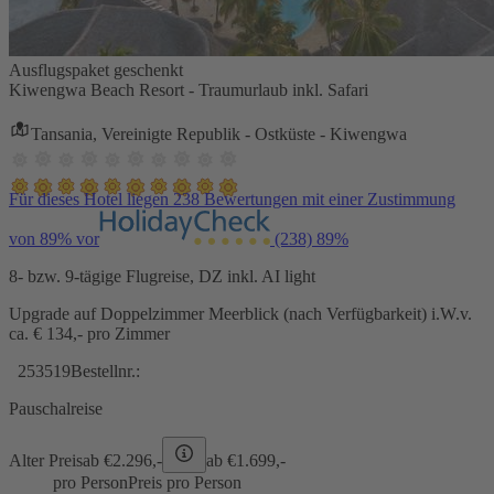
Ausflugspaket geschenkt
Kiwengwa Beach Resort - Traumurlaub inkl. Safari
Tansania, Vereinigte Republik - Ostküste - Kiwengwa
Für dieses Hotel liegen 238 Bewertungen mit einer Zustimmung
von 89% vor
(238)
89%
8- bzw. 9-tägige Flugreise, DZ inkl. AI light
Upgrade auf Doppelzimmer Meerblick (nach Verfügbarkeit) i.W.v.
ca. € 134,- pro Zimmer
253519
Bestellnr.:
Pauschalreise
Alter Preis
ab €
2.296,-
ab €
1.699,-
pro Person
Preis pro Person