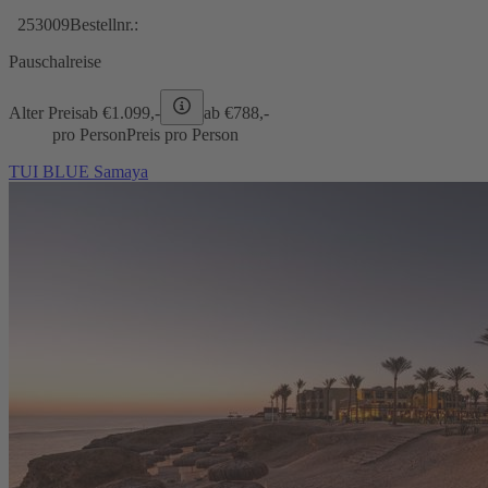
253009
Bestellnr.:
Pauschalreise
Alter Preis
ab €
1.099,-
ab €
788,-
pro Person
Preis pro Person
TUI BLUE Samaya