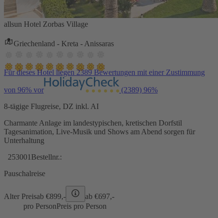
allsun Hotel Zorbas Village
Griechenland - Kreta - Anissaras
Für dieses Hotel liegen 2389 Bewertungen mit einer Zustimmung
von 96% vor
(2389)
96%
8-tägige Flugreise, DZ inkl. AI
Charmante Anlage im landestypischen, kretischen Dorfstil
Tagesanimation, Live-Musik und Shows am Abend sorgen für
Unterhaltung
253001
Bestellnr.:
Pauschalreise
Alter Preis
ab €
899,-
ab €
697,-
pro Person
Preis pro Person