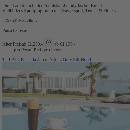
Direkt am traumhaften Sandstrand in idyllischer Bucht
Vielfältiges Sportprogramm mit Wassersport, Tennis & Fitness
253539
Bestellnr.:
Pauschalreise
Alter Preis
ab €
1.299,-
ab €
1.199,-
pro Person
Preis pro Person
TUI BLUE Insula Alba - Adults Only Stil-Hotel