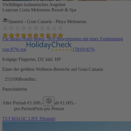
Vielfältiges kulinarisches Angebot
Lopesan Costa Meloneras Resort & Spa
Spanien - Gran Canaria - Playa Meloneras
Für dieses Hotel liegen 7810 Bewertungen mit einer Zustimmung
von 87% vor
(7810)
87%
8-tägige Flugreise, DZ inkl. HP
Einer der größten Wellness-Bereiche auf Gran Canaria
253100
Bestellnr.:
Pauschalreise
Alter Preis
ab €
1.699,-
ab €
1.005,-
pro Person
Preis pro Person
TUI MAGIC LIFE Plimmiri