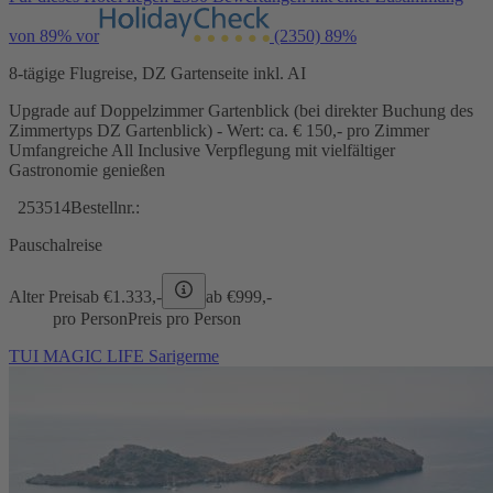
von 89% vor
(2350)
89%
8-tägige Flugreise, DZ Gartenseite inkl. AI
Upgrade auf Doppelzimmer Gartenblick (bei direkter Buchung des
Zimmertyps DZ Gartenblick) - Wert: ca. € 150,- pro Zimmer
Umfangreiche All Inclusive Verpflegung mit vielfältiger
Gastronomie genießen
253514
Bestellnr.:
Pauschalreise
Alter Preis
ab €
1.333,-
ab €
999,-
pro Person
Preis pro Person
TUI MAGIC LIFE Sarigerme