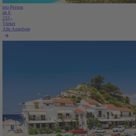
pro Person
ab €
233,-
Türkei
Alle Angebote