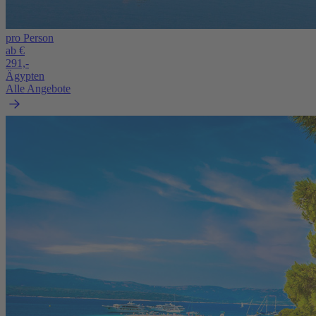
pro Person
ab €
291,-
Ägypten
Alle Angebote