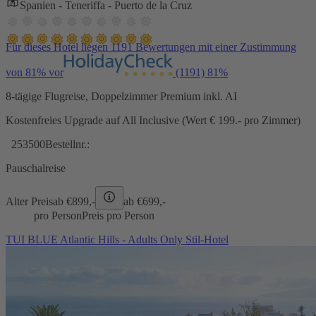
Spanien - Teneriffa - Puerto de la Cruz
Für dieses Hotel liegen 1191 Bewertungen mit einer Zustimmung
von 81% vor
(1191)
81%
8-tägige Flugreise, Doppelzimmer Premium inkl. AI
Kostenfreies Upgrade auf All Inclusive (Wert € 199.- pro Zimmer)
253500
Bestellnr.:
Pauschalreise
Alter Preis
ab €
899,-
ab €
699,-
pro Person
Preis pro Person
TUI BLUE Atlantic Hills - Adults Only Stil-Hotel