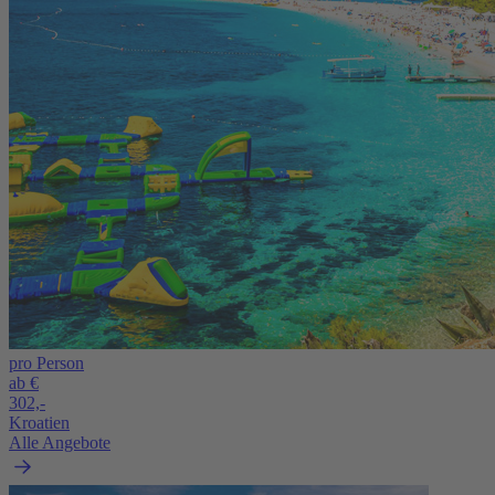
pro Person
ab €
302,-
Kroatien
Alle Angebote