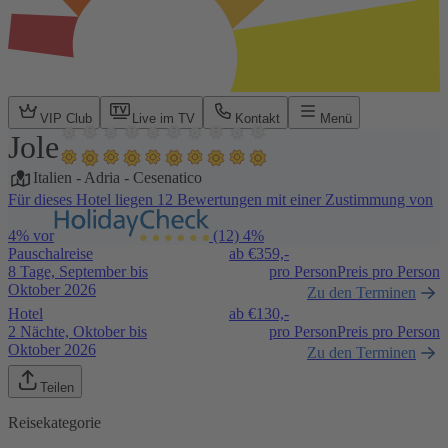
VIP Club
Live im TV
Kontakt
Menü
Jole
Italien
-
Adria
-
Cesenatico
Für dieses Hotel liegen 12 Bewertungen mit einer Zustimmung von
4% vor
(12)
4%
Pauschalreise
ab €
359,-
8 Tage, September bis
pro Person
Preis pro Person
Oktober 2026
Zu den Terminen
Hotel
ab €
130,-
2 Nächte, Oktober bis
pro Person
Preis pro Person
Oktober 2026
Zu den Terminen
Teilen
Reisekategorie