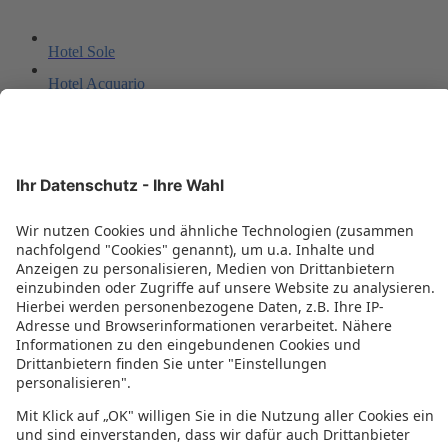
Hotel Sole
Hotel Acquario
Radar
Nautilus Family
Sorriso
Ville Bianchi
Hotel Il Brigantino
New Primula
All'Orologio
Hotel Principe
Spiaggia Romea Residence Oasi
Holiday