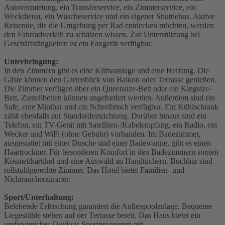
Autovermietung, ein Transferservice, ein Zimmerservice, ein
Weckdienst, ein Wäscheservice und ein eigener Shuttlebus. Aktive
Reisende, die die Umgebung per Rad entdecken möchten, werden
den Fahrradverleih zu schätzen wissen. Zur Unterstützung bei
Geschäftstätigkeiten ist ein Faxgerät verfügbar.
Unterbringung:
In den Zimmern gibt es eine Klimaanlage und eine Heizung. Die
Gäste können den Gartenblick von Balkon oder Terrasse genießen.
Die Zimmer verfügen über ein Queensize-Bett oder ein Kingsize-
Bett. Zustellbetten können angefordert werden. Außerdem sind ein
Safe, eine Minibar und ein Schreibtisch verfügbar. Ein Kühlschrank
zählt ebenfalls zur Standardeinrichtung. Darüber hinaus sind ein
Telefon, ein TV-Gerät mit Satelliten-/Kabelempfang, ein Radio, ein
Wecker und WiFi (ohne Gebühr) vorhanden. Im Badezimmer,
ausgestattet mit einer Dusche und einer Badewanne, gibt es einen
Haartrockner. Für besonderen Komfort in den Badezimmern sorgen
Kosmetikartikel und eine Auswahl an Handtüchern. Buchbar sind
rollstuhlgerechte Zimmer. Das Hotel bietet Familien- und
Nichtraucherzimmer.
Sport/Unterhaltung:
Belebende Erfrischung garantiert die Außenpoolanlage. Bequeme
Liegestühle stehen auf der Terrasse bereit. Das Haus bietet ein
umfangreiches Outdoor-Sportprogramm mit