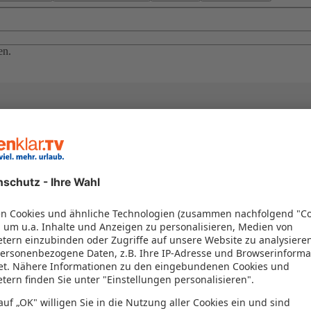
en.
el in einem Paket kombiniert werden – das spart Zeit und Geld. Nutzen 
en!