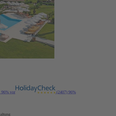
n 96% vor
(2407)
96%
altung