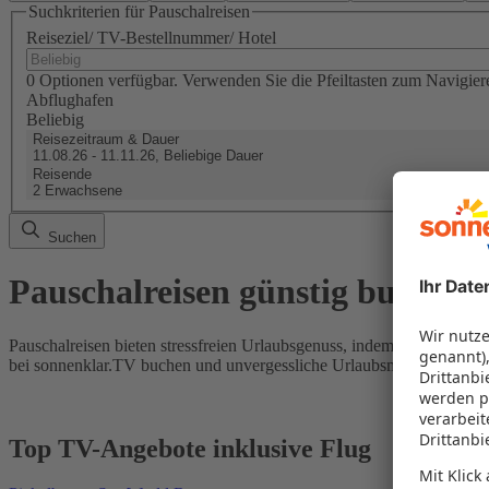
Suchkriterien für Pauschalreisen
Reiseziel/ TV-Bestellnummer/ Hotel
0 Optionen verfügbar. Verwenden Sie die Pfeiltasten zum Navigier
Abflughafen
Beliebig
Reisezeitraum & Dauer
11.08.26 - 11.11.26, Beliebige Dauer
Reisende
2 Erwachsene
Suchen
Pauschalreisen günstig buchen
Pauschalreisen bieten stressfreien Urlaubsgenuss, indem Flug und Hot
bei sonnenklar.TV buchen und unvergessliche Urlaubsmomente erleb
Top TV-Angebote inklusive Flug