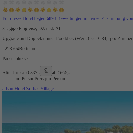
Für dieses Hotel liegen 6893 Bewertungen mit einer Zustimmung vo
8-tägige Flugreise, DZ inkl. AI
Upgrade auf Doppelzimmer Poolblick (Wert: € ca. € 84,- pro Zimmer) 
253504
Bestellnr.:
Pauschalreise
Alter Preis
ab €
833,-
ab €
666,-
pro Person
Preis pro Person
allsun Hotel Zorbas Village