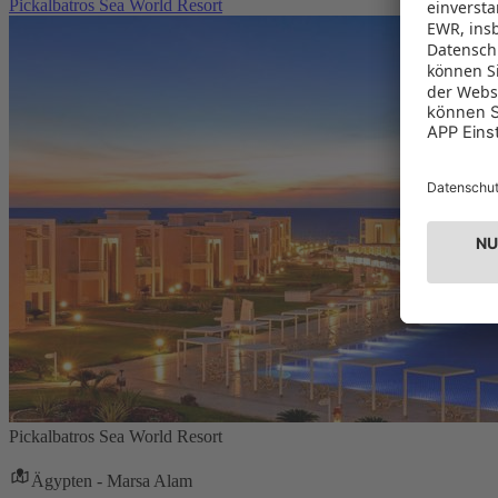
Pickalbatros Sea World Resort
Pickalbatros Sea World Resort
Ägypten - Marsa Alam