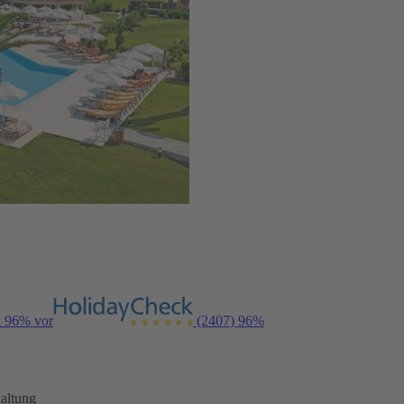
n 96% vor
(2407)
96%
altung