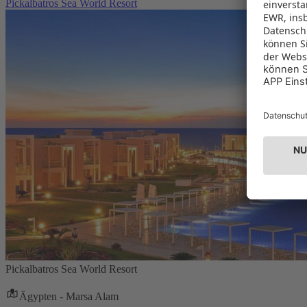
Pickalbatros Sea World Resort
Pickalbatros Sea World Resort
Ägypten - Marsa Alam