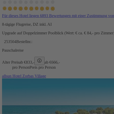
Für dieses Hotel liegen 6893 Bewertungen mit einer Zustimmung vo
8-tägige Flugreise, DZ inkl. AI
Upgrade auf Doppelzimmer Poolblick (Wert: € ca. € 84,- pro Zimmer) 
253504
Bestellnr.:
Pauschalreise
Alter Preis
ab €
833,-
ab €
666,-
pro Person
Preis pro Person
allsun Hotel Zorbas Village