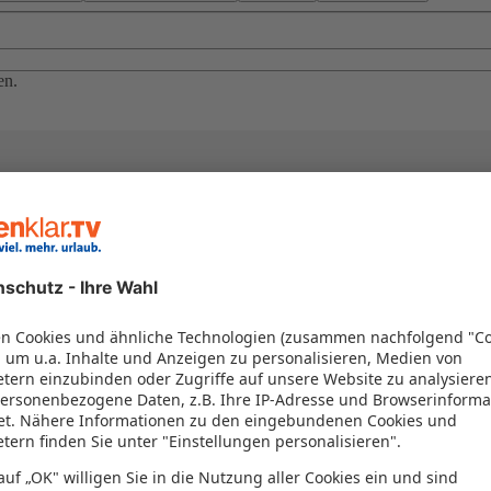
en.
el in einem Paket kombiniert werden – das spart Zeit und Geld. Nutzen 
en!