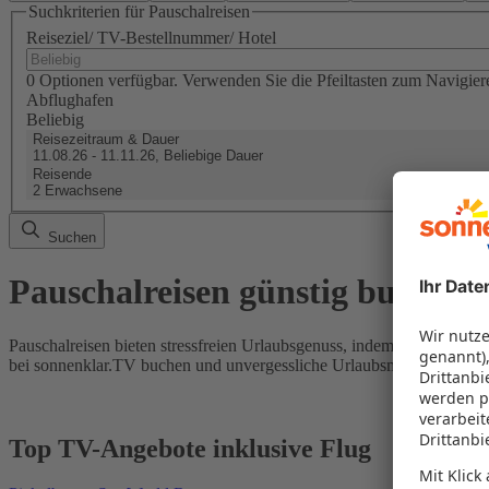
Suchkriterien für Pauschalreisen
Reiseziel/ TV-Bestellnummer/ Hotel
0 Optionen verfügbar. Verwenden Sie die Pfeiltasten zum Navigier
Abflughafen
Beliebig
Reisezeitraum & Dauer
11.08.26 - 11.11.26, Beliebige Dauer
Reisende
2 Erwachsene
Suchen
Pauschalreisen günstig buchen
Pauschalreisen bieten stressfreien Urlaubsgenuss, indem Flug und Hot
bei sonnenklar.TV buchen und unvergessliche Urlaubsmomente erleb
Top TV-Angebote inklusive Flug