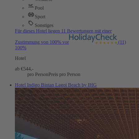
Pool
Sport
Sonstiges
Für dieses Hotel liegen 11 Bewertungen mit einer
Zustimmung von 100% vor
(11)
100%
Hotel
ab €
544,-
pro Person
Preis pro Person
Hotel Indigo Bintan Lagoi Beach by IHG