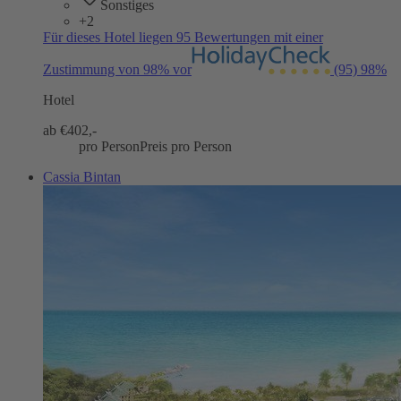
Sonstiges
+2
Für dieses Hotel liegen 95 Bewertungen mit einer
Zustimmung von 98% vor
(95)
98%
Hotel
ab €
402,-
pro Person
Preis pro Person
Cassia Bintan