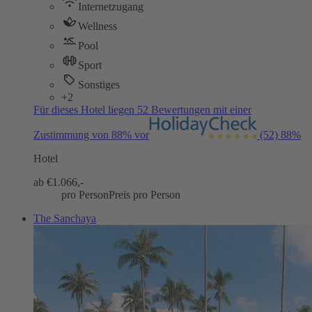
Internetzugang
Wellness
Pool
Sport
Sonstiges
+2
Für dieses Hotel liegen 52 Bewertungen mit einer
Zustimmung von 88% vor
(52)
88%
Hotel
ab €
1.066,-
pro Person
Preis pro Person
The Sanchaya