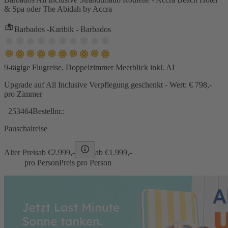
& Spa oder The Abidah by Accra
Barbados -Karibik - Barbados
9-tägige Flugreise, Doppelzimmer Meerblick inkl. AI
Upgrade auf All Inclusive Verpflegung geschenkt - Wert: € 798,-
pro Zimmer
253464
Bestellnr.:
Pauschalreise
Alter Preis
ab €
2.999,-
ab €
1.999,-
pro Person
Preis pro Person