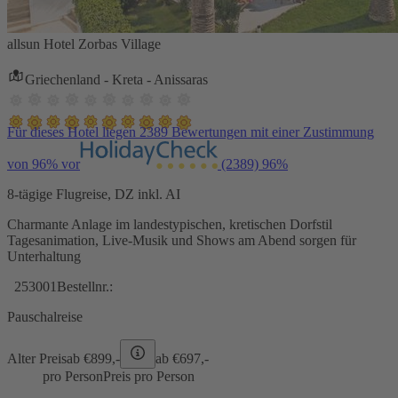
allsun Hotel Zorbas Village
Griechenland - Kreta - Anissaras
Für dieses Hotel liegen 2389 Bewertungen mit einer Zustimmung
von 96% vor
(2389)
96%
8-tägige Flugreise, DZ inkl. AI
Charmante Anlage im landestypischen, kretischen Dorfstil
Tagesanimation, Live-Musik und Shows am Abend sorgen für
Unterhaltung
253001
Bestellnr.:
Pauschalreise
Alter Preis
ab €
899,-
ab €
697,-
pro Person
Preis pro Person