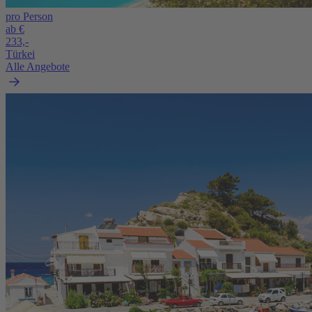
pro Person
ab €
233,-
Türkei
Alle Angebote