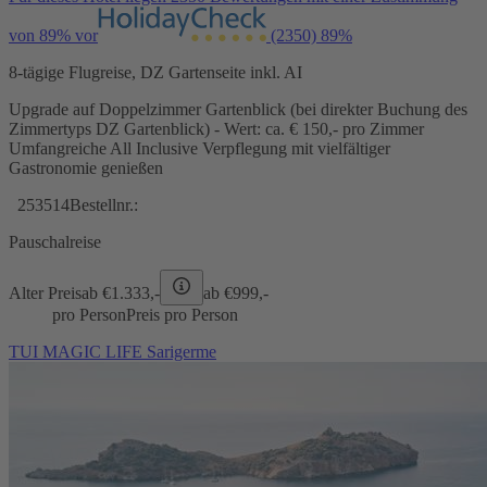
von 89% vor
(2350)
89%
8-tägige Flugreise, DZ Gartenseite inkl. AI
Upgrade auf Doppelzimmer Gartenblick (bei direkter Buchung des
Zimmertyps DZ Gartenblick) - Wert: ca. € 150,- pro Zimmer
Umfangreiche All Inclusive Verpflegung mit vielfältiger
Gastronomie genießen
253514
Bestellnr.:
Pauschalreise
Alter Preis
ab €
1.333,-
ab €
999,-
pro Person
Preis pro Person
TUI MAGIC LIFE Sarigerme