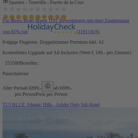
Spanien - Teneriffa - Puerto de la Cruz
Für dieses Hotel liegen 1191 Bewertungen mit einer Zustimmung
von 81% vor
(1191)
81%
8-tägige Flugreise, Doppelzimmer Premium inkl. AI
Kostenfreies Upgrade auf All Inclusive (Wert € 199.- pro Zimmer)
253500
Bestellnr.:
Pauschalreise
Alter Preis
ab €
899,-
ab €
699,-
pro Person
Preis pro Person
TUI BLUE Atlantic Hills - Adults Only Stil-Hotel