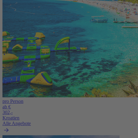
pro Person
ab €
302,-
Kroatien
Alle Angebote