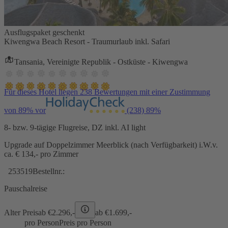
Ausflugspaket geschenkt
Kiwengwa Beach Resort - Traumurlaub inkl. Safari
Tansania, Vereinigte Republik - Ostküste - Kiwengwa
Für dieses Hotel liegen 238 Bewertungen mit einer Zustimmung
von 89% vor
(238)
89%
8- bzw. 9-tägige Flugreise, DZ inkl. AI light
Upgrade auf Doppelzimmer Meerblick (nach Verfügbarkeit) i.W.v.
ca. € 134,- pro Zimmer
253519
Bestellnr.:
Pauschalreise
Alter Preis
ab €
2.296,-
ab €
1.699,-
pro Person
Preis pro Person