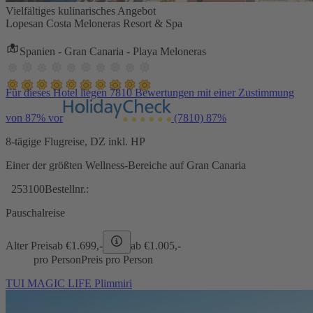
Vielfältiges kulinarisches Angebot
Lopesan Costa Meloneras Resort & Spa
Spanien - Gran Canaria - Playa Meloneras
Für dieses Hotel liegen 7810 Bewertungen mit einer Zustimmung
von 87% vor
(7810)
87%
8-tägige Flugreise, DZ inkl. HP
Einer der größten Wellness-Bereiche auf Gran Canaria
253100
Bestellnr.:
Pauschalreise
Alter Preis
ab €
1.699,-
ab €
1.005,-
pro Person
Preis pro Person
TUI MAGIC LIFE Plimmiri