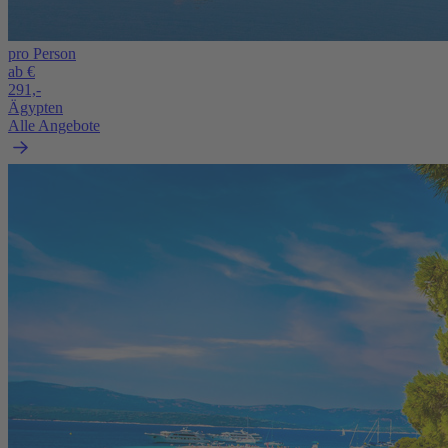
pro Person
ab €
291,-
Ägypten
Alle Angebote