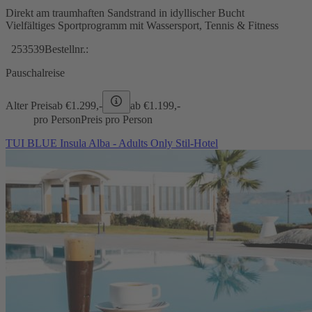
Direkt am traumhaften Sandstrand in idyllischer Bucht
Vielfältiges Sportprogramm mit Wassersport, Tennis & Fitness
253539
Bestellnr.:
Pauschalreise
Alter Preis
ab €
1.299,-
ab €
1.199,-
pro Person
Preis pro Person
TUI BLUE Insula Alba - Adults Only Stil-Hotel