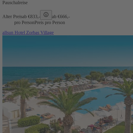
Pauschalreise
Alter Preis
ab €
833,-
ab €
666,-
pro Person
Preis pro Person
allsun Hotel Zorbas Village