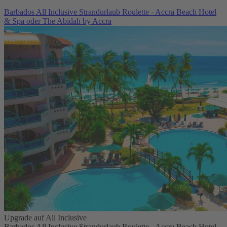
Barbados All Inclusive Strandurlaub Roulette - Accra Beach Hotel
& Spa oder The Abidah by Accra
Upgrade auf All Inclusive
Barbados All Inclusive Strandurlaub Roulette - Accra Beach Hotel