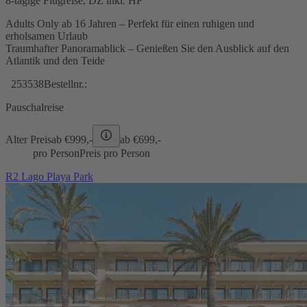
8-tägige Flugreise, DZ inkl. HP
Adults Only ab 16 Jahren – Perfekt für einen ruhigen und
erholsamen Urlaub
Traumhafter Panoramablick – Genießen Sie den Ausblick auf den
Atlantik und den Teide
253538
Bestellnr.:
Pauschalreise
Alter Preis
ab €
999,-
ab €
699,-
pro Person
Preis pro Person
R2 Lago Playa Park