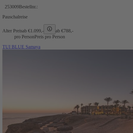
253009
Bestellnr.:
Pauschalreise
Alter Preis
ab €
1.099,-
ab €
788,-
pro Person
Preis pro Person
TUI BLUE Samaya