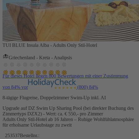
TUI BLUE Insula Alba - Adults Only Stil-Hotel
Griechenland - Kreta - Analipsis
Für dieses Hotel liegen 800 Bewertungen mit einer Zustimmung
von 84% vor
(800)
84%
8-tägige Flugreise, Doppelzimmer Swim-Up inkl. AI
Upgrade auf DZ Swim Up Sharing Pool (bei direkter Buchung des
Zimmertyps DZX2) - Wert: ca. € 550,- pro Zimmer
Adults Only Stil-Hotel ab 16 Jahren – Ruhige Wohlfühlatmosphäre
für erholsame Urlaubstage zu zweit
253537
Bestellnr.: