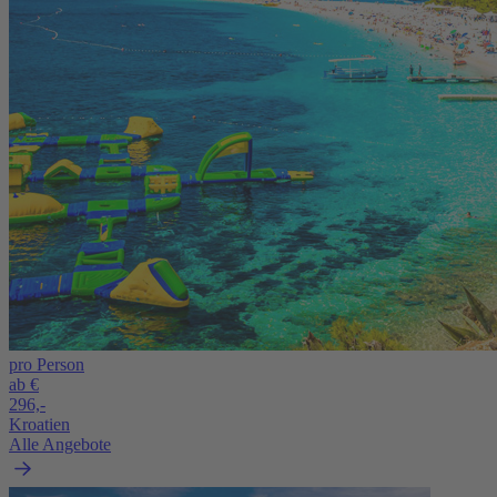
pro Person
ab €
296,-
Kroatien
Alle Angebote