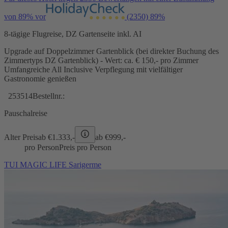
von 89% vor
(2350)
89%
8-tägige Flugreise, DZ Gartenseite inkl. AI
Upgrade auf Doppelzimmer Gartenblick (bei direkter Buchung des
Zimmertyps DZ Gartenblick) - Wert: ca. € 150,- pro Zimmer
Umfangreiche All Inclusive Verpflegung mit vielfältiger
Gastronomie genießen
253514
Bestellnr.:
Pauschalreise
Alter Preis
ab €
1.333,-
ab €
999,-
pro Person
Preis pro Person
TUI MAGIC LIFE Sarigerme