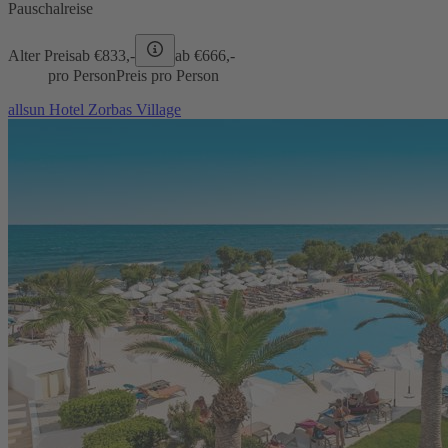
Pauschalreise
Alter Preis
ab €
833,-
ab €
666,-
pro Person
Preis pro Person
allsun Hotel Zorbas Village