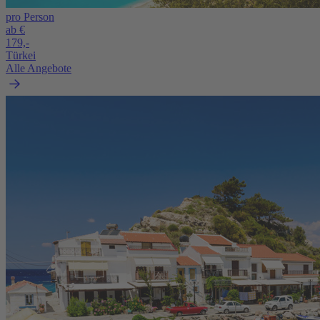
pro Person
ab €
179,-
Türkei
Alle Angebote