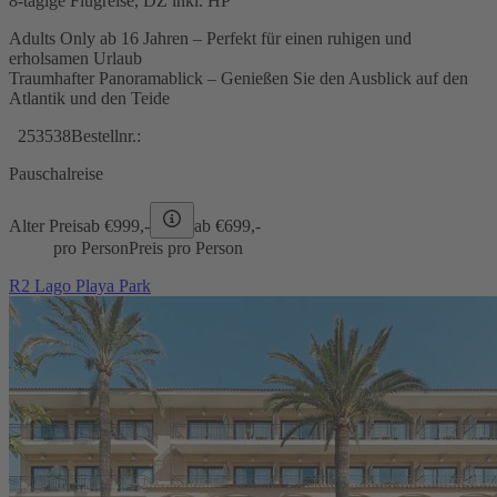
8-tägige Flugreise, DZ inkl. HP
Adults Only ab 16 Jahren – Perfekt für einen ruhigen und
erholsamen Urlaub
Traumhafter Panoramablick – Genießen Sie den Ausblick auf den
Atlantik und den Teide
253538
Bestellnr.:
Pauschalreise
Alter Preis
ab €
999,-
ab €
699,-
pro Person
Preis pro Person
R2 Lago Playa Park