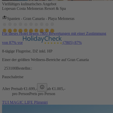
Vielfältiges kulinarisches Angebot
Lopesan Costa Meloneras Resort & Spa
Spanien - Gran Canaria - Playa Meloneras
Für dieses Hotel liegen 7805 Bewertungen mit einer Zustimmung
von 87% vor
(7805)
87%
8-tägige Flugreise, DZ inkl. HP
Einer der größten Wellness-Bereiche auf Gran Canaria
253100
Bestellnr.:
Pauschalreise
Alter Preis
ab €
1.699,-
ab €
1.005,-
pro Person
Preis pro Person
TUI MAGIC LIFE Plimmiri