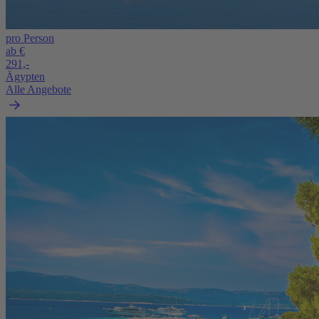
pro Person
ab €
291,-
Ägypten
Alle Angebote