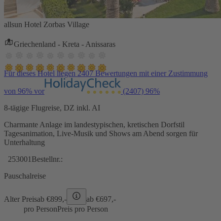
allsun Hotel Zorbas Village
Griechenland - Kreta - Anissaras
Für dieses Hotel liegen 2407 Bewertungen mit einer Zustimmung
von 96% vor
(2407)
96%
8-tägige Flugreise, DZ inkl. AI
Charmante Anlage im landestypischen, kretischen Dorfstil
Tagesanimation, Live-Musik und Shows am Abend sorgen für
Unterhaltung
253001
Bestellnr.:
Pauschalreise
Alter Preis
ab €
899,-
ab €
697,-
pro Person
Preis pro Person