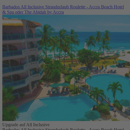
Barbados All Inclusive Strandurlaub Roulette - Accra Beach Hotel
& Spa oder The Abidah by Accra
Upgrade auf All Inclusive
Barbados All Inclusive Strandurlaub Roulette - Accra Beach Hotel