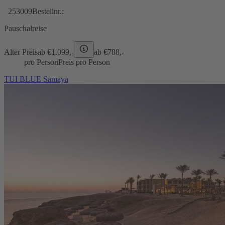
253009
Bestellnr.:
Pauschalreise
Alter Preis
ab €
1.099,-
ab €
788,-
pro Person
Preis pro Person
TUI BLUE Samaya