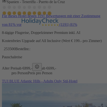
Spanien - Teneriffa - Puerto de la Cruz
Für dieses Hotel liegen 1191 Bewertungen mit einer Zustimmung
von 81% vor
(1191)
81%
8-tägige Flugreise, Doppelzimmer Premium inkl. AI
Kostenfreies Upgrade auf All Inclusive (Wert € 199.- pro Zimmer)
253500
Bestellnr.:
Pauschalreise
Alter Preis
ab €
899,-
ab €
699,-
pro Person
Preis pro Person
TUI BLUE Atlantic Hills - Adults Only Stil-Hotel