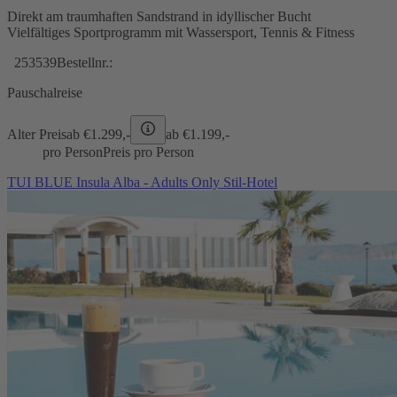
Direkt am traumhaften Sandstrand in idyllischer Bucht
Vielfältiges Sportprogramm mit Wassersport, Tennis & Fitness
253539
Bestellnr.:
Pauschalreise
Alter Preis
ab €
1.299,-
ab €
1.199,-
pro Person
Preis pro Person
TUI BLUE Insula Alba - Adults Only Stil-Hotel