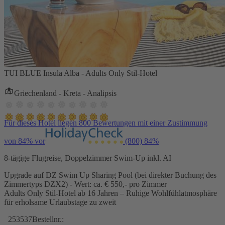
TUI BLUE Insula Alba - Adults Only Stil-Hotel
Griechenland - Kreta - Analipsis
Für dieses Hotel liegen 800 Bewertungen mit einer Zustimmung
von 84% vor
(800)
84%
8-tägige Flugreise, Doppelzimmer Swim-Up inkl. AI
Upgrade auf DZ Swim Up Sharing Pool (bei direkter Buchung des
Zimmertyps DZX2) - Wert: ca. € 550,- pro Zimmer
Adults Only Stil-Hotel ab 16 Jahren – Ruhige Wohlfühlatmosphäre
für erholsame Urlaubstage zu zweit
253537
Bestellnr.: