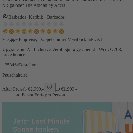
& Spa oder The Abidah by Accra
Barbados -Karibik - Barbados
9-tägige Flugreise, Doppelzimmer Meerblick inkl. AI
Upgrade auf All Inclusive Verpflegung geschenkt - Wert: € 798,-
pro Zimmer
253464
Bestellnr.:
Pauschalreise
Alter Preis
ab €
2.999,-
ab €
1.999,-
pro Person
Preis pro Person