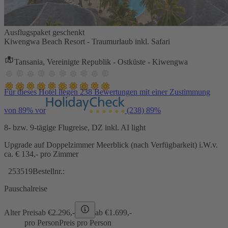
Ausflugspaket geschenkt
Kiwengwa Beach Resort - Traumurlaub inkl. Safari
Tansania, Vereinigte Republik - Ostküste - Kiwengwa
Für dieses Hotel liegen 238 Bewertungen mit einer Zustimmung
von 89% vor
(238)
89%
8- bzw. 9-tägige Flugreise, DZ inkl. AI light
Upgrade auf Doppelzimmer Meerblick (nach Verfügbarkeit) i.W.v.
ca. € 134,- pro Zimmer
253519
Bestellnr.:
Pauschalreise
Alter Preis
ab €
2.296,-
ab €
1.699,-
pro Person
Preis pro Person