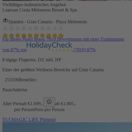
Vielfältiges kulinarisches Angebot
Lopesan Costa Meloneras Resort & Spa
Spanien - Gran Canaria - Playa Meloneras
Für dieses Hotel liegen 7810 Bewertungen mit einer Zustimmung
von 87% vor
(7810)
87%
8-tägige Flugreise, DZ inkl. HP
Einer der größten Wellness-Bereiche auf Gran Canaria
253100
Bestellnr.:
Pauschalreise
Alter Preis
ab €
1.699,-
ab €
1.005,-
pro Person
Preis pro Person
TUI MAGIC LIFE Plimmiri