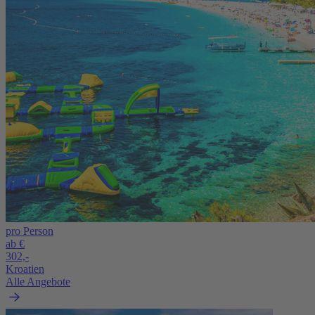
pro Person
ab €
302,-
Kroatien
Alle Angebote