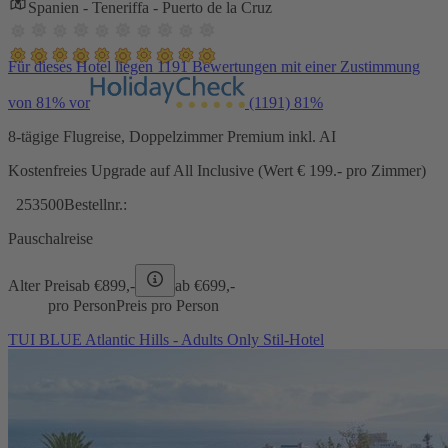
Spanien - Teneriffa - Puerto de la Cruz
Für dieses Hotel liegen 1191 Bewertungen mit einer Zustimmung
von 81% vor
(1191)
81%
8-tägige Flugreise, Doppelzimmer Premium inkl. AI
Kostenfreies Upgrade auf All Inclusive (Wert € 199.- pro Zimmer)
253500
Bestellnr.:
Pauschalreise
Alter Preis
ab €
899,-
ab €
699,-
pro Person
Preis pro Person
TUI BLUE Atlantic Hills - Adults Only Stil-Hotel