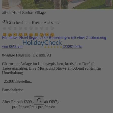
allsun Hotel Zorbas Village
Griechenland - Kreta - Anissaras
Für dieses Hotel liegen 2389 Bewertungen mit einer Zustimmung
von 96% vor
(2389)
96%
8-tägige Flugreise, DZ inkl. AI
Charmante Anlage im landestypischen, kretischen Dorfstil
Tagesanimation, Live-Musik und Shows am Abend sorgen für
Unterhaltung
253001
Bestellnr.:
Pauschalreise
Alter Preis
ab €
899,-
ab €
697,-
pro Person
Preis pro Person