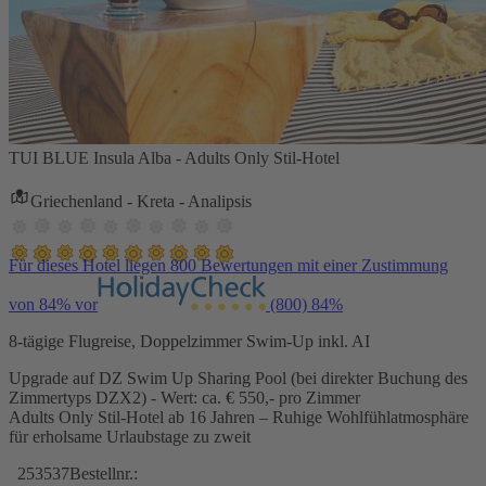
TUI BLUE Insula Alba - Adults Only Stil-Hotel
Griechenland - Kreta - Analipsis
Für dieses Hotel liegen 800 Bewertungen mit einer Zustimmung
von 84% vor
(800)
84%
8-tägige Flugreise, Doppelzimmer Swim-Up inkl. AI
Upgrade auf DZ Swim Up Sharing Pool (bei direkter Buchung des
Zimmertyps DZX2) - Wert: ca. € 550,- pro Zimmer
Adults Only Stil-Hotel ab 16 Jahren – Ruhige Wohlfühlatmosphäre
für erholsame Urlaubstage zu zweit
253537
Bestellnr.: