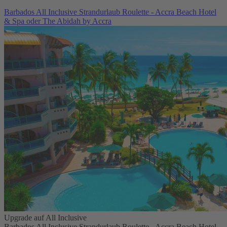
Barbados All Inclusive Strandurlaub Roulette - Accra Beach Hotel
& Spa oder The Abidah by Accra
Upgrade auf All Inclusive
Barbados All Inclusive Strandurlaub Roulette - Accra Beach Hotel