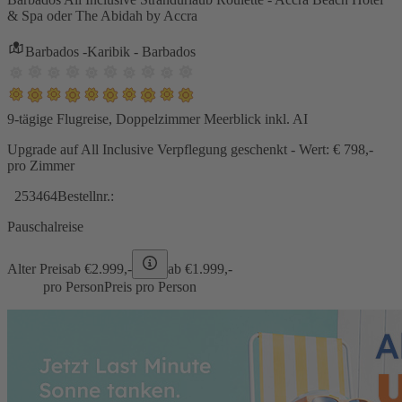
& Spa oder The Abidah by Accra
Barbados -Karibik - Barbados
9-tägige Flugreise, Doppelzimmer Meerblick inkl. AI
Upgrade auf All Inclusive Verpflegung geschenkt - Wert: € 798,-
pro Zimmer
253464
Bestellnr.:
Pauschalreise
Alter Preis
ab €
2.999,-
ab €
1.999,-
pro Person
Preis pro Person