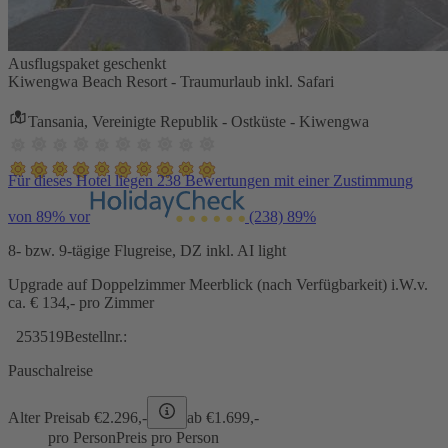
Ausflugspaket geschenkt
Kiwengwa Beach Resort - Traumurlaub inkl. Safari
Tansania, Vereinigte Republik - Ostküste - Kiwengwa
Für dieses Hotel liegen 238 Bewertungen mit einer Zustimmung
von 89% vor
(238)
89%
8- bzw. 9-tägige Flugreise, DZ inkl. AI light
Upgrade auf Doppelzimmer Meerblick (nach Verfügbarkeit) i.W.v.
ca. € 134,- pro Zimmer
253519
Bestellnr.:
Pauschalreise
Alter Preis
ab €
2.296,-
ab €
1.699,-
pro Person
Preis pro Person