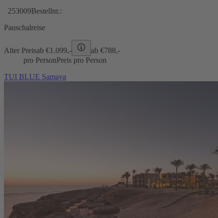
253009
Bestellnr.:
Pauschalreise
Alter Preis
ab €
1.099,-
ab €
788,-
pro Person
Preis pro Person
TUI BLUE Samaya