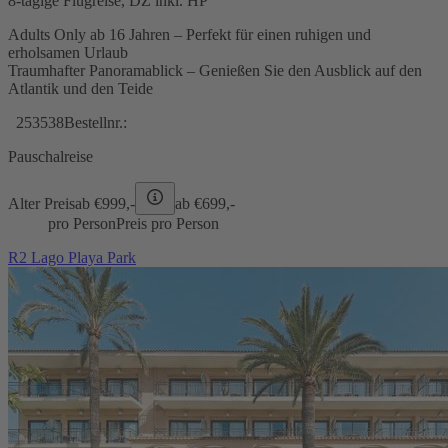
8-tägige Flugreise, DZ inkl. HP
Adults Only ab 16 Jahren – Perfekt für einen ruhigen und
erholsamen Urlaub
Traumhafter Panoramablick – Genießen Sie den Ausblick auf den
Atlantik und den Teide
253538
Bestellnr.:
Pauschalreise
Alter Preis
ab €
999,-
ab €
699,-
pro Person
Preis pro Person
R2 Lago Playa Park