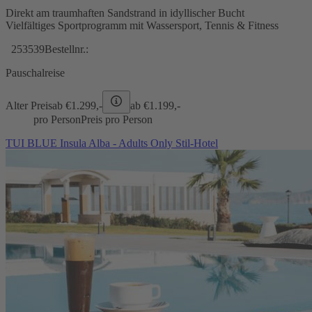
Direkt am traumhaften Sandstrand in idyllischer Bucht
Vielfältiges Sportprogramm mit Wassersport, Tennis & Fitness
253539
Bestellnr.:
Pauschalreise
Alter Preis
ab €
1.299,-
ab €
1.199,-
pro Person
Preis pro Person
TUI BLUE Insula Alba - Adults Only Stil-Hotel