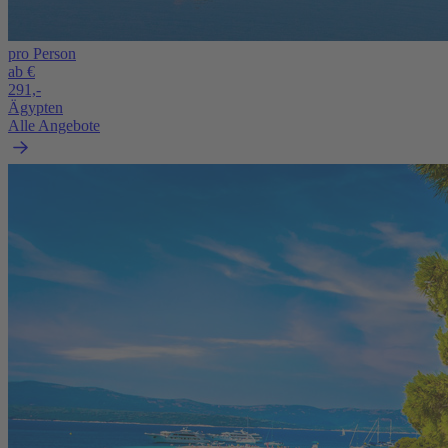
pro Person
ab €
291,-
Ägypten
Alle Angebote