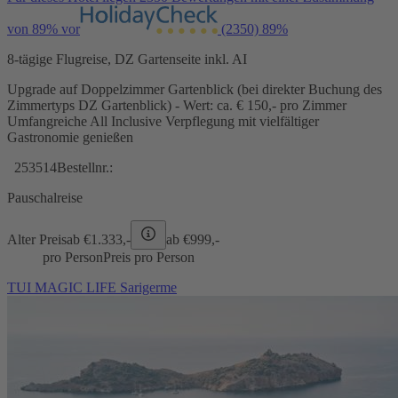
von 89% vor
(2350)
89%
8-tägige Flugreise, DZ Gartenseite inkl. AI
Upgrade auf Doppelzimmer Gartenblick (bei direkter Buchung des
Zimmertyps DZ Gartenblick) - Wert: ca. € 150,- pro Zimmer
Umfangreiche All Inclusive Verpflegung mit vielfältiger
Gastronomie genießen
253514
Bestellnr.:
Pauschalreise
Alter Preis
ab €
1.333,-
ab €
999,-
pro Person
Preis pro Person
TUI MAGIC LIFE Sarigerme