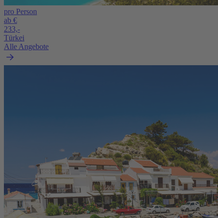
pro Person
ab €
233,-
Türkei
Alle Angebote