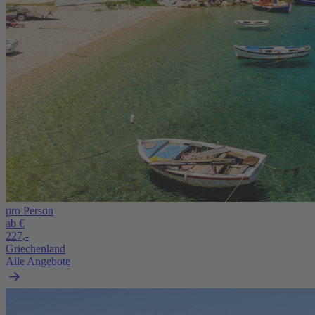
pro Person
ab €
227,-
Griechenland
Alle Angebote