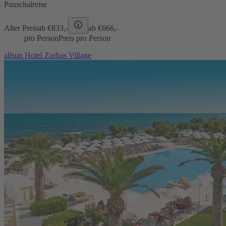
Pauschalreise
Alter Preis
ab €
833,-
ab €
666,-
pro Person
Preis pro Person
allsun Hotel Zorbas Village