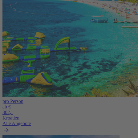
pro Person
ab €
302,-
Kroatien
Alle Angebote