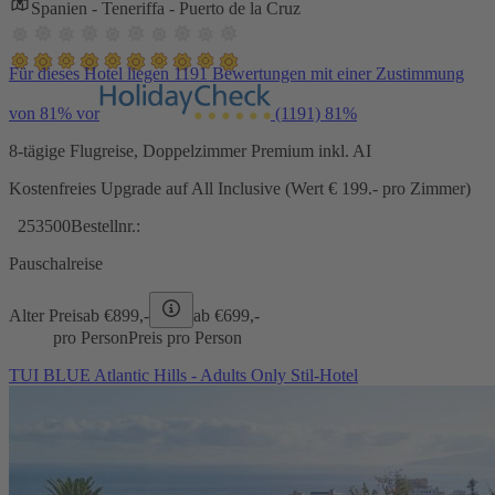
Spanien - Teneriffa - Puerto de la Cruz
Für dieses Hotel liegen 1191 Bewertungen mit einer Zustimmung
von 81% vor
(1191)
81%
8-tägige Flugreise, Doppelzimmer Premium inkl. AI
Kostenfreies Upgrade auf All Inclusive (Wert € 199.- pro Zimmer)
253500
Bestellnr.:
Pauschalreise
Alter Preis
ab €
899,-
ab €
699,-
pro Person
Preis pro Person
TUI BLUE Atlantic Hills - Adults Only Stil-Hotel