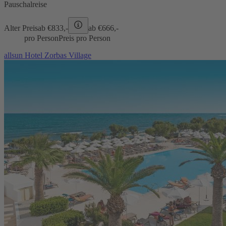
Pauschalreise
Alter Preis
ab €
833,-
ab €
666,-
pro Person
Preis pro Person
allsun Hotel Zorbas Village