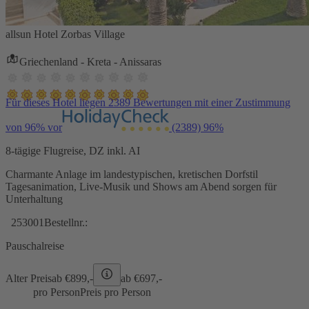
allsun Hotel Zorbas Village
Griechenland - Kreta - Anissaras
Für dieses Hotel liegen 2389 Bewertungen mit einer Zustimmung
von 96% vor
(2389)
96%
8-tägige Flugreise, DZ inkl. AI
Charmante Anlage im landestypischen, kretischen Dorfstil
Tagesanimation, Live-Musik und Shows am Abend sorgen für
Unterhaltung
253001
Bestellnr.:
Pauschalreise
Alter Preis
ab €
899,-
ab €
697,-
pro Person
Preis pro Person