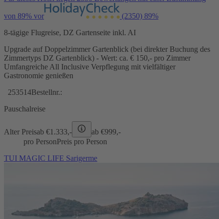
von 89% vor
(2350)
89%
8-tägige Flugreise, DZ Gartenseite inkl. AI
Upgrade auf Doppelzimmer Gartenblick (bei direkter Buchung des
Zimmertyps DZ Gartenblick) - Wert: ca. € 150,- pro Zimmer
Umfangreiche All Inclusive Verpflegung mit vielfältiger
Gastronomie genießen
253514
Bestellnr.:
Pauschalreise
Alter Preis
ab €
1.333,-
ab €
999,-
pro Person
Preis pro Person
TUI MAGIC LIFE Sarigerme