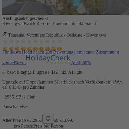
Ausflugspaket geschenkt
Kiwengwa Beach Resort - Traumurlaub inkl. Safari
Tansania, Vereinigte Republik - Ostküste - Kiwengwa
Für dieses Hotel liegen 238 Bewertungen mit einer Zustimmung
von 89% vor
(238)
89%
8- bzw. 9-tägige Flugreise, DZ inkl. AI light
Upgrade auf Doppelzimmer Meerblick (nach Verfügbarkeit) i.W.v.
ca. € 134,- pro Zimmer
253519
Bestellnr.:
Pauschalreise
Alter Preis
ab €
2.296,-
ab €
1.699,-
pro Person
Preis pro Person