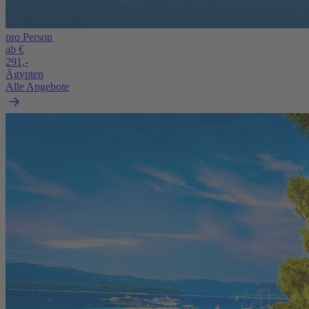
pro Person
ab €
291,-
Ägypten
Alle Angebote