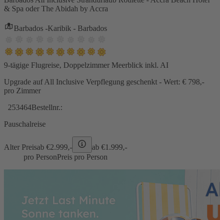
& Spa oder The Abidah by Accra
Barbados -Karibik - Barbados
9-tägige Flugreise, Doppelzimmer Meerblick inkl. AI
Upgrade auf All Inclusive Verpflegung geschenkt - Wert: € 798,-
pro Zimmer
253464
Bestellnr.:
Pauschalreise
Alter Preis
ab €
2.999,-
ab €
1.999,-
pro Person
Preis pro Person