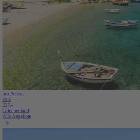
pro Person
ab €
227,-
Griechenland
Alle Angebote