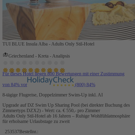
TUI BLUE Insula Alba - Adults Only Stil-Hotel
Griechenland - Kreta - Analipsis
Für dieses Hotel liegen 800 Bewertungen mit einer Zustimmung
von 84% vor
(800)
84%
8-tägige Flugreise, Doppelzimmer Swim-Up inkl. AI
Upgrade auf DZ Swim Up Sharing Pool (bei direkter Buchung des
Zimmertyps DZX2) - Wert: ca. € 550,- pro Zimmer
Adults Only Stil-Hotel ab 16 Jahren – Ruhige Wohlfühlatmosphäre
für erholsame Urlaubstage zu zweit
253537
Bestellnr.: