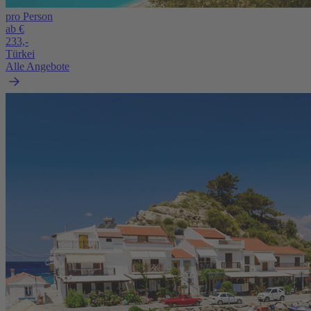
pro Person
ab €
233,-
Türkei
Alle Angebote