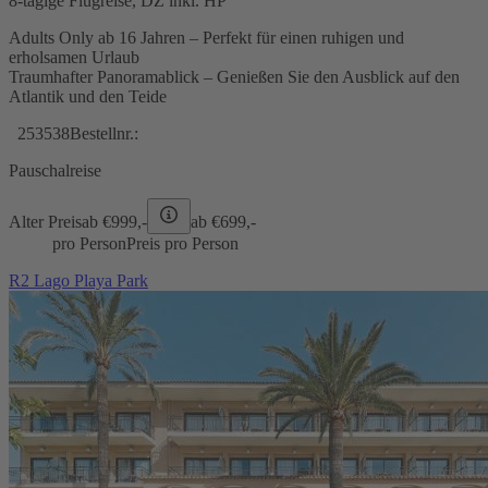
8-tägige Flugreise, DZ inkl. HP
Adults Only ab 16 Jahren – Perfekt für einen ruhigen und
erholsamen Urlaub
Traumhafter Panoramablick – Genießen Sie den Ausblick auf den
Atlantik und den Teide
253538
Bestellnr.:
Pauschalreise
Alter Preis
ab €
999,-
ab €
699,-
pro Person
Preis pro Person
R2 Lago Playa Park