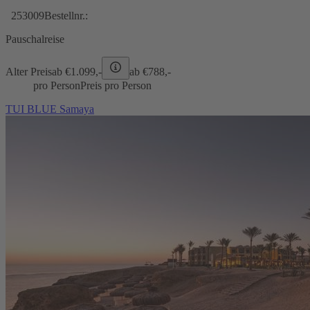
253009
Bestellnr.:
Pauschalreise
Alter Preis
ab €
1.099,-
ab €
788,-
pro Person
Preis pro Person
TUI BLUE Samaya