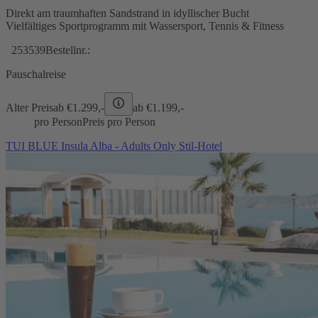
Direkt am traumhaften Sandstrand in idyllischer Bucht
Vielfältiges Sportprogramm mit Wassersport, Tennis & Fitness
253539
Bestellnr.:
Pauschalreise
Alter Preis
ab €
1.299,-
ab €
1.199,-
pro Person
Preis pro Person
TUI BLUE Insula Alba - Adults Only Stil-Hotel