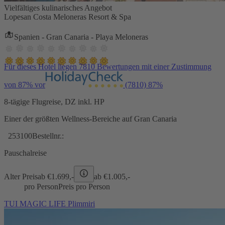
Vielfältiges kulinarisches Angebot
Lopesan Costa Meloneras Resort & Spa
Spanien - Gran Canaria - Playa Meloneras
Für dieses Hotel liegen 7810 Bewertungen mit einer Zustimmung
von 87% vor
(7810)
87%
8-tägige Flugreise, DZ inkl. HP
Einer der größten Wellness-Bereiche auf Gran Canaria
253100
Bestellnr.:
Pauschalreise
Alter Preis
ab €
1.699,-
ab €
1.005,-
pro Person
Preis pro Person
TUI MAGIC LIFE Plimmiri