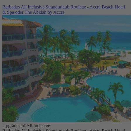
Barbados All Inclusive Strandurlaub Roulette - Accra Beach Hotel
& Spa oder The Abidah by Accra
Upgrade auf All Inclusive
Barbados All Inclusive Strandurlaub Roulette - Accra Beach Hotel