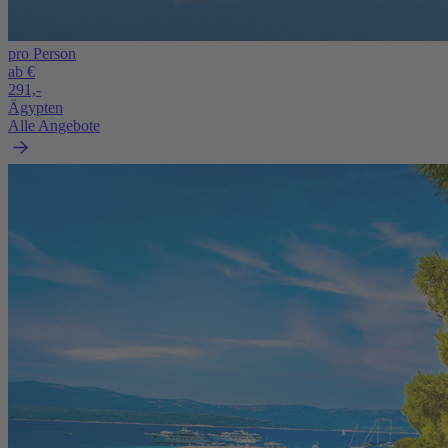
pro Person
ab €
291,-
Ägypten
Alle Angebote