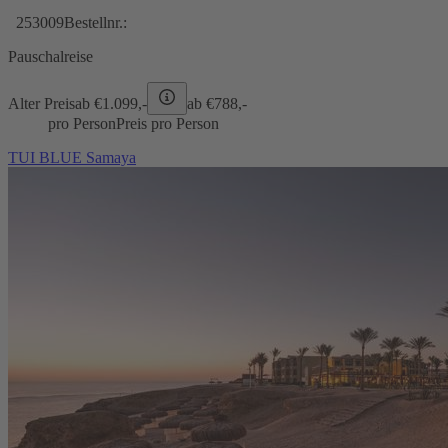
253009
Bestellnr.:
Pauschalreise
Alter Preis
ab €
1.099,-
ab €
788,-
pro Person
Preis pro Person
TUI BLUE Samaya