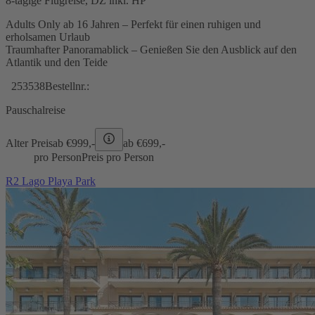
8-tägige Flugreise, DZ inkl. HP
Adults Only ab 16 Jahren – Perfekt für einen ruhigen und
erholsamen Urlaub
Traumhafter Panoramablick – Genießen Sie den Ausblick auf den
Atlantik und den Teide
253538
Bestellnr.:
Pauschalreise
Alter Preis
ab €
999,-
ab €
699,-
pro Person
Preis pro Person
R2 Lago Playa Park