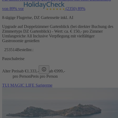
von 89% vor
(2350)
89%
8-tägige Flugreise, DZ Gartenseite inkl. AI
Upgrade auf Doppelzimmer Gartenblick (bei direkter Buchung des
Zimmertyps DZ Gartenblick) - Wert: ca. € 150,- pro Zimmer
Umfangreiche All Inclusive Verpflegung mit vielfältiger
Gastronomie genießen
253514
Bestellnr.:
Pauschalreise
Alter Preis
ab €
1.333,-
ab €
999,-
pro Person
Preis pro Person
TUI MAGIC LIFE Sarigerme