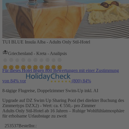
TUI BLUE Insula Alba - Adults Only Stil-Hotel
Griechenland - Kreta - Analipsis
Für dieses Hotel liegen 800 Bewertungen mit einer Zustimmung
von 84% vor
(800)
84%
8-tägige Flugreise, Doppelzimmer Swim-Up inkl. AI
Upgrade auf DZ Swim Up Sharing Pool (bei direkter Buchung des
Zimmertyps DZX2) - Wert: ca. € 550,- pro Zimmer
Adults Only Stil-Hotel ab 16 Jahren – Ruhige Wohlfühlatmosphäre
für erholsame Urlaubstage zu zweit
253537
Bestellnr.: