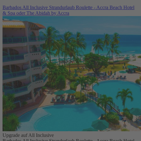
Barbados All Inclusive Strandurlaub Roulette - Accra Beach Hotel
& Spa oder The Abidah by Accra
Upgrade auf All Inclusive
Barbados All Inclusive Strandurlaub Roulette - Accra Beach Hotel