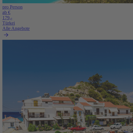
pro Person
ab €
179,-
Türkei
Alle Angebote