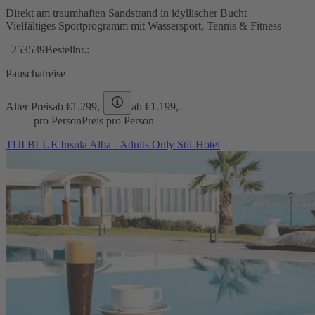
Direkt am traumhaften Sandstrand in idyllischer Bucht
Vielfältiges Sportprogramm mit Wassersport, Tennis & Fitness
253539
Bestellnr.:
Pauschalreise
Alter Preis
ab €
1.299,-
ab €
1.199,-
pro Person
Preis pro Person
TUI BLUE Insula Alba - Adults Only Stil-Hotel