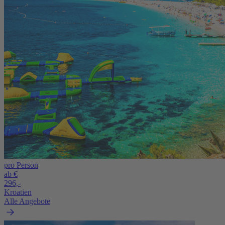
pro Person
ab €
296,-
Kroatien
Alle Angebote