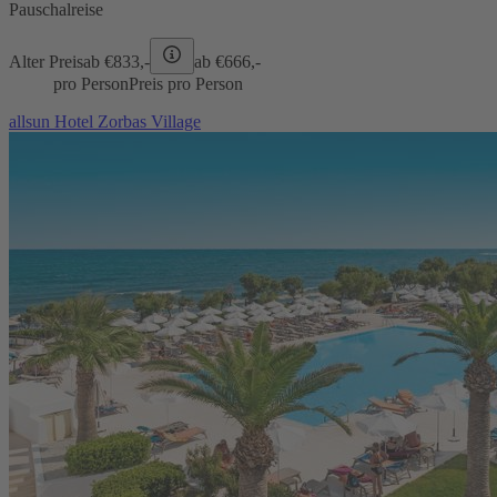
Pauschalreise
Alter Preis
ab €
833,-
ab €
666,-
pro Person
Preis pro Person
allsun Hotel Zorbas Village