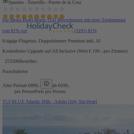
Spanien - Teneriffa - Puerto de la Cruz
Für dieses Hotel liegen 1191 Bewertungen mit einer Zustimmung
von 81% vor
(1191)
81%
8-tägige Flugreise, Doppelzimmer Premium inkl. AI
Kostenfreies Upgrade auf All Inclusive (Wert € 199.- pro Zimmer)
253500
Bestellnr.:
Pauschalreise
Alter Preis
ab €
899,-
ab €
699,-
pro Person
Preis pro Person
TUI BLUE Atlantic Hills - Adults Only Stil-Hotel