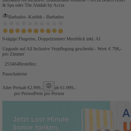
& Spa oder The Abidah by Accra
Barbados -Karibik - Barbados
9-tägige Flugreise, Doppelzimmer Meerblick inkl. AI
Upgrade auf All Inclusive Verpflegung geschenkt - Wert: € 798,-
pro Zimmer
253464
Bestellnr.:
Pauschalreise
Alter Preis
ab €
2.999,-
ab €
1.999,-
pro Person
Preis pro Person