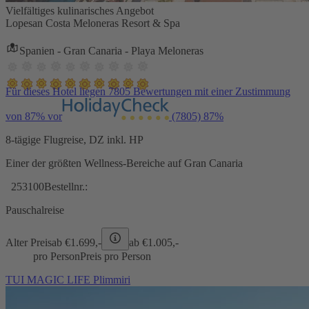
Vielfältiges kulinarisches Angebot
Lopesan Costa Meloneras Resort & Spa
Spanien - Gran Canaria - Playa Meloneras
Für dieses Hotel liegen 7805 Bewertungen mit einer Zustimmung
von 87% vor
(7805)
87%
8-tägige Flugreise, DZ inkl. HP
Einer der größten Wellness-Bereiche auf Gran Canaria
253100
Bestellnr.:
Pauschalreise
Alter Preis
ab €
1.699,-
ab €
1.005,-
pro Person
Preis pro Person
TUI MAGIC LIFE Plimmiri