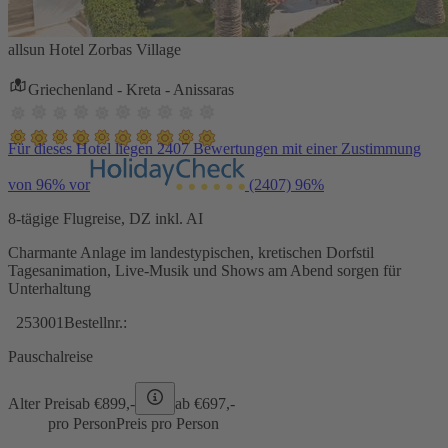
allsun Hotel Zorbas Village
Griechenland - Kreta - Anissaras
Für dieses Hotel liegen 2407 Bewertungen mit einer Zustimmung
von 96% vor
(2407)
96%
8-tägige Flugreise, DZ inkl. AI
Charmante Anlage im landestypischen, kretischen Dorfstil
Tagesanimation, Live-Musik und Shows am Abend sorgen für
Unterhaltung
253001
Bestellnr.:
Pauschalreise
Alter Preis
ab €
899,-
ab €
697,-
pro Person
Preis pro Person