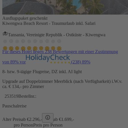
Ausflugspaket geschenkt
Kiwengwa Beach Resort - Traumurlaub inkl. Safari
Tansania, Vereinigte Republik - Ostküste - Kiwengwa
Für dieses Hotel liegen 238 Bewertungen mit einer Zustimmung
von 89% vor
(238)
89%
8- bzw. 9-tägige Flugreise, DZ inkl. AI light
Upgrade auf Doppelzimmer Meerblick (nach Verfügbarkeit) i.W.v.
ca. € 134,- pro Zimmer
253519
Bestellnr.:
Pauschalreise
Alter Preis
ab €
2.296,-
ab €
1.699,-
pro Person
Preis pro Person