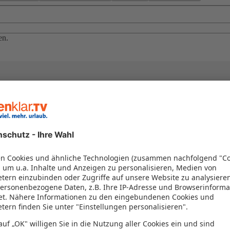
en.
el in einem Paket kombiniert werden – das spart Zeit und Geld. Nutzen 
en!