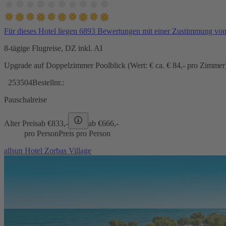
Für dieses Hotel liegen 6893 Bewertungen mit einer Zustimmung vo
8-tägige Flugreise, DZ inkl. AI
Upgrade auf Doppelzimmer Poolblick (Wert: € ca. € 84,- pro Zimmer) 
253504
Bestellnr.:
Pauschalreise
Alter Preis
ab €
833,-
ab €
666,-
pro Person
Preis pro Person
allsun Hotel Zorbas Village