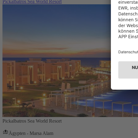
Pickalbatros Sea World Resort
Pickalbatros Sea World Resort
Ägypten - Marsa Alam