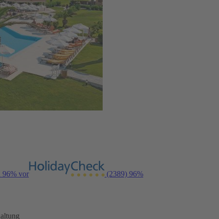
n 96% vor
(2389)
96%
altung