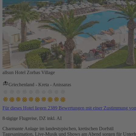
allsun Hotel Zorbas Village
Griechenland - Kreta - Anissaras
Für dieses Hotel liegen 2389 Bewertungen mit einer Zustimmung vo
8-tägige Flugreise, DZ inkl. AI
Charmante Anlage im landestypischen, kretischen Dorfstil
Tagesanimation, Live-Musik und Shows am Abend sorgen für Unterh