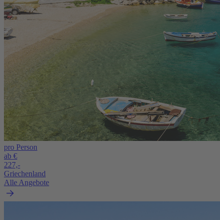
pro Person
ab €
227,-
Griechenland
Alle Angebote