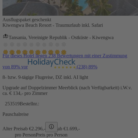
Ausflugspaket geschenkt
Kiwengwa Beach Resort - Traumurlaub inkl. Safari
Tansania, Vereinigte Republik - Ostküste - Kiwengwa
Für dieses Hotel liegen 238 Bewertungen mit einer Zustimmung
von 89% vor
(238)
89%
8- bzw. 9-tägige Flugreise, DZ inkl. AI light
Upgrade auf Doppelzimmer Meerblick (nach Verfügbarkeit) i.W.v.
ca. € 134,- pro Zimmer
253519
Bestellnr.:
Pauschalreise
Alter Preis
ab €
2.296,-
ab €
1.699,-
pro Person
Preis pro Person