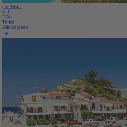
pro Person
ab €
233,-
Türkei
Alle Angebote