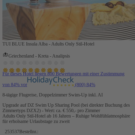
TUI BLUE Insula Alba - Adults Only Stil-Hotel
Griechenland - Kreta - Analipsis
Für dieses Hotel liegen 800 Bewertungen mit einer Zustimmung
von 84% vor
(800)
84%
8-tägige Flugreise, Doppelzimmer Swim-Up inkl. AI
Upgrade auf DZ Swim Up Sharing Pool (bei direkter Buchung des
Zimmertyps DZX2) - Wert: ca. € 550,- pro Zimmer
Adults Only Stil-Hotel ab 16 Jahren – Ruhige Wohlfühlatmosphäre
für erholsame Urlaubstage zu zweit
253537
Bestellnr.: