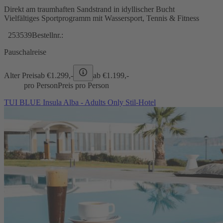
Direkt am traumhaften Sandstrand in idyllischer Bucht
Vielfältiges Sportprogramm mit Wassersport, Tennis & Fitness
253539
Bestellnr.:
Pauschalreise
Alter Preis
ab €
1.299,-
ab €
1.199,-
pro Person
Preis pro Person
TUI BLUE Insula Alba - Adults Only Stil-Hotel