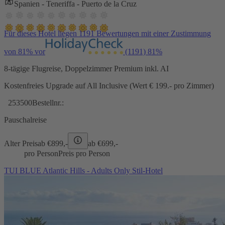
Spanien - Teneriffa - Puerto de la Cruz
Für dieses Hotel liegen 1191 Bewertungen mit einer Zustimmung
von 81% vor
(1191)
81%
8-tägige Flugreise, Doppelzimmer Premium inkl. AI
Kostenfreies Upgrade auf All Inclusive (Wert € 199.- pro Zimmer)
253500
Bestellnr.:
Pauschalreise
Alter Preis
ab €
899,-
ab €
699,-
pro Person
Preis pro Person
TUI BLUE Atlantic Hills - Adults Only Stil-Hotel