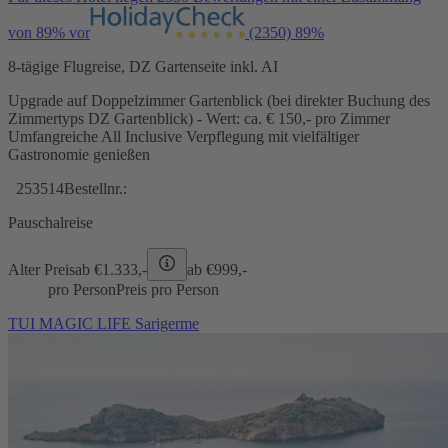
von 89% vor
(2350)
89%
8-tägige Flugreise, DZ Gartenseite inkl. AI
Upgrade auf Doppelzimmer Gartenblick (bei direkter Buchung des
Zimmertyps DZ Gartenblick) - Wert: ca. € 150,- pro Zimmer
Umfangreiche All Inclusive Verpflegung mit vielfältiger
Gastronomie genießen
253514
Bestellnr.:
Pauschalreise
Alter Preis
ab €
1.333,-
ab €
999,-
pro Person
Preis pro Person
TUI MAGIC LIFE Sarigerme