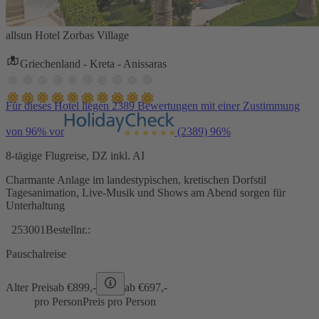
allsun Hotel Zorbas Village
Griechenland - Kreta - Anissaras
Für dieses Hotel liegen 2389 Bewertungen mit einer Zustimmung
von 96% vor
(2389)
96%
8-tägige Flugreise, DZ inkl. AI
Charmante Anlage im landestypischen, kretischen Dorfstil
Tagesanimation, Live-Musik und Shows am Abend sorgen für
Unterhaltung
253001
Bestellnr.:
Pauschalreise
Alter Preis
ab €
899,-
ab €
697,-
pro Person
Preis pro Person