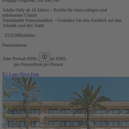
8-tägige Flugreise, DZ inkl. HP
Adults Only ab 16 Jahren – Perfekt für einen ruhigen und
erholsamen Urlaub
Traumhafter Panoramablick – Genießen Sie den Ausblick auf den
Atlantik und den Teide
253538
Bestellnr.:
Pauschalreise
Alter Preis
ab €
999,-
ab €
699,-
pro Person
Preis pro Person
R2 Lago Playa Park