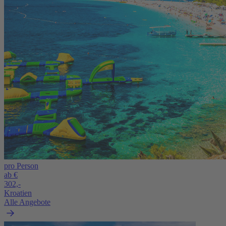
pro Person
ab €
302,-
Kroatien
Alle Angebote