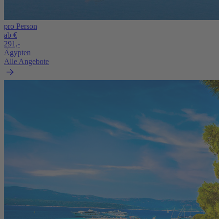
pro Person
ab €
291,-
Ägypten
Alle Angebote