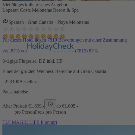
Vielfältiges kulinarisches Angebot
Lopesan Costa Meloneras Resort & Spa
Spanien - Gran Canaria - Playa Meloneras
Für dieses Hotel liegen 7810 Bewertungen mit einer Zustimmung
von 87% vor
(7810)
87%
8-tägige Flugreise, DZ inkl. HP
Einer der größten Wellness-Bereiche auf Gran Canaria
253100
Bestellnr.:
Pauschalreise
Alter Preis
ab €
1.699,-
ab €
1.005,-
pro Person
Preis pro Person
TUI MAGIC LIFE Plimmiri