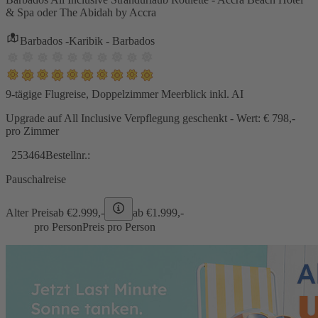
& Spa oder The Abidah by Accra
Barbados -Karibik - Barbados
9-tägige Flugreise, Doppelzimmer Meerblick inkl. AI
Upgrade auf All Inclusive Verpflegung geschenkt - Wert: € 798,-
pro Zimmer
253464
Bestellnr.:
Pauschalreise
Alter Preis
ab €
2.999,-
ab €
1.999,-
pro Person
Preis pro Person