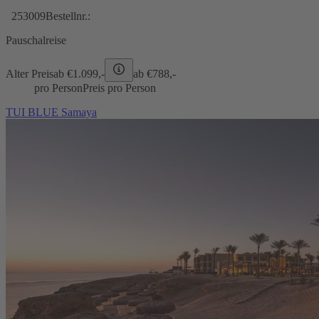
253009
Bestellnr.:
Pauschalreise
Alter Preis
ab €
1.099,-
ab €
788,-
pro Person
Preis pro Person
TUI BLUE Samaya