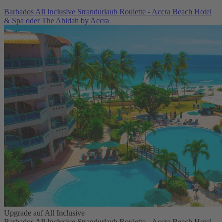
Barbados All Inclusive Strandurlaub Roulette - Accra Beach Hotel
& Spa oder The Abidah by Accra
Upgrade auf All Inclusive
Barbados All Inclusive Strandurlaub Roulette - Accra Beach Hotel