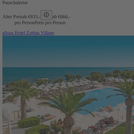
Pauschalreise
Alter Preis
ab €
833,-
ab €
666,-
pro Person
Preis pro Person
allsun Hotel Zorbas Village